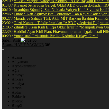
22:10
/
Yüksek Yargıda Kardeşlik Köprüsü: AYM Başkanı Kadir Özka
01:43
/
Kıyamet Senaryosu Gerçek Oldu! ABD ordusu
00:10
/
İnsanlığın Sığındığı Son Noktada Vahşet: Katil Siyonist İsra
22:46
/
Lübnan Kan Ağlıyor: İsrail Vurdukça Can Kaybı Katlanıyor
00:27
/
Masada ve Sahada Türk Aklı: MİT Başkanı İbrahim Kalın Krit
23:02
/
Gözü Karartan Tehdit: İran’dan “ABD Eyaletlerini Doğrudan 
21:05
/
Zihinlere Sızan Kirli El İfşa Oldu: İsrail’in “Manipülasyon O
22:39
/
Haddini A
00:29
/
Yunanistan Ordusunda Bir İlk: Kadınlar Kışlaya Girdi!
Sabah
Vakti
02:00
Ankara
HAFİF YAĞMUR
30°
Adana
Adıyaman
Afyonkarahisar
Ağrı
Amasya
Ankara
Antalya
Artvin
Aydın
Balıkesir
Bilecik
Bingöl