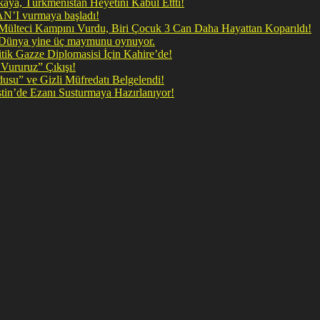
ya, Türkmenistan Heyetini Kabul Ettti!
 doğrudan İRAN’I vurmaya başladı!
il Mülteci Kampını Vurdu, Biri Çocuk 3 Can Daha Hayattan Koparıldı!
, Dünya yine üç maymunu oynuyor.
ik Gazze Diplomasisi İçin Kahire’de!
Vururuz” Çıkışı!
rdusu” ve Gizli Müfredatı Belgelendi!
şan Kirli Plan: Firavunun torunları İşgalci İsrail Filistin’de Ezanı Susturmaya Hazırlanıyor!