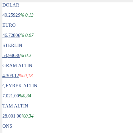
DOLAR
40,2592
$
% 0.13
EURO
46,7280
€
% 0.07
STERLİN
53,9463
£
% 0.2
GRAM ALTIN
4.309,12
%-0,18
ÇEYREK ALTIN
7.021,00
%0,34
TAM ALTIN
28.001,00
%0,34
ONS