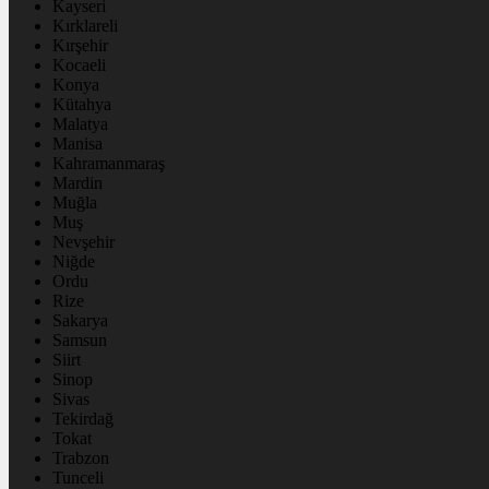
Kayseri
Kırklareli
Kırşehir
Kocaeli
Konya
Kütahya
Malatya
Manisa
Kahramanmaraş
Mardin
Muğla
Muş
Nevşehir
Niğde
Ordu
Rize
Sakarya
Samsun
Siirt
Sinop
Sivas
Tekirdağ
Tokat
Trabzon
Tunceli