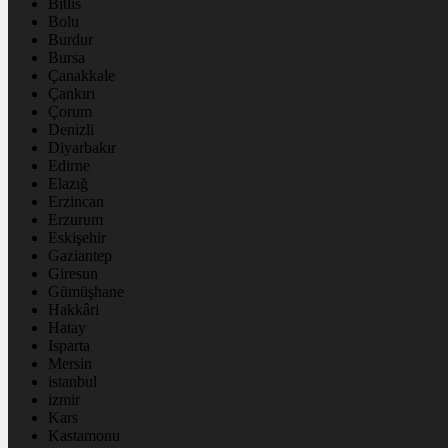
Bitlis
Bolu
Burdur
Bursa
Çanakkale
Çankırı
Çorum
Denizli
Diyarbakır
Edirne
Elazığ
Erzincan
Erzurum
Eskişehir
Gaziantep
Giresun
Gümüşhane
Hakkâri
Hatay
Isparta
Mersin
istanbul
izmir
Kars
Kastamonu