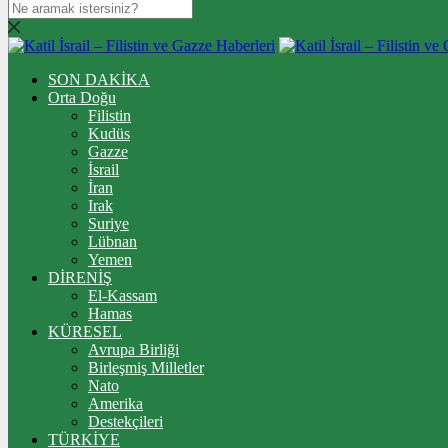
SON DAKİKA
Orta Doğu
Filistin
Kudüs
Gazze
İsrail
İran
Irak
Suriye
Lübnan
Yemen
DİRENİŞ
El-Kassam
Hamas
KÜRESEL
Avrupa Birliği
Birleşmiş Milletler
Nato
Amerika
Destekçileri
TÜRKİYE