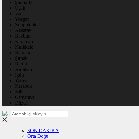
Şanlıurfa
Uşak
Van
Yozgat
Zonguldak
Aksaray
Bayburt
Karaman
Kırıkkale
Batman
Şırnak
Bartın
Ardahan
Iğdır
Yalova
Karabük
Kilis
Osmaniye
Düzce
SON DAKİKA
Orta Doğu