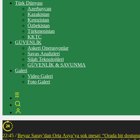
Türk Dünyası
Azerbaycan
Kazakistan
Kırgızistan
Özbekistan
Türkmenistan
KKTC
GÜVENLİK
Askeri Operasyonlar
Savaş Analizleri
Silah Teknolojileri
GÜVENLİK & SAVUNMA
Galeri
Video Galeri
Foto Galeri
22:45
/
Beyaz Saray’dan Orta Asya’ya şok mesaj: “Orada bir dostunuz