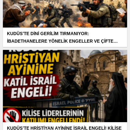
KUDÜS’TE DİNİ GERİLİM TIRMANIYOR:
İBADETHANELERE YÖNELİK ENGELLER VE ÇİFTE
STANDART TARTIŞMASI
KUDÜS’TE HRİSTİYAN AYİNİNE İSRAİL ENGELİ! KİLİSE