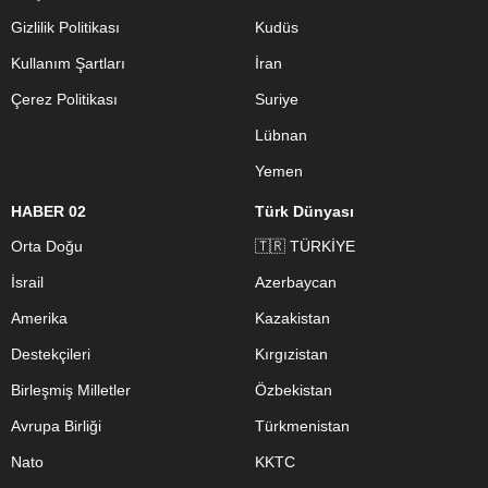
Gizlilik Politikası
Kudüs
Kullanım Şartları
İran
Çerez Politikası
Suriye
Lübnan
Yemen
HABER 02
Türk Dünyası
Orta Doğu
🇹🇷 TÜRKİYE
İsrail
Azerbaycan
Amerika
Kazakistan
Destekçileri
Kırgızistan
Birleşmiş Milletler
Özbekistan
Avrupa Birliği
Türkmenistan
Nato
KKTC