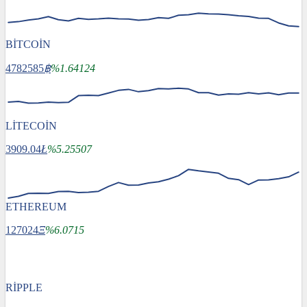
BİTCOİN
4782585
฿
%1.64124
LİTECOİN
3909.04
Ł
%5.25507
ETHEREUM
127024
Ξ
%6.0715
RİPPLE