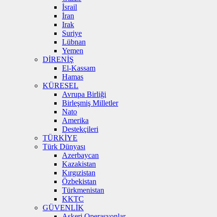
İsrail
İran
Irak
Suriye
Lübnan
Yemen
DİRENİŞ
El-Kassam
Hamas
KÜRESEL
Avrupa Birliği
Birleşmiş Milletler
Nato
Amerika
Destekçileri
TÜRKİYE
Türk Dünyası
Azerbaycan
Kazakistan
Kırgızistan
Özbekistan
Türkmenistan
KKTC
GÜVENLİK
Askeri Operasyonlar