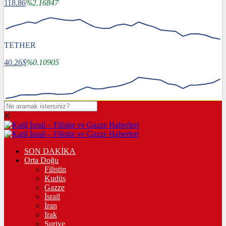
118.86
%2.16847
TETHER
40.26
$
%0.10905
SON DAKİKA
Orta Doğu
Filistin
Kudüs
Gazze
İsrail
İran
Irak
Suriye