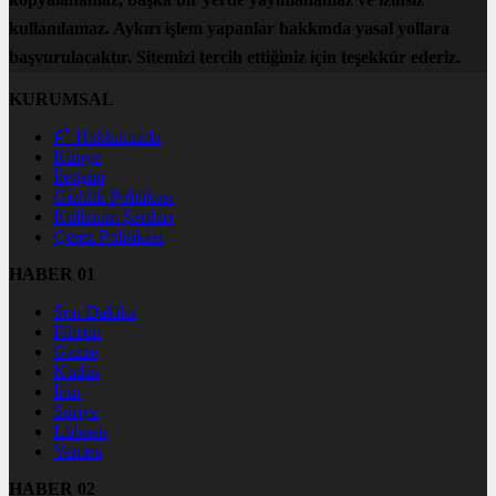
kullanılamaz. Aykırı işlem yapanlar hakkında yasal yollara
başvurulacaktır. Sitemizi tercih ettiğiniz için teşekkür ederiz.
KURUMSAL
📰 Hakkımızda
Künye
İletişim
Gizlilik Politikası
Kullanım Şartları
Çerez Politikası
HABER 01
Son Dakika
Filistin
Gazze
Kudüs
İran
Suriye
Lübnan
Yemen
HABER 02