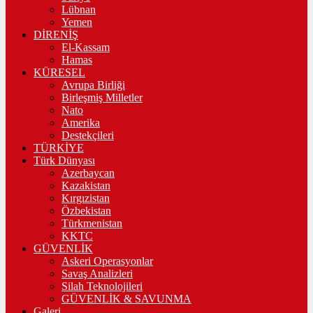
Lübnan
Yemen
DİRENİŞ
El-Kassam
Hamas
KÜRESEL
Avrupa Birliği
Birleşmiş Milletler
Nato
Amerika
Destekçileri
TÜRKİYE
Türk Dünyası
Azerbaycan
Kazakistan
Kırgızistan
Özbekistan
Türkmenistan
KKTC
GÜVENLİK
Askeri Operasyonlar
Savaş Analizleri
Silah Teknolojileri
GÜVENLİK & SAVUNMA
Galeri