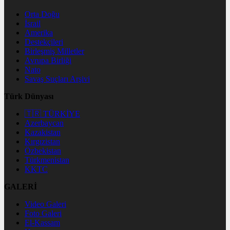
Orta Doğu
İsrail
Amerika
Destekçileri
Birleşmiş Milletler
Avrupa Birliği
Nato
Savaş Suçları Arşivi
Türk Dünyası
🇹🇷 TÜRKİYE
Azerbaycan
Kazakistan
Kırgızistan
Özbekistan
Türkmenistan
KKTC
GALERİ
Video Galeri
Foto Galeri
El-Kassam