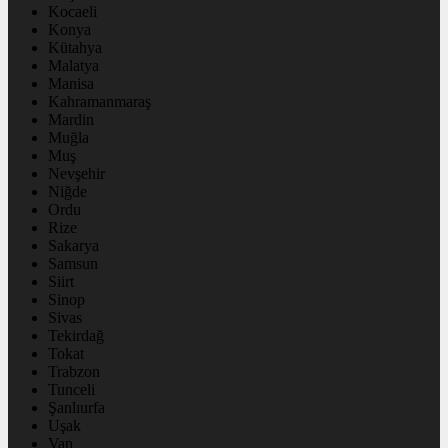
Kocaeli
Konya
Kütahya
Malatya
Manisa
Kahramanmaraş
Mardin
Muğla
Muş
Nevşehir
Niğde
Ordu
Rize
Sakarya
Samsun
Siirt
Sinop
Sivas
Tekirdağ
Tokat
Trabzon
Tunceli
Şanlıurfa
Uşak
Van