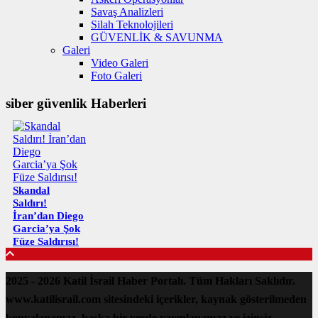
Savaş Analizleri
Silah Teknolojileri
GÜVENLİK & SAVUNMA
Galeri
Video Galeri
Foto Galeri
siber güvenlik Haberleri
Skandal
Saldırı!
İran’dan Diego
Garcia’ya Şok
Füze Saldırısı!
2025 - 2026 Katil İsrail Haber Portalı. Tüm Hakları Saklıdır.
www.katilisrail.com sitesindeki içerikler, kaynak gösterilmeden
kopyalanamaz, başka bir yerde yayınlanamaz ve izinsiz