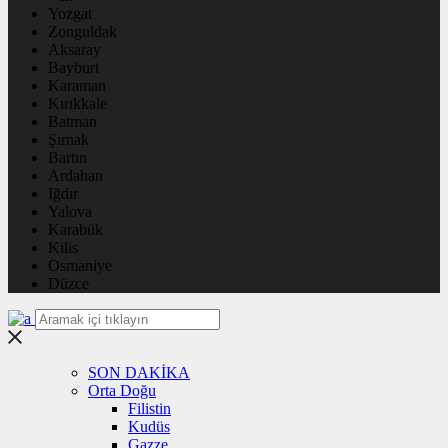
Yozgat
Zonguldak
Aksaray
Bayburt
Karaman
Kırıkkale
Batman
Şırnak
Bartın
Ardahan
Iğdır
Yalova
Karabük
Kilis
Osmaniye
Düzce
SON DAKİKA
Orta Doğu
Filistin
Kudüs
Gazze