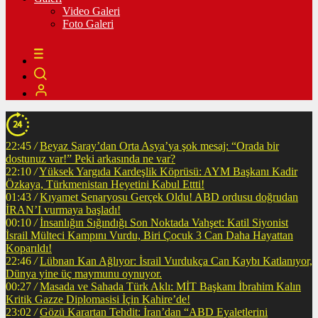
Video Galeri
Foto Galeri
22:45
/
Beyaz Saray’dan Orta Asya’ya şok mesaj: “Orada bir
dostunuz var!” Peki arkasında ne var?
22:10
/
Yüksek Yargıda Kardeşlik Köprüsü: AYM Başkanı Kadir
Özkaya, Türkmenistan Heyetini Kabul Ettti!
01:43
/
Kıyamet Senaryosu Gerçek Oldu! ABD ordusu doğrudan
İRAN’I vurmaya başladı!
00:10
/
İnsanlığın Sığındığı Son Noktada Vahşet: Katil Siyonist
İsrail Mülteci Kampını Vurdu, Biri Çocuk 3 Can Daha Hayattan
Koparıldı!
22:46
/
Lübnan Kan Ağlıyor: İsrail Vurdukça Can Kaybı Katlanıyor,
Dünya yine üç maymunu oynuyor.
00:27
/
Masada ve Sahada Türk Aklı: MİT Başkanı İbrahim Kalın
Kritik Gazze Diplomasisi İçin Kahire’de!
23:02
/
Gözü Karartan Tehdit: İran’dan “ABD Eyaletlerini