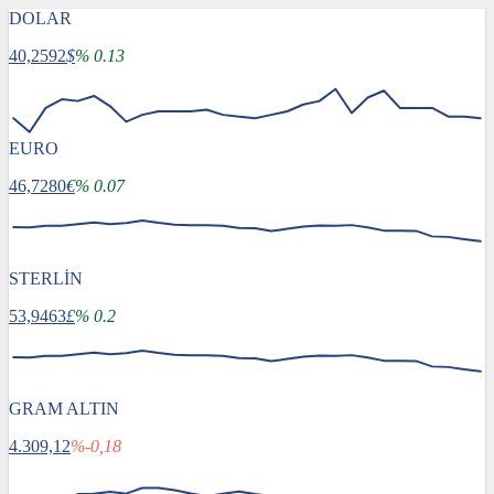
DOLAR
40,2592
$
% 0.13
EURO
46,7280
€
% 0.07
STERLİN
53,9463
£
% 0.2
GRAM ALTIN
4.309,12
%-0,18