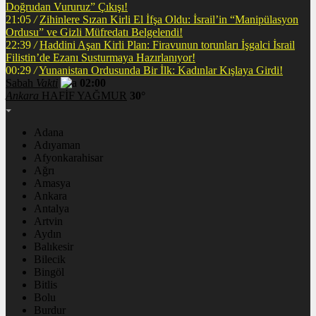
Doğrudan Vururuz” Çıkışı!
21:05
/
Zihinlere Sızan Kirli El İfşa Oldu: İsrail’in “Manipülasyon
Ordusu” ve Gizli Müfredatı Belgelendi!
22:39
/
Haddini Aşan Kirli Plan: Firavunun torunları İşgalci İsrail
Filistin’de Ezanı Susturmaya Hazırlanıyor!
00:29
/
Yunanistan Ordusunda Bir İlk: Kadınlar Kışlaya Girdi!
Sabah
Vakti
02:00
Ankara
HAFİF YAĞMUR
30°
Adana
Adıyaman
Afyonkarahisar
Ağrı
Amasya
Ankara
Antalya
Artvin
Aydın
Balıkesir
Bilecik
Bingöl
Bitlis
Bolu
Burdur