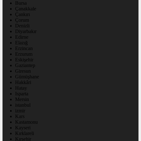
Bursa
Çanakkale
Çankırı
Çorum
Denizli
Diyarbakır
Edirne
Elazığ
Erzincan
Erzurum
Eskişehir
Gaziantep
Giresun
Gümüşhane
Hakkâri
Hatay
Isparta
Mersin
istanbul
izmir
Kars
Kastamonu
Kayseri
Kırklareli
Kırşehir