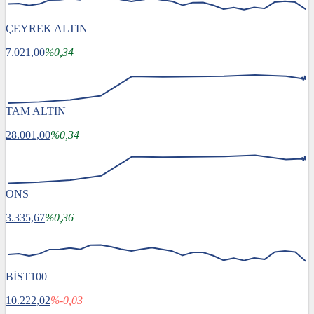
ÇEYREK ALTIN
7.021,00
%0,34
TAM ALTIN
28.001,00
%0,34
ONS
3.335,67
%0,36
BİST100
10.222,02
%-0,03