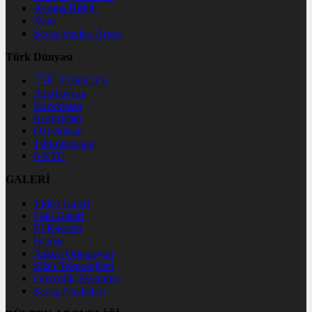
Avrupa Birliği
Nato
Savaş Suçları Arşivi
Türk Dünyası
🇹🇷 TÜRKİYE
Azerbaycan
Kazakistan
Kırgızistan
Özbekistan
Türkmenistan
KKTC
GALERİ
Video Galeri
Foto Galeri
El-Kassam
Hamas
Askeri Operasyon
Silah Teknolojileri
Güvenlik-Savunma
Savaş Analizleri