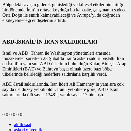
Bölgedeki savaşın giderek genişlediği ve küresel etkilerinin arttığı
bir dönemde İran’ın ortaya koyduğu bu kapasite, çatışmanın sadece
Orta Doğu ile sınırlı kalmayabileceği ve Avrupa’yı da doğrudan
etkileyebileceği endişelerini artırdı.
ABD-İSRAİL’İN İRAN SALDIRILARI
İsrail ve ABD, Tahran ile Washington yönetimleri arasında
müzakereler sürerken 28 Şubat’ta İran’a askeri saldırı başlattı. İran
da İsrail’in yanı sıra ABD üslerinin bulunduğu Katar, Birleşik Arap
Emirlikleri (BAE) ve Bahreyn başta olmak üzere bazı bölge
ülkelerinde belirlediği hedeflere saldırılarla karşılık verdi.
ABD-İsrail saldırılarında, İran lideri Ali Hamaney’in yanı sıra çok
sayıda üst düzey yetkili öldü. İranlı yetkililere göre, ABD-İsrail
saldırılarında ölü sayısı 1348’i, yaralı sayısı 17 bini aştı.
0
0
0
0
0
0
akıllı saat
askeri güvenlik