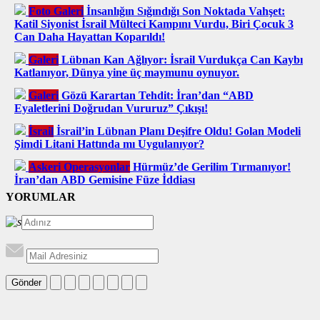
Foto Galeri
İnsanlığın Sığındığı Son Noktada Vahşet:
Katil Siyonist İsrail Mülteci Kampını Vurdu, Biri Çocuk 3
Can Daha Hayattan Koparıldı!
Galeri
Lübnan Kan Ağlıyor: İsrail Vurdukça Can Kaybı
Katlanıyor, Dünya yine üç maymunu oynuyor.
Galeri
Gözü Karartan Tehdit: İran’dan “ABD
Eyaletlerini Doğrudan Vururuz” Çıkışı!
İsrail
İsrail’in Lübnan Planı Deşifre Oldu! Golan Modeli
Şimdi Litani Hattında mı Uygulanıyor?
Askeri Operasyonlar
Hürmüz’de Gerilim Tırmanıyor!
İran’dan ABD Gemisine Füze İddiası
YORUMLAR
Gönder