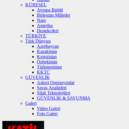
KÜRESEL
Avrupa Birliği
Birleşmiş Milletler
Nato
Amerika
Destekçileri
TÜRKİYE
Türk Dünyası
Azerbaycan
Kazakistan
Kırgızistan
Özbekistan
Türkmenistan
KKTC
GÜVENLİK
Askeri Operasyonlar
Savaş Analizleri
Silah Teknolojileri
GÜVENLİK & SAVUNMA
Galeri
Video Galeri
Foto Galeri