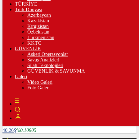
3.335,67
%0,36
TÜRKİYE
Türk Dünyası
BİST100
Azerbaycan
Kazakistan
10.222,02
%-0,03
Kırgızistan
Özbekistan
BİTCOİN
Türkmenistan
KKTC
4782585
฿
%1.64124
GÜVENLİK
Askeri Operasyonlar
LİTECOİN
Savaş Analizleri
Silah Teknolojileri
3909.04
Ł
%5.25507
GÜVENLİK & SAVUNMA
Galeri
ETHEREUM
Video Galeri
Foto Galeri
127024
Ξ
%6.0715
RİPPLE
118.86
%2.16847
TETHER
40.26
$
%0.10905