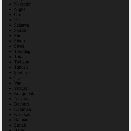
Nevşehir
Niğde
Ordu
Rize
Sakarya
Samsun
Siirt
Sinop
Sivas
Tekirdağ
Tokat
Trabzon
Tunceli
Şanlıurfa
Uşak
Van
Yozgat
Zonguldak
Aksaray
Bayburt
Karaman
Kırıkkale
Batman
Şırnak
Bartın