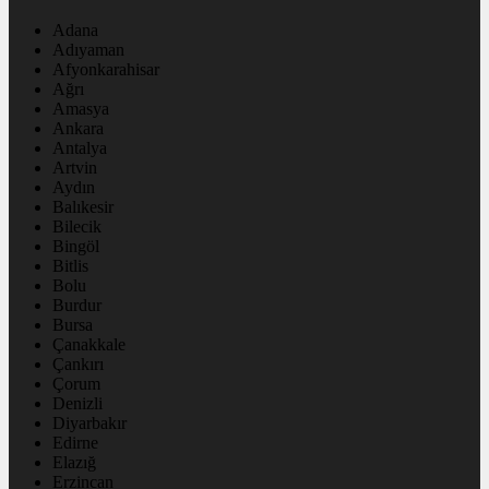
Adana
Adıyaman
Afyonkarahisar
Ağrı
Amasya
Ankara
Antalya
Artvin
Aydın
Balıkesir
Bilecik
Bingöl
Bitlis
Bolu
Burdur
Bursa
Çanakkale
Çankırı
Çorum
Denizli
Diyarbakır
Edirne
Elazığ
Erzincan