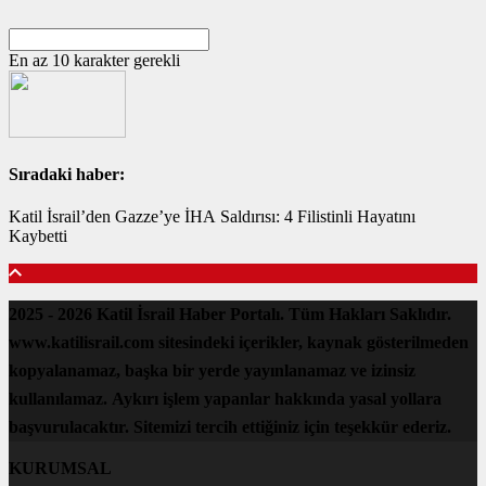
En az 10 karakter gerekli
Sıradaki haber:
Katil İsrail’den Gazze’ye İHA Saldırısı: 4 Filistinli Hayatını
Kaybetti
2025 - 2026 Katil İsrail Haber Portalı. Tüm Hakları Saklıdır.
www.katilisrail.com sitesindeki içerikler, kaynak gösterilmeden
kopyalanamaz, başka bir yerde yayınlanamaz ve izinsiz
kullanılamaz. Aykırı işlem yapanlar hakkında yasal yollara
başvurulacaktır. Sitemizi tercih ettiğiniz için teşekkür ederiz.
KURUMSAL