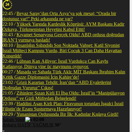
22:45
/
Beyaz Saray’dan Orta Asya’ya şok mesaj: “Orada bir
dostunuz var!” Peki arkasında ne var?
22:10
/
Yüksek Yargıda Kardeşlik Köprüsü: AYM Başkanı Kadir
Özkaya, Türkmenistan Heyetini Kabul Ettti!
01:43
/
Kıyamet Senaryosu Gerçek Oldu! ABD ordusu doğrudan
İRAN’I vurmaya başladı!
00:10
/
İnsanlığın Sığındığı Son Noktada Vahşet: Katil Siyonist
İsrail Mülteci Kampını Vurdu, Biri Çocuk 3 Can Daha Hayattan
Koparıldı!
22:46
/
Lübnan Kan Ağlıyor: İsrail Vurdukça Can Kaybı
Katlanıyor, Dünya yine üç maymunu oynuyor.
00:27
/
Masada ve Sahada Türk Aklı: MİT Başkanı İbrahim Kalın
Kritik Gazze Diplomasisi İçin Kahire’de!
23:02
/
Gözü Karartan Tehdit: İran’dan “ABD Eyaletlerini
Doğrudan Vururuz” Çıkışı!
21:05
/
Zihinlere Sızan Kirli El İfşa Oldu: İsrail’in “Manipülasyon
Ordusu” ve Gizli Müfredatı Belgelendi!
22:39
/
Haddini Aşan Kirli Plan: Firavunun torunları İşgalci İsrail
Filistin’de Ezanı Susturmaya Hazırlanıyor!
00:29
/
Yunanistan Ordusunda Bir İlk: Kadınlar Kışlaya Girdi!
Sabah
Vakti
02:00
Ankara
HAFİF YAĞMUR
30°