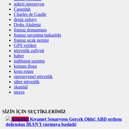
askeri operasyon
Casusluk
Charles de Gaulle
deniz subayı
Doğu Akdeniz
fransız donanması
fransız savunma bakanlığı
fransız uçak gemisi
GPS verileri
güvenlik zafiyeti
haber
istihbarat sızıntısı
konum ifşası
koşu rotası
operasyonel güvenlik
siber güvenlik
skandal
strava
SİZİN İÇİN SEÇTİKLERİMİZ
Amerika
Kıyamet Senaryosu Gerçek Oldu! ABD ordusu
doğrudan İRAN’I vurmaya başladı!