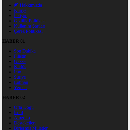
📰 Hakkımızda
Künye
İletişim
Gizlilik Politikası
Kullanım Şartları
Çerez Politikası
HABER 01
Son Dakika
Filistin
Gazze
Kudüs
İran
Suriye
Lübnan
Yemen
HABER 02
Orta Doğu
İsrail
Amerika
Destekçileri
Birleşmiş Milletler