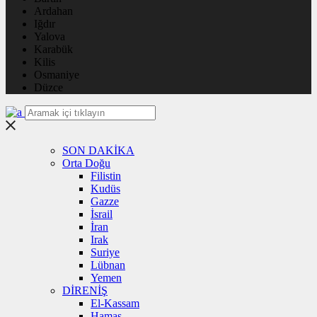
Ardahan
Iğdır
Yalova
Karabük
Kilis
Osmaniye
Düzce
SON DAKİKA
Orta Doğu
Filistin
Kudüs
Gazze
İsrail
İran
Irak
Suriye
Lübnan
Yemen
DİRENİŞ
El-Kassam
Hamas