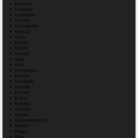
Erzurum
Eskişehir
Gaziantep
Giresun
Gümüşhane
Hakkâri
Hatay
Isparta
Mersin
istanbul
izmir
Kars
Kastamonu
Kayseri
Kırklareli
Kırşehir
Kocaeli
Konya
Kütahya
Malatya
Manisa
Kahramanmaraş
Mardin
Muğla
Muş