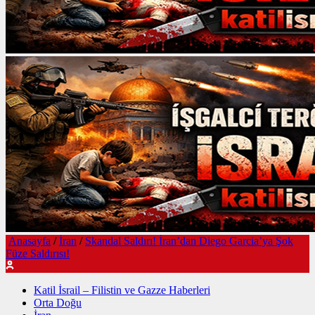
Anasayfa
/
İran
/
Skandal Saldırı! İran’dan Diego Garcia’ya Şok
Füze Saldırısı!
Katil İsrail – Filistin ve Gazze Haberleri
Orta Doğu