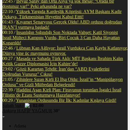
22:45
/
Beyaz Saray’dan Orta Asya’ya şok mesaj: “Orada bir
dostunuz var!” Peki arkasında ne var?
22:10
/
Yüksek Yargıda Kardeşlik Köprüsü: AYM Başkanı Kadir
Özkaya, Türkmenistan Heyetini Kabul Ettti!
01:43
/
Kıyamet Senaryosu Gerçek Oldu! ABD ordusu doğrudan
İRAN’I vurmaya başladı!
00:10
/
İnsanlığın Sığındığı Son Noktada Vahşet: Katil Siyonist
İsrail Mülteci Kampını Vurdu, Biri Çocuk 3 Can Daha Hayattan
Koparıldı!
22:46
/
Lübnan Kan Ağlıyor: İsrail Vurdukça Can Kaybı Katlanıyor,
Dünya yine üç maymunu oynuyor.
00:27
/
Masada ve Sahada Türk Aklı: MİT Başkanı İbrahim Kalın
Kritik Gazze Diplomasisi İçin Kahire’de!
23:02
/
Gözü Karartan Tehdit: İran’dan “ABD Eyaletlerini
Doğrudan Vururuz” Çıkışı!
21:05
/
Zihinlere Sızan Kirli El İfşa Oldu: İsrail’in “Manipülasyon
Ordusu” ve Gizli Müfredatı Belgelendi!
22:39
/
Haddini Aşan Kirli Plan: Firavunun torunları İşgalci İsrail
Filistin’de Ezanı Susturmaya Hazırlanıyor!
00:29
/
Yunanistan Ordusunda Bir İlk: Kadınlar Kışlaya Girdi!
Sabah
Vakti
02:00
Ankara
HAFİF YAĞMUR
30°
Adana