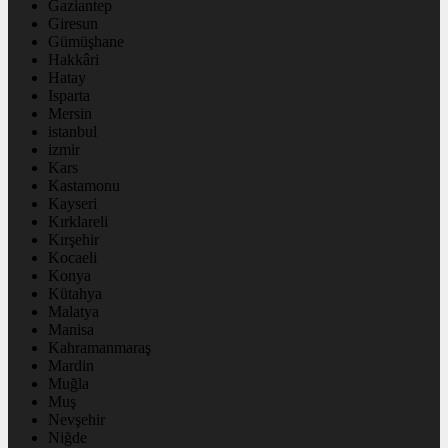
Gaziantep
Giresun
Gümüşhane
Hakkâri
Hatay
Isparta
Mersin
istanbul
izmir
Kars
Kastamonu
Kayseri
Kırklareli
Kırşehir
Kocaeli
Konya
Kütahya
Malatya
Manisa
Kahramanmaraş
Mardin
Muğla
Muş
Nevşehir
Niğde