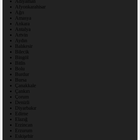
Adıyaman
Afyonkarahisar
Ağrı
Amasya
Ankara
Antalya
Artvin
Aydın
Balıkesir
Bilecik
Bingöl
Bitlis
Bolu
Burdur
Bursa
Çanakkale
Çankırı
Çorum
Denizli
Diyarbakır
Edirne
Elazığ
Erzincan
Erzurum
Eskişehir