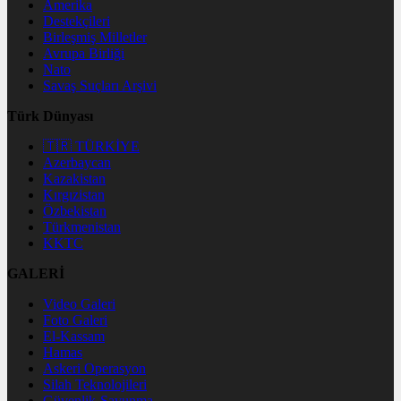
Amerika
Destekçileri
Birleşmiş Milletler
Avrupa Birliği
Nato
Savaş Suçları Arşivi
Türk Dünyası
🇹🇷 TÜRKİYE
Azerbaycan
Kazakistan
Kırgızistan
Özbekistan
Türkmenistan
KKTC
GALERİ
Video Galeri
Foto Galeri
El-Kassam
Hamas
Askeri Operasyon
Silah Teknolojileri
Güvenlik-Savunma