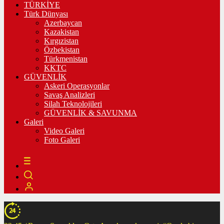
TÜRKİYE
Türk Dünyası
Azerbaycan
Kazakistan
Kırgızistan
Özbekistan
Türkmenistan
KKTC
GÜVENLİK
Askeri Operasyonlar
Savaş Analizleri
Silah Teknolojileri
GÜVENLİK & SAVUNMA
Galeri
Video Galeri
Foto Galeri