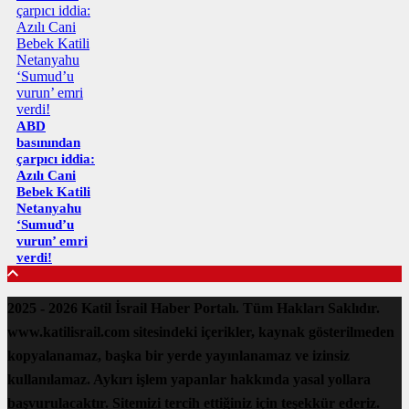
ABD
basınından
çarpıcı iddia:
Azılı Cani
Bebek Katili
Netanyahu
‘Sumud’u
vurun’ emri
verdi!
2025 - 2026 Katil İsrail Haber Portalı. Tüm Hakları Saklıdır.
www.katilisrail.com sitesindeki içerikler, kaynak gösterilmeden
kopyalanamaz, başka bir yerde yayınlanamaz ve izinsiz
kullanılamaz. Aykırı işlem yapanlar hakkında yasal yollara
başvurulacaktır. Sitemizi tercih ettiğiniz için teşekkür ederiz.