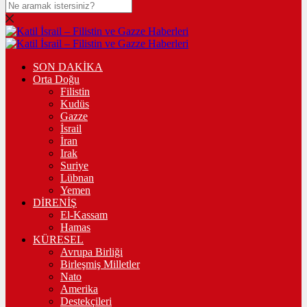
SON DAKİKA
Orta Doğu
Filistin
Kudüs
Gazze
İsrail
İran
Irak
Suriye
Lübnan
Yemen
DİRENİŞ
El-Kassam
Hamas
KÜRESEL
Avrupa Birliği
Birleşmiş Milletler
Nato
Amerika
Destekçileri