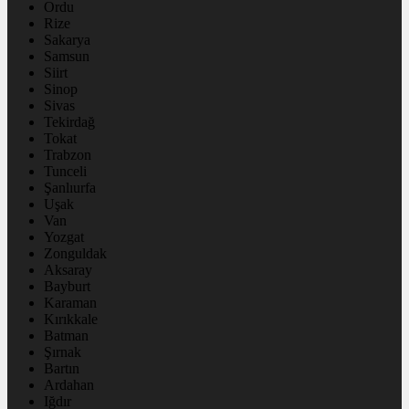
Ordu
Rize
Sakarya
Samsun
Siirt
Sinop
Sivas
Tekirdağ
Tokat
Trabzon
Tunceli
Şanlıurfa
Uşak
Van
Yozgat
Zonguldak
Aksaray
Bayburt
Karaman
Kırıkkale
Batman
Şırnak
Bartın
Ardahan
Iğdır