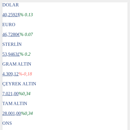
DOLAR
40,2592
$
% 0.13
EURO
46,7280
€
% 0.07
STERLİN
53,9463
£
% 0.2
GRAM ALTIN
4.309,12
%-0,18
ÇEYREK ALTIN
7.021,00
%0,34
TAM ALTIN
28.001,00
%0,34
ONS