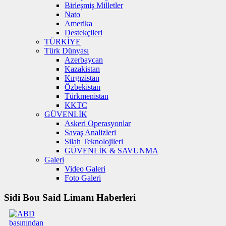
Birleşmiş Milletler
Nato
Amerika
Destekçileri
TÜRKİYE
Türk Dünyası
Azerbaycan
Kazakistan
Kırgızistan
Özbekistan
Türkmenistan
KKTC
GÜVENLİK
Askeri Operasyonlar
Savaş Analizleri
Silah Teknolojileri
GÜVENLİK & SAVUNMA
Galeri
Video Galeri
Foto Galeri
Sidi Bou Said Limanı Haberleri