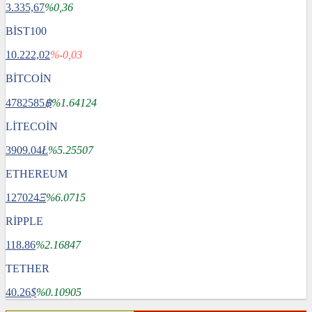
3.335,67
%0,36
BİST100
10.222,02
%-0,03
BİTCOİN
4782585
฿
%1.64124
LİTECOİN
3909.04
Ł
%5.25507
ETHEREUM
127024
Ξ
%6.0715
RİPPLE
118.86
%2.16847
TETHER
40.26
$
%0.10905