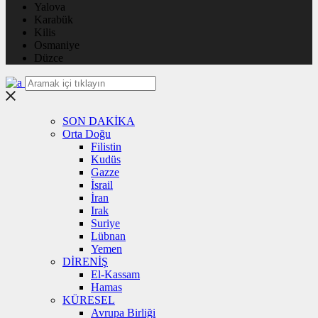
Yalova
Karabük
Kilis
Osmaniye
Düzce
SON DAKİKA
Orta Doğu
Filistin
Kudüs
Gazze
İsrail
İran
Irak
Suriye
Lübnan
Yemen
DİRENİŞ
El-Kassam
Hamas
KÜRESEL
Avrupa Birliği