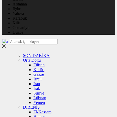
Ardahan
Iğdır
Yalova
Karabük
Kilis
Osmaniye
Düzce
SON DAKİKA
Orta Doğu
Filistin
Kudüs
Gazze
İsrail
İran
Irak
Suriye
Lübnan
Yemen
DİRENİŞ
El-Kassam
Hamas