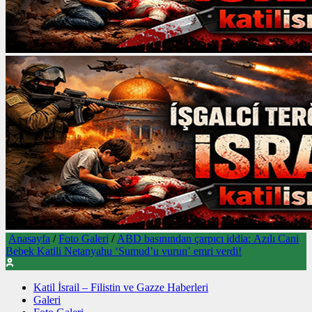
Anasayfa
/
Foto Galeri
/
ABD basınından çarpıcı iddia: Azılı Cani
Bebek Katili Netanyahu ‘Sumud’u vurun’ emri verdi!
Katil İsrail – Filistin ve Gazze Haberleri
Galeri