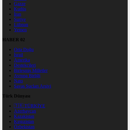
Gazze
Kudüs
İran
Suriye
Lübnan
Yemen
HABER 02
Orta Doğu
İsrail
Amerika
Destekçileri
Birleşmiş Milletler
Avrupa Birliği
Nato
Savaş Suçları Arşivi
Türk Dünyası
🇹🇷 TÜRKİYE
Azerbaycan
Kazakistan
Kırgızistan
Özbekistan