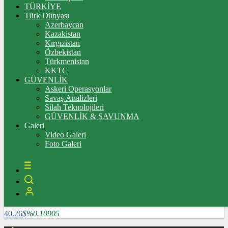
3.335,67
%0,36
TÜRKİYE
Türk Dünyası
BİST100
Azerbaycan
Kazakistan
10.222,02
%-0,03
Kırgızistan
Özbekistan
BİTCOİN
Türkmenistan
KKTC
4782585
฿
%1.64124
GÜVENLİK
Askeri Operasyonlar
LİTECOİN
Savaş Analizleri
Silah Teknolojileri
3909.04
Ł
%5.25507
GÜVENLİK & SAVUNMA
Galeri
ETHEREUM
Video Galeri
Foto Galeri
127024
Ξ
%6.0715
RİPPLE
118.86
%2.16847
TETHER
40.26
$
%0.10905