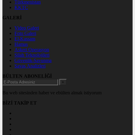
Türkmenistan
KKTC
GALERİ
Video Galeri
Foto Galeri
El-Kassam
Hamas
Askeri Operasyon
Silah Teknolojileri
Güvenlik-Savunma
Savaş Analizleri
BÜLTEN ABONELİĞİ
+
Bu web sitesinden haber ve ebülten almak istiyorum
BİZİ TAKİP ET