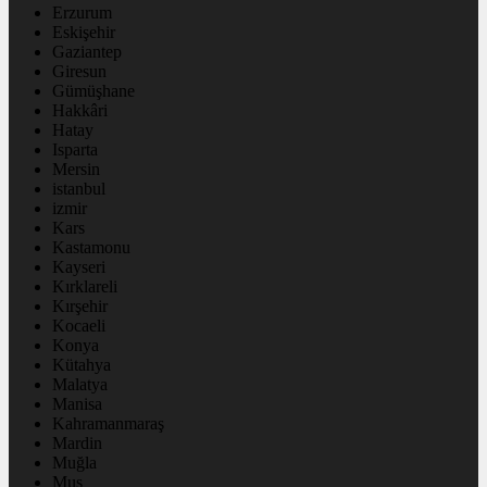
Erzurum
Eskişehir
Gaziantep
Giresun
Gümüşhane
Hakkâri
Hatay
Isparta
Mersin
istanbul
izmir
Kars
Kastamonu
Kayseri
Kırklareli
Kırşehir
Kocaeli
Konya
Kütahya
Malatya
Manisa
Kahramanmaraş
Mardin
Muğla
Muş