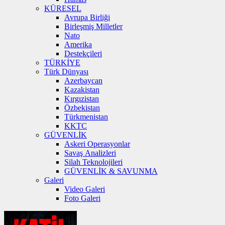
KÜRESEL
Avrupa Birliği
Birleşmiş Milletler
Nato
Amerika
Destekçileri
TÜRKİYE
Türk Dünyası
Azerbaycan
Kazakistan
Kırgızistan
Özbekistan
Türkmenistan
KKTC
GÜVENLİK
Askeri Operasyonlar
Savaş Analizleri
Silah Teknolojileri
GÜVENLİK & SAVUNMA
Galeri
Video Galeri
Foto Galeri