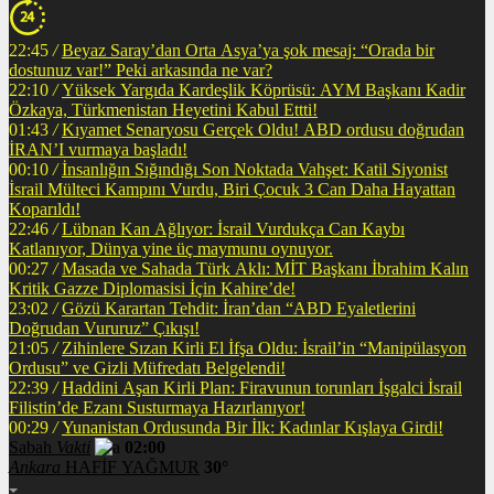
22:45
/
Beyaz Saray’dan Orta Asya’ya şok mesaj: “Orada bir
dostunuz var!” Peki arkasında ne var?
22:10
/
Yüksek Yargıda Kardeşlik Köprüsü: AYM Başkanı Kadir
Özkaya, Türkmenistan Heyetini Kabul Ettti!
01:43
/
Kıyamet Senaryosu Gerçek Oldu! ABD ordusu doğrudan
İRAN’I vurmaya başladı!
00:10
/
İnsanlığın Sığındığı Son Noktada Vahşet: Katil Siyonist
İsrail Mülteci Kampını Vurdu, Biri Çocuk 3 Can Daha Hayattan
Koparıldı!
22:46
/
Lübnan Kan Ağlıyor: İsrail Vurdukça Can Kaybı
Katlanıyor, Dünya yine üç maymunu oynuyor.
00:27
/
Masada ve Sahada Türk Aklı: MİT Başkanı İbrahim Kalın
Kritik Gazze Diplomasisi İçin Kahire’de!
23:02
/
Gözü Karartan Tehdit: İran’dan “ABD Eyaletlerini
Doğrudan Vururuz” Çıkışı!
21:05
/
Zihinlere Sızan Kirli El İfşa Oldu: İsrail’in “Manipülasyon
Ordusu” ve Gizli Müfredatı Belgelendi!
22:39
/
Haddini Aşan Kirli Plan: Firavunun torunları İşgalci İsrail
Filistin’de Ezanı Susturmaya Hazırlanıyor!
00:29
/
Yunanistan Ordusunda Bir İlk: Kadınlar Kışlaya Girdi!
Sabah
Vakti
02:00
Ankara
HAFİF YAĞMUR
30°