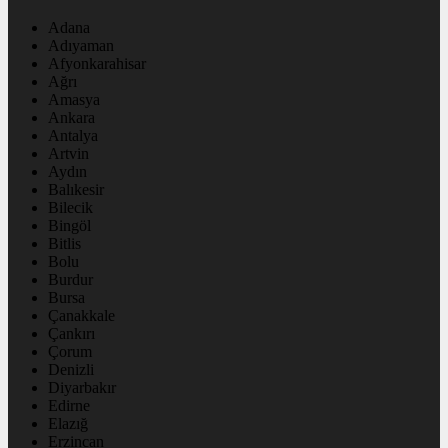
Adana
Adıyaman
Afyonkarahisar
Ağrı
Amasya
Ankara
Antalya
Artvin
Aydın
Balıkesir
Bilecik
Bingöl
Bitlis
Bolu
Burdur
Bursa
Çanakkale
Çankırı
Çorum
Denizli
Diyarbakır
Edirne
Elazığ
Erzincan