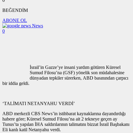
0
BEĞENDİM
ABONE OL
News
0
İsrail’in Gazze’ye insani yardım götüren Küresel
Sumud Filosu’na (GSF) yönelik son müdahalesine
dünyadan tepkiler sürerken, ABD basınından çarpıcı
bir iddia geldi.
‘TALİMATI NETANYAHU VERDİ’
ABD merkezli CBS News’in istihbarat kaynaklarına dayandırdığı
habere göre; Küresel Sumud Filosu’na ait 2 tekneye geçen ay
Tunus’ta yapılan İHA saldırılarının talimatını bizzat İsrail Başbakanı
Eli kanlı katil Netanyahu verdi.