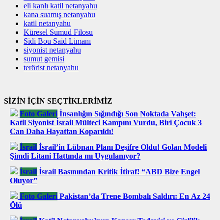
eli kanlı katil netanyahu
kana suamış netanyahu
katil netanyahu
Küresel Sumud Filosu
Sidi Bou Said Limanı
siyonist netanyahu
sumut gemisi
terörist netanyahu
SİZİN İÇİN SEÇTİKLERİMİZ
Foto Galeri
İnsanlığın Sığındığı Son Noktada Vahşet:
Katil Siyonist İsrail Mülteci Kampını Vurdu, Biri Çocuk 3
Can Daha Hayattan Koparıldı!
İsrail
İsrail’in Lübnan Planı Deşifre Oldu! Golan Modeli
Şimdi Litani Hattında mı Uygulanıyor?
İsrail
İsrail Basınından Kritik İtiraf! “ABD Bize Engel
Oluyor”
Foto Galeri
Pakistan’da Trene Bombalı Saldırı: En Az 24
Ölü