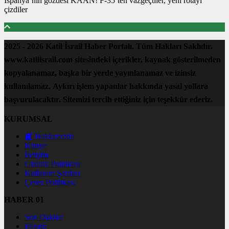
İspanya’nın gözdesi KAAN! F-35’ten vazgeçtiler, yeni rotayı
çizdiler
2025 - 2026 Katil İsrail Haber Portalı. Tüm Hakları Saklıdır.
www.katilisrail.com sitesindeki içerikler, kaynak gösterilmeden
kopyalanamaz, başka bir yerde yayınlanamaz ve izinsiz
kullanılamaz. Aykırı işlem yapanlar hakkında yasal yollara
başvurulacaktır. Sitemizi tercih ettiğiniz için teşekkür ederiz.
KURUMSAL
📰 Hakkımızda
Künye
İletişim
Gizlilik Politikası
Kullanım Şartları
Çerez Politikası
HABER 01
Son Dakika
Filistin