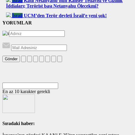
İsrail
Katil Netanyahu’nun Kanser Tedavisi ve Gizlilik
İddiaları; Terörist başı Netanyahu Ölecekmi?
İsrail
UCM’den Terör devleti İsrail’e yeni şok!
YORUMLAR
Gönder
En az 10 karakter gerekli
Sıradaki haber: