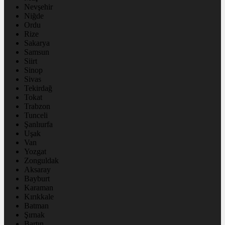
Nevşehir
Niğde
Ordu
Rize
Sakarya
Samsun
Siirt
Sinop
Sivas
Tekirdağ
Tokat
Trabzon
Tunceli
Şanlıurfa
Uşak
Van
Yozgat
Zonguldak
Aksaray
Bayburt
Karaman
Kırıkkale
Batman
Şırnak
Bartın