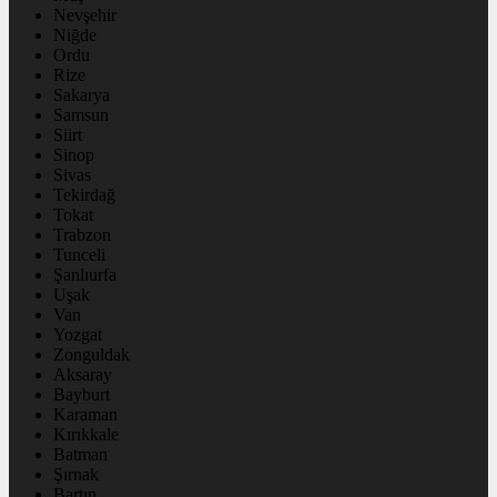
Nevşehir
Niğde
Ordu
Rize
Sakarya
Samsun
Siirt
Sinop
Sivas
Tekirdağ
Tokat
Trabzon
Tunceli
Şanlıurfa
Uşak
Van
Yozgat
Zonguldak
Aksaray
Bayburt
Karaman
Kırıkkale
Batman
Şırnak
Bartın