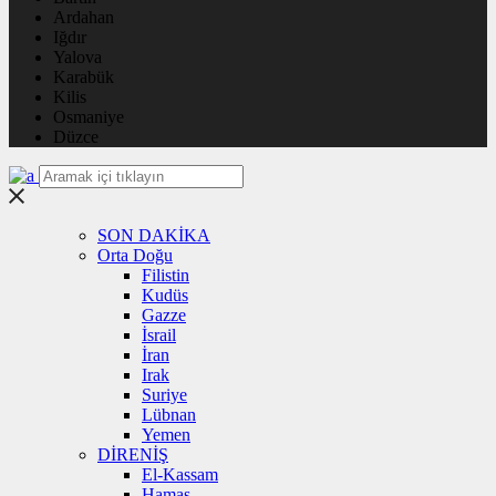
Ardahan
Iğdır
Yalova
Karabük
Kilis
Osmaniye
Düzce
SON DAKİKA
Orta Doğu
Filistin
Kudüs
Gazze
İsrail
İran
Irak
Suriye
Lübnan
Yemen
DİRENİŞ
El-Kassam
Hamas