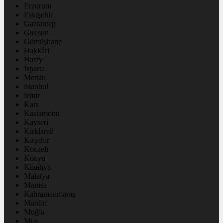
Erzurum
Eskişehir
Gaziantep
Giresun
Gümüşhane
Hakkâri
Hatay
Isparta
Mersin
istanbul
izmir
Kars
Kastamonu
Kayseri
Kırklareli
Kırşehir
Kocaeli
Konya
Kütahya
Malatya
Manisa
Kahramanmaraş
Mardin
Muğla
Muş