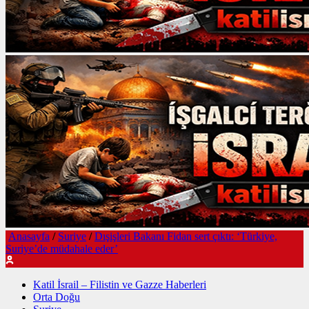
Anasayfa
/
Suriye
/
Dışişleri Bakanı Fidan sert çıktı: ‘Türkiye,
Suriye’de müdahale eder’
Katil İsrail – Filistin ve Gazze Haberleri
Orta Doğu