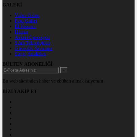
GALERİ
Video Galeri
Foto Galeri
El-Kassam
Hamas
Askeri Operasyon
Silah Teknolojileri
Güvenlik-Savunma
Savaş Analizleri
BÜLTEN ABONELİĞİ
+
Bu web sitesinden haber ve ebülten almak istiyorum
BİZİ TAKİP ET