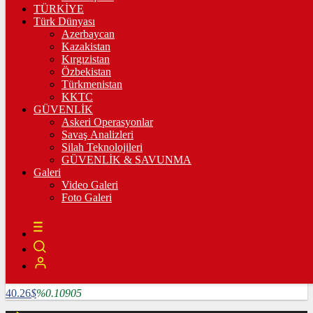
3.335,67
%0,36
TÜRKİYE
Türk Dünyası
BİST100
Azerbaycan
Kazakistan
10.222,02
%-0,03
Kırgızistan
Özbekistan
BİTCOİN
Türkmenistan
KKTC
4782585
฿
%1.64124
GÜVENLİK
Askeri Operasyonlar
LİTECOİN
Savaş Analizleri
Silah Teknolojileri
3909.04
Ł
%5.25507
GÜVENLİK & SAVUNMA
Galeri
ETHEREUM
Video Galeri
Foto Galeri
127024
Ξ
%6.0715
RİPPLE
118.86
%2.16847
TETHER
40.26
$
%0.10905