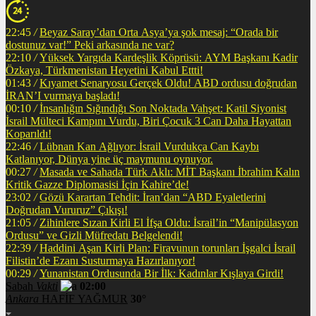
22:45
/
Beyaz Saray’dan Orta Asya’ya şok mesaj: “Orada bir
dostunuz var!” Peki arkasında ne var?
22:10
/
Yüksek Yargıda Kardeşlik Köprüsü: AYM Başkanı Kadir
Özkaya, Türkmenistan Heyetini Kabul Ettti!
01:43
/
Kıyamet Senaryosu Gerçek Oldu! ABD ordusu doğrudan
İRAN’I vurmaya başladı!
00:10
/
İnsanlığın Sığındığı Son Noktada Vahşet: Katil Siyonist
İsrail Mülteci Kampını Vurdu, Biri Çocuk 3 Can Daha Hayattan
Koparıldı!
22:46
/
Lübnan Kan Ağlıyor: İsrail Vurdukça Can Kaybı
Katlanıyor, Dünya yine üç maymunu oynuyor.
00:27
/
Masada ve Sahada Türk Aklı: MİT Başkanı İbrahim Kalın
Kritik Gazze Diplomasisi İçin Kahire’de!
23:02
/
Gözü Karartan Tehdit: İran’dan “ABD Eyaletlerini
Doğrudan Vururuz” Çıkışı!
21:05
/
Zihinlere Sızan Kirli El İfşa Oldu: İsrail’in “Manipülasyon
Ordusu” ve Gizli Müfredatı Belgelendi!
22:39
/
Haddini Aşan Kirli Plan: Firavunun torunları İşgalci İsrail
Filistin’de Ezanı Susturmaya Hazırlanıyor!
00:29
/
Yunanistan Ordusunda Bir İlk: Kadınlar Kışlaya Girdi!
Sabah
Vakti
02:00
Ankara
HAFİF YAĞMUR
30°