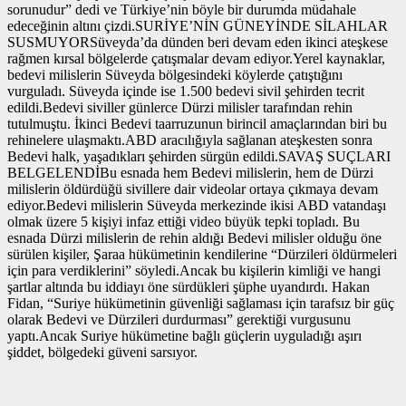
sorunudur” dedi ve Türkiye’nin böyle bir durumda müdahale
edeceğinin altını çizdi.SURİYE’NİN GÜNEYİNDE SİLAHLAR
SUSMUYORSüveyda’da dünden beri devam eden ikinci ateşkese
rağmen kırsal bölgelerde çatışmalar devam ediyor.Yerel kaynaklar,
bedevi milislerin Süveyda bölgesindeki köylerde çatıştığını
vurguladı. Süveyda içinde ise 1.500 bedevi sivil şehirden tecrit
edildi.Bedevi siviller günlerce Dürzi milisler tarafından rehin
tutulmuştu. İkinci Bedevi taarruzunun birincil amaçlarından biri bu
rehinelere ulaşmaktı.ABD aracılığıyla sağlanan ateşkesten sonra
Bedevi halk, yaşadıkları şehirden sürgün edildi.SAVAŞ SUÇLARI
BELGELENDİBu esnada hem Bedevi milislerin, hem de Dürzi
milislerin öldürdüğü sivillere dair videolar ortaya çıkmaya devam
ediyor.Bedevi milislerin Süveyda merkezinde ikisi ABD vatandaşı
olmak üzere 5 kişiyi infaz ettiği video büyük tepki topladı. Bu
esnada Dürzi milislerin de rehin aldığı Bedevi milisler olduğu öne
sürülen kişiler, Şaraa hükümetinin kendilerine “Dürzileri öldürmeleri
için para verdiklerini” söyledi.Ancak bu kişilerin kimliği ve hangi
şartlar altında bu iddiayı öne sürdükleri şüphe uyandırdı. Hakan
Fidan, “Suriye hükümetinin güvenliği sağlaması için tarafsız bir güç
olarak Bedevi ve Dürzileri durdurması” gerektiği vurgusunu
yaptı.Ancak Suriye hükümetine bağlı güçlerin uyguladığı aşırı
şiddet, bölgedeki güveni sarsıyor.