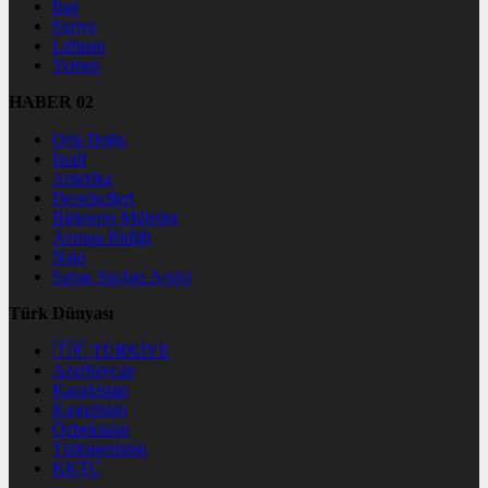
İran
Suriye
Lübnan
Yemen
HABER 02
Orta Doğu
İsrail
Amerika
Destekçileri
Birleşmiş Milletler
Avrupa Birliği
Nato
Savaş Suçları Arşivi
Türk Dünyası
🇹🇷 TÜRKİYE
Azerbaycan
Kazakistan
Kırgızistan
Özbekistan
Türkmenistan
KKTC