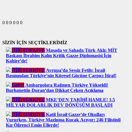
0
0
0
0
0
0
SİZİN İÇİN SEÇTİKLERİMİZ
🇹🇷 TÜRKİYE
Masada ve Sahada Türk Aklı: MİT
Başkanı İbrahim Kalın Kritik Gazze Diplomasisi İçin
Kahire’de!
🇹🇷 TÜRKİYE
Avrupa’da Sessiz Fetih: İsrail
Basınından Türkiye’nin Küresel Gücüne Çarpıcı İtiraf!
Galeri
Ambargolara Rağmen Türkiye Yükseldi!
Burhanettin Duran’dan Dikkat Çeken Açıklama
🇹🇷 TÜRKİYE
MKE’DEN TARİHİ HAMLE! 1,5
MİLYAR DOLARLIK DEV DÖNÜŞÜM BAŞLADI
🇹🇷 TÜRKİYE
Katil İsrail Gazze’de Okulları
Vururken, Türkiye Mazluma Kucak Açıyor: 246 Filistinli
Kız Öğrenci Emin Ellerde!