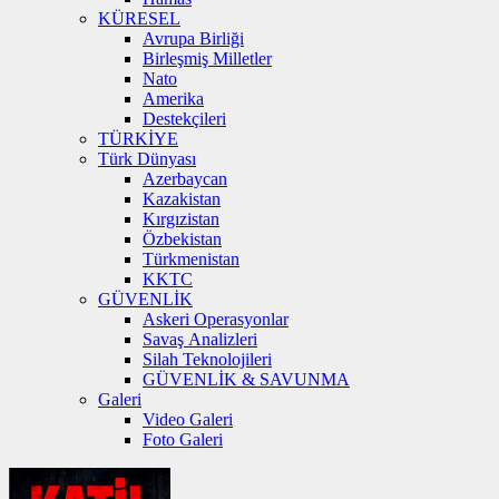
KÜRESEL
Avrupa Birliği
Birleşmiş Milletler
Nato
Amerika
Destekçileri
TÜRKİYE
Türk Dünyası
Azerbaycan
Kazakistan
Kırgızistan
Özbekistan
Türkmenistan
KKTC
GÜVENLİK
Askeri Operasyonlar
Savaş Analizleri
Silah Teknolojileri
GÜVENLİK & SAVUNMA
Galeri
Video Galeri
Foto Galeri