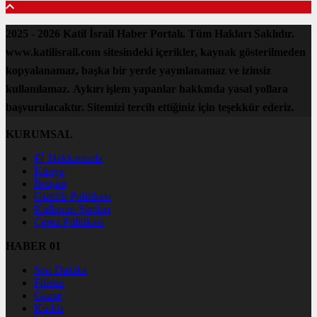
2025 - 2026 Katil İsrail Haber Portalı. Tüm Hakları Saklıdır.
www.katilisrail.com sitesindeki içerikler, kaynak gösterilmeden
kopyalanamaz, başka bir yerde yayınlanamaz ve izinsiz
kullanılamaz. Aykırı işlem yapanlar hakkında yasal yollara
başvurulacaktır. Sitemizi tercih ettiğiniz için teşekkür ederiz.
KURUMSAL
📰 Hakkımızda
Künye
İletişim
Gizlilik Politikası
Kullanım Şartları
Çerez Politikası
HABER 01
Son Dakika
Filistin
Gazze
Kudüs