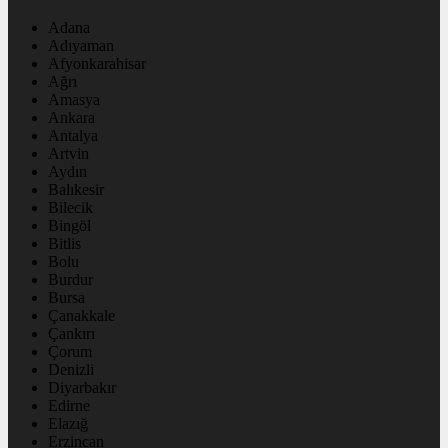
Adana
Adıyaman
Afyonkarahisar
Ağrı
Amasya
Ankara
Antalya
Artvin
Aydın
Balıkesir
Bilecik
Bingöl
Bitlis
Bolu
Burdur
Bursa
Çanakkale
Çankırı
Çorum
Denizli
Diyarbakır
Edirne
Elazığ
Erzincan