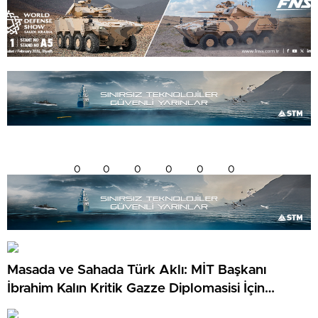
0
0
0
0
0
0
Masada ve Sahada Türk Aklı: MİT Başkanı
İbrahim Kalın Kritik Gazze Diplomasisi İçin
Kahire’de!