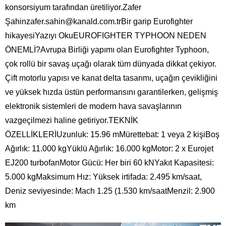
konsorsiyum tarafından üretiliyor.Zafer
Şahinzafer.sahin@kanald.com.trBir garip Eurofighter
hikayesiYazıyı OkuEUROFIGHTER TYPHOON NEDEN
ÖNEMLİ?Avrupa Birliği yapımı olan Eurofighter Typhoon,
çok rollü bir savaş uçağı olarak tüm dünyada dikkat çekiyor.
Çift motorlu yapısı ve kanat delta tasarımı, uçağın çevikliğini
ve yüksek hızda üstün performansını garantilerken, gelişmiş
elektronik sistemleri de modern hava savaşlarının
vazgeçilmezi haline getiriyor.TEKNİK
ÖZELLİKLERİUzunluk: 15.96 mMürettebat: 1 veya 2 kişiBoş
Ağırlık: 11.000 kgYüklü Ağırlık: 16.000 kgMotor: 2 x Eurojet
EJ200 turbofanMotor Gücü: Her biri 60 kNYakıt Kapasitesi:
5.000 kgMaksimum Hız: Yüksek irtifada: 2.495 km/saat,
Deniz seviyesinde: Mach 1.25 (1.530 km/saatMenzil: 2.900
km