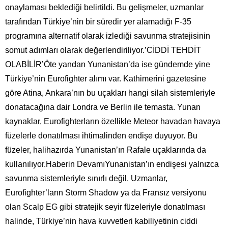
onaylaması beklediği belirtildi. Bu gelişmeler, uzmanlar
tarafından Türkiye’nin bir süredir yer alamadığı F-35
programına alternatif olarak izlediği savunma stratejisinin
somut adımları olarak değerlendiriliyor.’CİDDİ TEHDİT
OLABİLİR’Öte yandan Yunanistan’da ise gündemde yine
Türkiye’nin Eurofighter alımı var. Kathimerini gazetesine
göre Atina, Ankara’nın bu uçakları hangi silah sistemleriyle
donatacağına dair Londra ve Berlin ile temasta. Yunan
kaynaklar, Eurofighterların özellikle Meteor havadan havaya
füzelerle donatılması ihtimalinden endişe duyuyor. Bu
füzeler, halihazırda Yunanistan’ın Rafale uçaklarında da
kullanılıyor.Haberin DevamıYunanistan’ın endişesi yalnızca
savunma sistemleriyle sınırlı değil. Uzmanlar,
Eurofighter’ların Storm Shadow ya da Fransız versiyonu
olan Scalp EG gibi stratejik seyir füzeleriyle donatılması
halinde, Türkiye’nin hava kuvvetleri kabiliyetinin ciddi