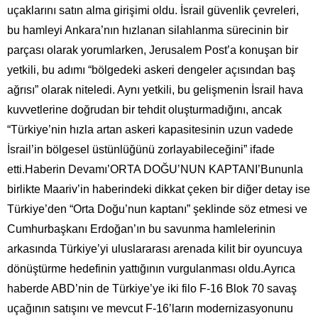
uçaklarını satın alma girişimi oldu. İsrail güvenlik çevreleri,
bu hamleyi Ankara’nın hızlanan silahlanma sürecinin bir
parçası olarak yorumlarken, Jerusalem Post’a konuşan bir
yetkili, bu adımı “bölgedeki askeri dengeler açısından baş
ağrısı” olarak niteledi. Aynı yetkili, bu gelişmenin İsrail hava
kuvvetlerine doğrudan bir tehdit oluşturmadığını, ancak
“Türkiye’nin hızla artan askeri kapasitesinin uzun vadede
İsrail’in bölgesel üstünlüğünü zorlayabileceğini” ifade
etti.Haberin Devamı’ORTA DOĞU’NUN KAPTANI’Bununla
birlikte Maariv’in haberindeki dikkat çeken bir diğer detay ise
Türkiye’den “Orta Doğu’nun kaptanı” şeklinde söz etmesi ve
Cumhurbaşkanı Erdoğan’ın bu savunma hamlelerinin
arkasında Türkiye’yi uluslararası arenada kilit bir oyuncuya
dönüştürme hedefinin yattığının vurgulanması oldu.Ayrıca
haberde ABD’nin de Türkiye’ye iki filo F-16 Blok 70 savaş
uçağının satışını ve mevcut F-16’ların modernizasyonunu