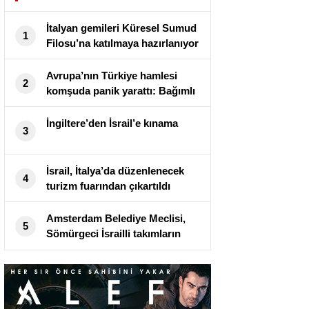
İtalyan gemileri Küresel Sumud
1
Filosu’na katılmaya hazırlanıyor
Avrupa’nın Türkiye hamlesi
2
komşuda panik yarattı: Bağımlı
olabilir
İngiltere’den İsrail’e kınama
3
İsrail, İtalya’da düzenlenecek
4
turizm fuarından çıkartıldı
Amsterdam Belediye Meclisi,
5
Sömürgeci İsrailli takımların
şehirde istenmediğini belirten
kararı kabul etti.