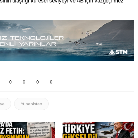
inin ulaştığı küresel seviyeyi ve AB için vazgeçilmez
0
0
0
0
iye
Yunanistan