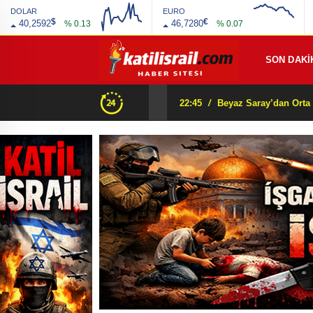
DOLAR
EURO
$
€
40,2592
46,7280
% 0.13
% 0.07
SON DAKİ
22:45
/