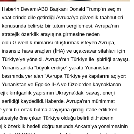
Haberin DevamıABD Başkanı Donald Trump’ın seçim
vaatlerinde dile getirdiği Avrupa’ya güvenlik taahhütleri
konusunda belirsiz bir tutum sergilemesi, Avrupa’nın
stratejik özerklik arayışına girmesine neden
oldu.Güvenlik mimarisi oluşturmak isteyen Avrupa,
insansız hava araçları (İHA) ve uçaksavar silahları için
Türkiye’ye yöneldi. Avrupa’nın Türkiye ile işbirliği arayışı,
Yunanistan’da “büyük endişe” yarattı.Yunanistan
basınında yer alan “Avrupa Türkiye’ye kapılarını açıyor:
Yunanistan ve Ege’de İHA ve füzelerden kaynaklanan
tejik kırılganlık yapısının Ukrayna’daki savaş, enerji
ne serildiği kaydedildi.Haberde, Avrupa’nın mühimmat
yeni bir ortak bulma arayışına girdiği ifade edilirken
sitesiyle öne çıkan Türkiye olduğu belirtildi.Haberin
ik özerklik hedefi doğrultusunda Ankara’ya yönelmesinin