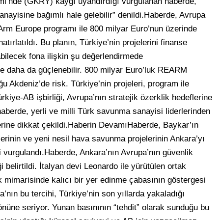
i’nde (GKRY) kaygı uyandırdığı vurgulanan haberde,
anayisine bağımlı hale gelebilir” denildi.Haberde, Avrupa
rm Europe programı ile 800 milyar Euro’nun üzerinde
rlatıldı. Bu planın, Türkiye’nin projelerini finanse
bilecek fona ilişkin şu değerlendirmede
de daha da güçlenebilir. 800 milyar Euro’luk REARM
Akdeniz’de risk. Türkiye’nin projeleri, program ile
ye-AB işbirliği, Avrupa’nın stratejik özerklik hedeflerine
 haberde, yerli ve milli Türk savunma sanayisi liderlerinden
erine dikkat çekildi.Haberin DevamıHaberde, Baykar’ın
mlerinin ve yeni nesil hava savunma projelerinin Ankara’yı
ği vurgulandı.Haberde, Ankara’nın Avrupa’nın güvenlik
 belirtildi. İtalyan devi Leonardo ile yürütülen ortak
ik mimarisinde kalıcı bir yer edinme çabasının göstergesi
nın bu tercihi, Türkiye’nin son yıllarda yakaladığı
nüne seriyor. Yunan basınının “tehdit” olarak sunduğu bu