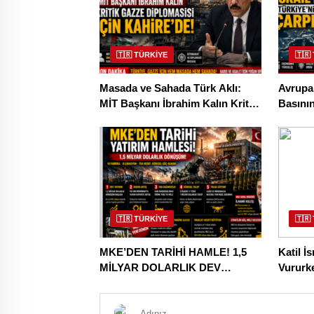
🇹🇷 TÜRKİYE
🇹🇷
Masada ve Sahada Türk Aklı:
Avrupa’
MİT Başkanı İbrahim Kalın Kritik
Basının
Gazze Diplomasisi İçin
Gücüne 
Kahire’de!
🇹🇷 TÜRKİYE
🇹🇷
MKE’DEN TARİHİ HAMLE! 1,5
Katil İ
MİLYAR DOLARLIK DEV
Vururk
DÖNÜŞÜM BAŞLADI
Kucak A
Öğrenci