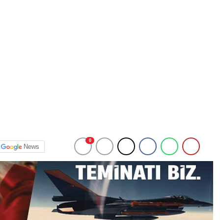
0
News