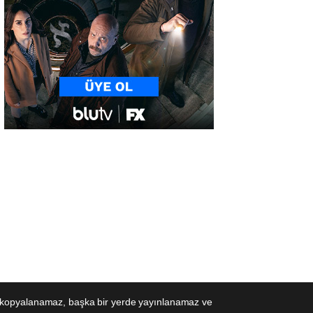
eden kopyalanamaz, başka bir yerde yayınlanamaz ve