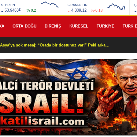
STERLİN
GRAM ALTIN
Ç
£
53,9463
4.309,12
% 0.2
%-0,18
KA
ORTA DOĞU
DİRENİŞ
KÜRESEL
TÜRKİYE
TÜRK 
Beyaz Saray’dan Orta Asya’ya şok mesaj: “Orada bir dostunuz var!” Peki arkasında ne var?