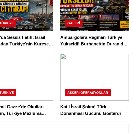
 TÜRKİYE
GALERI
da Sessiz Fetih: İsrail
Ambargolara Rağmen Türkiye
dan Türkiye’nin Küresel
Yükseldi! Burhanettin Duran’dan
Çarpıcı İtiraf!
Dikkat Çeken Açıklama
 TÜRKİYE
ASKERI OPERASYONLAR
srail Gazze’de Okulları
Katil İsrail Şokta! Türk
en, Türkiye Mazluma
Donanması Gücünü Gösterdi
çıyor: 246 Filistinli Kız
 Emin Ellerde!