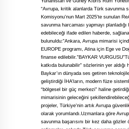
Yunanistan ve Güney Kıbrıs Rum Yönetim
“Avrupa, kritik alanlarda Türk savunma s
Komisyonu’nun Mart 2025’te sunulan ReA
savunma harcaması yapmayı planladığı hatı
edebileceği ifade edilen haberde, sağlana
bulunuldu:”Ankara, Avrupa mimarisi için
EUROPE programı, Atina için Ege ve Doğu 
finanse edilebilir.”BAYKAR VURGUSU”Türki
katkıda bulunabilir” sözlerinin yer aldığı
Baykar’ın dünyada ses getiren teknolojil
geliştirdiği İHA’ların, modern füze siste
“bölgesel bir güç merkezi” haline getirdi
mimarisinin geleceğini şekillendirebileceği
projeler, Türkiye’nin artık Avrupa güvenl
olarak yorumlandı.Uzmanlara göre Avrupa’
savunma başarısını bir kez daha gözler ö