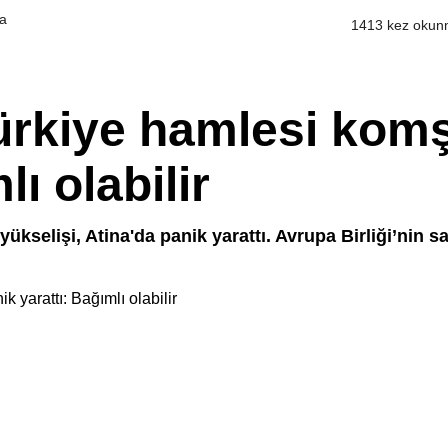
a
1413 kez okun
ürkiye hamlesi kom
lı olabilir
ükselişi, Atina'da panik yarattı. Avrupa Birliği’nin 