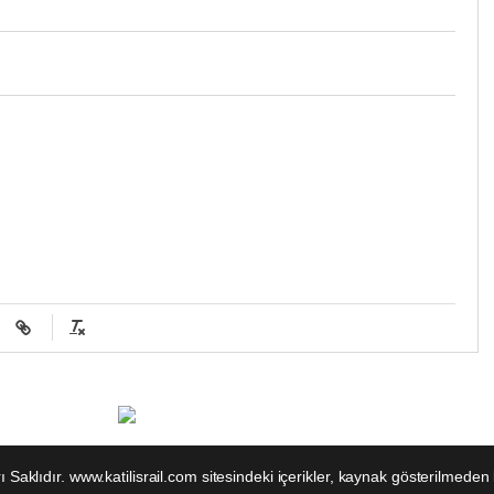
rı Saklıdır. www.katilisrail.com sitesindeki içerikler, kaynak gösterilm