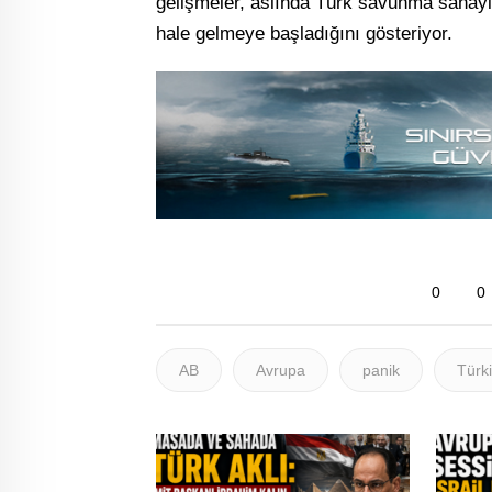
gelişmeler, aslında Türk savunma sanayis
hale gelmeye başladığını gösteriyor.
0
0
AB
Avrupa
panik
Türk