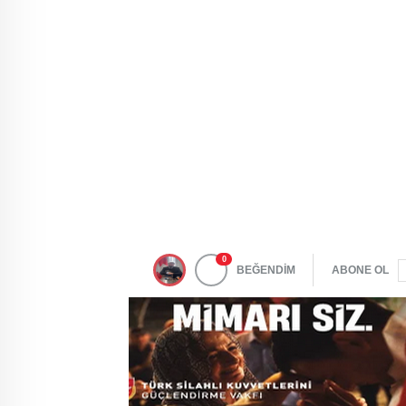
0
BEĞENDİM
ABONE OL