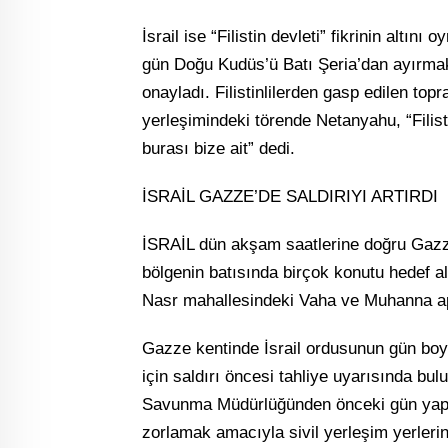
İsrail ise “Filistin devleti” fikrinin alt
gün Doğu Kudüs’ü Batı Şeria’dan ayırmak 
onayladı. Filistinlilerden gasp edilen to
yerleşimindeki törende Netanyahu, “Filis
burası bize ait” dedi.
İSRAİL GAZZE’DE SALDIRIYI ARTIRDI
İSRAİL dün akşam saatlerine doğru Gazze 
bölgenin batısında birçok konutu hedef al
Nasr mahallesindeki Vaha ve Muhanna apa
Gazze kentinde İsrail ordusunun gün boyu 
için saldırı öncesi tahliye uyarısında bul
Savunma Müdürlüğünden önceki gün yapılan
zorlamak amacıyla sivil yerleşim yerlerini 