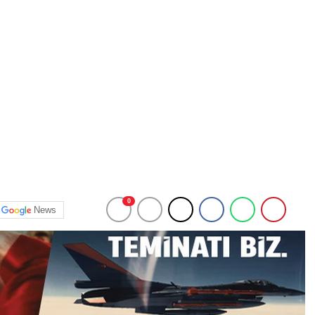
0
News