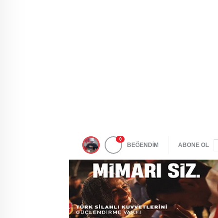
0
BEĞENDİM
ABONE OL