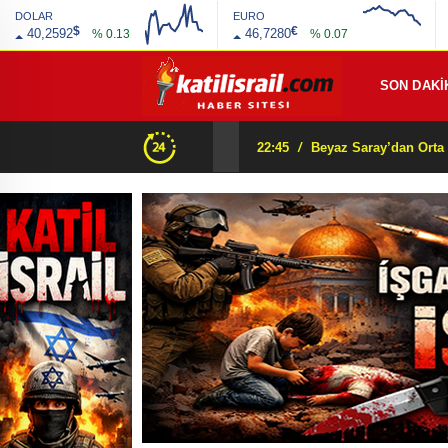
DOLAR
EURO
$
€
40,2592
46,7280
% 0.13
% 0.07
SON DAKİ
22:45
/