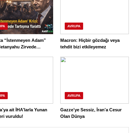
UPA
AVRUPA
ta “İstenmeyen Adam”
Macron: Hiçbir gözdağı veya
Netanyahu Zirvede
tehdit bizi etkileyemez
a Yarattı
UPA
AVRUPA
’ya ait İHA’larla Yunan
Gazze’ye Sessiz, İran’a Cesur
eri vuruldu!
Olan Dünya