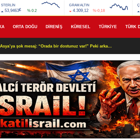
STERLİN
GRAM ALTIN
Ç
£
53,9463
4.309,12
% 0.2
%-0,18
KA
ORTA DOĞU
DİRENİŞ
KÜRESEL
TÜRKİYE
TÜRK 
Beyaz Saray’dan Orta Asya’ya şok mesaj: “Orada bir dostunuz var!” Peki arkasında ne var?