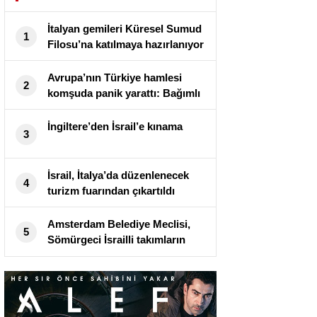
İtalyan gemileri Küresel Sumud
1
Filosu’na katılmaya hazırlanıyor
Avrupa’nın Türkiye hamlesi
2
komşuda panik yarattı: Bağımlı
olabilir
İngiltere’den İsrail’e kınama
3
İsrail, İtalya’da düzenlenecek
4
turizm fuarından çıkartıldı
Amsterdam Belediye Meclisi,
5
Sömürgeci İsrailli takımların
şehirde istenmediğini belirten
kararı kabul etti.