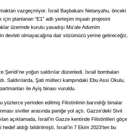
ını oymaktan vazgeçmiyor. İsrail Başbakanı Netanyahu, önceki
için planlanan “E1” adlı yerleşim inşaatı projesini
praklar üzerinde kurulu yasadışı Ma’ale Adumim
tin devleti olmayacağına dair sözümüzü yerine getireceğiz,
Şeridi’ne yoğun saldırılar düzenledi. İsrail bombaları
dı. Saldırılarda, Şati mülteci kampındaki Ebu Assi Okulu,
rtmanları ile Ayiş binası vuruldu.
yüzlerce yerinden edilmiş Filistinlinin barındığı binalar
unması siviller arasında paniğe yol açtı. Gazze’deki Sivil
 açıklamada, İsrail’in Gazze kentinde Filistinlileri göçe
hedef aldığı bildirilmişti. İsrail’in 7 Ekim 2023’ten bu