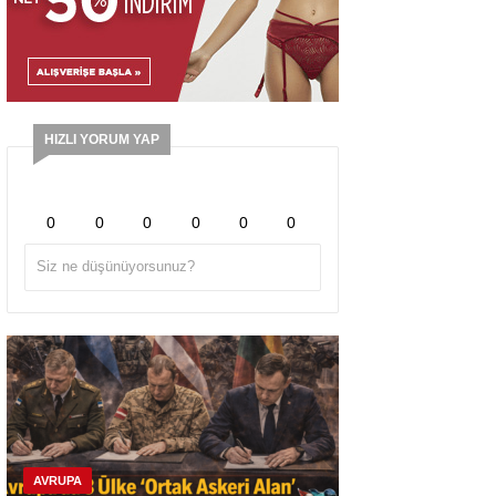
HIZLI YORUM YAP
0
0
0
0
0
0
AVRUPA