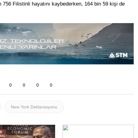
 756 Filistinli hayatını kaybederken, 164 bin 59 kişi de
0
0
0
0
New York Deklarasyonu