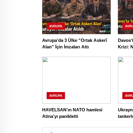
AVRUPA
AVR
Avrupa’da 3 Ülke “Ortak Askerî
Davos’
Alan” İçin İmzaları Attı
Krizi: 
Tartışm
AVRUPA
AVR
HAVELSAN’ın NATO hamlesi
Ukrayna
Atina’yı panikletti
tankerl