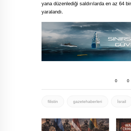
yana düzenlediği saldırılarda en az 64 bin
yaralandı.
0
0
filistin
gazetehaberleri
İsrail