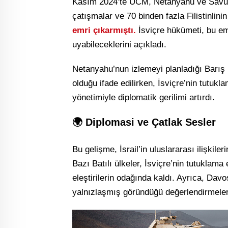
Kasım 2024’te UCM, Netanyahu ve Savunm
çatışmalar ve 70 binden fazla Filistinlini
emri çıkarmıştı.
İsviçre hükümeti, bu em
uyabileceklerini açıkladı.
Netanyahu’nun izlemeyi planladığı Barış K
olduğu ifade edilirken, İsviçre’nin tutukl
yönetimiyle diplomatik gerilimi artırdı.
🌍 Diplomasi ve Çatlak Sesler
Bu gelişme, İsrail’in uluslararası ilişkil
Bazı Batılı ülkeler, İsviçre’nin tutuklama 
eleştirilerin odağında kaldı. Ayrıca, Dav
yalnızlaşmış göründüğü değerlendirmeleri