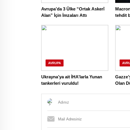
Avrupa’da 3 Ülke “Ortak Askerî
Macron
Alan” İçin İmzaları Attı
tehdit 
AVRUPA
AVR
Ukrayna’ya ait İHA’larla Yunan
Gazze’y
tankerleri vuruldu!
Olan D