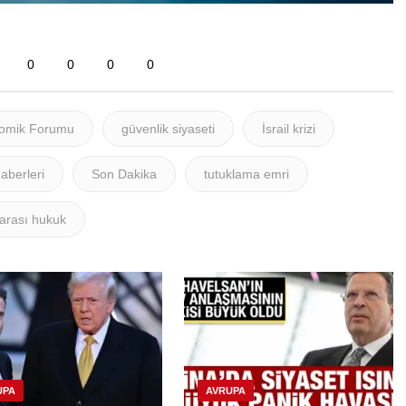
0
0
0
0
omik Forumu
güvenlik siyaseti
İsrail krizi
aberleri
Son Dakika
tutuklama emri
rarası hukuk
UPA
AVRUPA