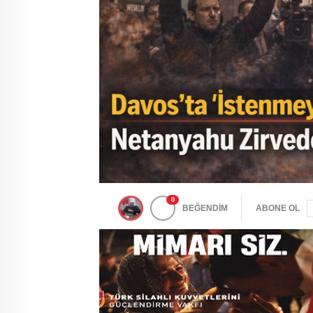
0
BEĞENDİM
ABONE OL