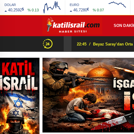
DOLAR
EURO
$
€
40,2592
46,7280
% 0.13
% 0.07
SON DAKİ
Beyaz Saray’dan Orta Asya’ya şok mesaj: “Orada bir dostunuz var!” Peki arkasında ne var?
22:10
/