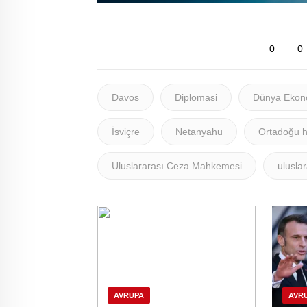
0
0
Davos
Diplomasi
Dünya Ekon
İsviçre
Netanyahu
Ortadoğu h
Uluslararası Ceza Mahkemesi
ulusla
AVRUPA
AVR