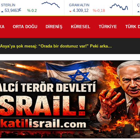
STERLİN
GRAM ALTIN
Ç
£
53,9463
4.309,12
% 0.2
%-0,18
KA
ORTA DOĞU
DİRENİŞ
KÜRESEL
TÜRKİYE
TÜRK 
Yüksek Yargıda Kardeşlik Köprüsü: AYM Başkanı Kadir Özkaya, Türkmenistan Heyetini Kabul Ettti!