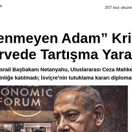
a
207 kez okun
tenmeyen Adam” Kri
vede Tartışma Yarat
İsrail Başbakanı Netanyahu, Uluslararası Ceza Mahk
iğe katılmadı; İsviçre’nin tutuklama kararı diplomat