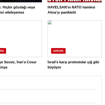
: Hiçbir gözdağı veya
HAVELSAN’ın NATO hamlesi
bizi etkileyemez
Atina’yı panikletti
UPA
AVRUPA
e Sessiz, İran’a Cesur
İsrail’e karşı protestolar çığ gibi
ünya
büyüyor