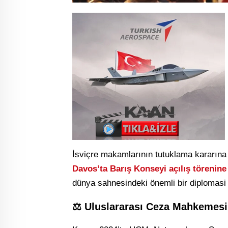
İsviçre makamlarının tutuklama kararına 
Davos’ta Barış Konseyi açılış törenine
dünya sahnesindeki önemli bir diplomasi
⚖️ Uluslararası Ceza Mahkemesi