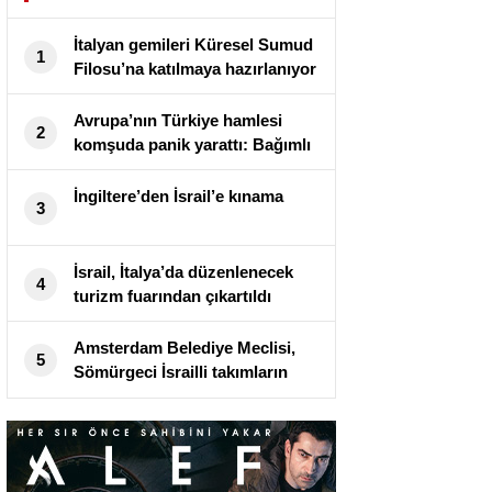
İtalyan gemileri Küresel Sumud
1
Filosu’na katılmaya hazırlanıyor
Avrupa’nın Türkiye hamlesi
2
komşuda panik yarattı: Bağımlı
olabilir
İngiltere’den İsrail’e kınama
3
İsrail, İtalya’da düzenlenecek
4
turizm fuarından çıkartıldı
Amsterdam Belediye Meclisi,
5
Sömürgeci İsrailli takımların
şehirde istenmediğini belirten
kararı kabul etti.