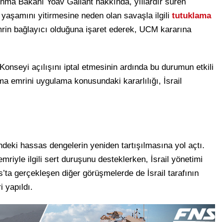
a Bakanı Yoav Gallant hakkında, yıllardır süren
n yaşamını yitirmesine neden olan savaşla ilgili
tutuklama
rin bağlayıcı olduğuna işaret ederek, UCM kararına
onseyi açılışını iptal etmesinin ardında bu durumun etkili
ama emrini uygulama konusundaki kararlılığı, İsrail
erindeki hassas dengelerin yeniden tartışılmasına yol açtı.
emriyle ilgili sert duruşunu desteklerken, İsrail yönetimi
os’ta gerçekleşen diğer görüşmelerde de İsrail tarafının
 yapıldı.