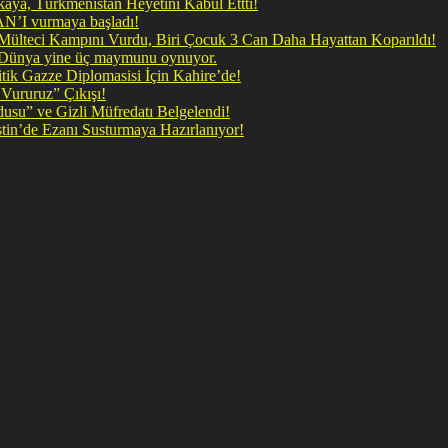
ya, Türkmenistan Heyetini Kabul Ettti!
 doğrudan İRAN’I vurmaya başladı!
il Mülteci Kampını Vurdu, Biri Çocuk 3 Can Daha Hayattan Koparıldı!
, Dünya yine üç maymunu oynuyor.
ik Gazze Diplomasisi İçin Kahire’de!
Vururuz” Çıkışı!
rdusu” ve Gizli Müfredatı Belgelendi!
şan Kirli Plan: Firavunun torunları İşgalci İsrail Filistin’de Ezanı Susturmaya Hazırlanıyor!