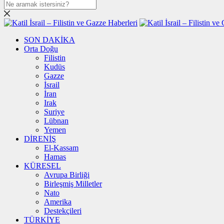
SON DAKİKA
Orta Doğu
Filistin
Kudüs
Gazze
İsrail
İran
Irak
Suriye
Lübnan
Yemen
DİRENİŞ
El-Kassam
Hamas
KÜRESEL
Avrupa Birliği
Birleşmiş Milletler
Nato
Amerika
Destekçileri
TÜRKİYE