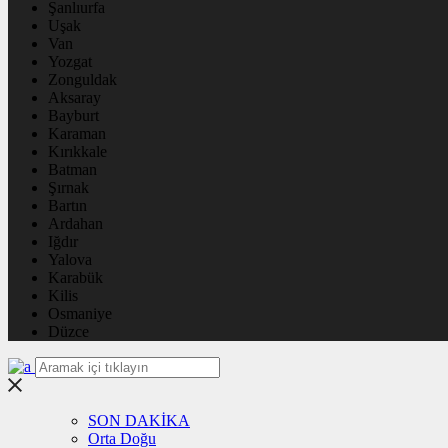
Şanlıurfa
Uşak
Van
Yozgat
Zonguldak
Aksaray
Bayburt
Karaman
Kırıkkale
Batman
Şırnak
Bartın
Ardahan
Iğdır
Yalova
Karabük
Kilis
Osmaniye
Düzce
SON DAKİKA
Orta Doğu