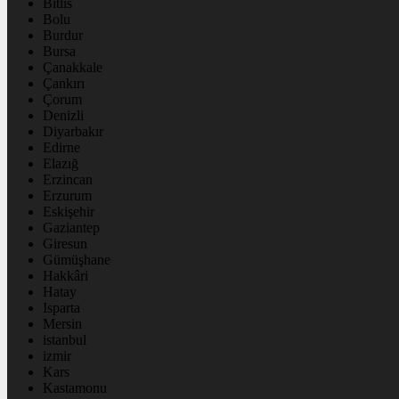
Bitlis
Bolu
Burdur
Bursa
Çanakkale
Çankırı
Çorum
Denizli
Diyarbakır
Edirne
Elazığ
Erzincan
Erzurum
Eskişehir
Gaziantep
Giresun
Gümüşhane
Hakkâri
Hatay
Isparta
Mersin
istanbul
izmir
Kars
Kastamonu