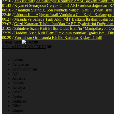
22:10
/
Yüksek Yargıda Kardeşlik Köprüsü: AYM Başkanı Kadir Özka
01:43
/
Kıyamet Senaryosu Gerçek Oldu! ABD ordusu
00:10
/
İnsanlığın Sığındığı Son Noktada Vahşet: Katil Siyonist İsra
22:46
/
Lübnan Kan Ağlıyor: İsrail Vurdukça Can Kaybı Katlanıyor
00:27
/
Masada ve Sahada Türk Aklı: MİT Başkanı İbrahim Kalın Krit
23:02
/
Gözü Karartan Tehdit: İran’dan “ABD Eyaletlerini Doğrudan 
21:05
/
Zihinlere Sızan Kirli El İfşa Oldu: İsrail’in “Manipülasyon O
22:39
/
Haddini A
00:29
/
Yunanistan Ordusunda Bir İlk: Kadınlar Kışlaya Girdi!
Sabah
Vakti
02:00
Ankara
HAFİF YAĞMUR
30°
Adana
Adıyaman
Afyonkarahisar
Ağrı
Amasya
Ankara
Antalya
Artvin
Aydın
Balıkesir
Bilecik
Bingöl