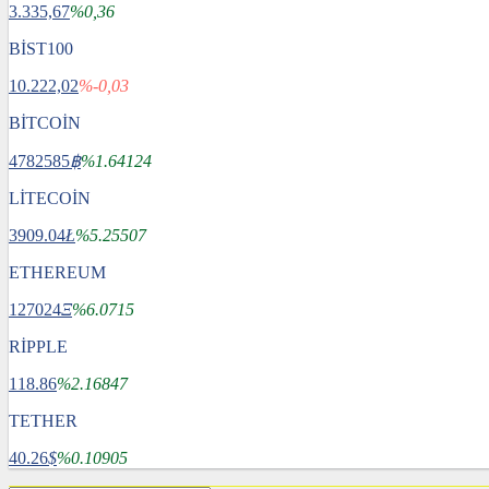
3.335,67
%0,36
BİST100
10.222,02
%-0,03
BİTCOİN
4782585
฿
%1.64124
LİTECOİN
3909.04
Ł
%5.25507
ETHEREUM
127024
Ξ
%6.0715
RİPPLE
118.86
%2.16847
TETHER
40.26
$
%0.10905