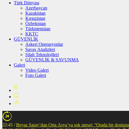
Türk Dünyası
Azerbaycan
Kazakistan
Kırgızistan
Özbekistan
Türkmenistan
KKTC
GÜVENLİK
Askeri Operasyonlar
Savaş Analizleri
Silah Teknolojileri
GÜVENLİK & SAVUNMA
Galeri
Video Galeri
Foto Galeri
22:45
/
Beyaz Saray’dan Orta Asya’ya şok mesaj: “Orada bir dostunuz