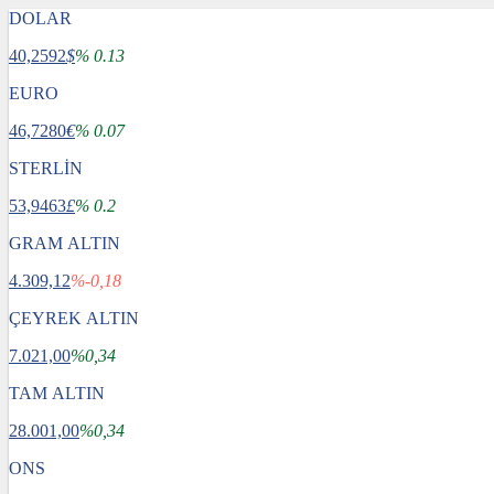
DOLAR
40,2592
$
% 0.13
EURO
46,7280
€
% 0.07
STERLİN
53,9463
£
% 0.2
GRAM ALTIN
4.309,12
%-0,18
ÇEYREK ALTIN
7.021,00
%0,34
TAM ALTIN
28.001,00
%0,34
ONS