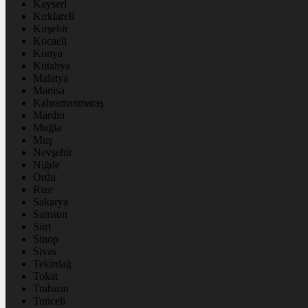
Kayseri
Kırklareli
Kırşehir
Kocaeli
Konya
Kütahya
Malatya
Manisa
Kahramanmaraş
Mardin
Muğla
Muş
Nevşehir
Niğde
Ordu
Rize
Sakarya
Samsun
Siirt
Sinop
Sivas
Tekirdağ
Tokat
Trabzon
Tunceli