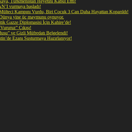
ya, Türkmenistan Heyetini Kabul Ettti!
 doğrudan İRAN’I vurmaya başladı!
il Mülteci Kampını Vurdu, Biri Çocuk 3 Can Daha Hayattan Koparıldı!
, Dünya yine üç maymunu oynuyor.
ik Gazze Diplomasisi İçin Kahire’de!
Vururuz” Çıkışı!
rdusu” ve Gizli Müfredatı Belgelendi!
şan Kirli Plan: Firavunun torunları İşgalci İsrail Filistin’de Ezanı Susturmaya Hazırlanıyor!