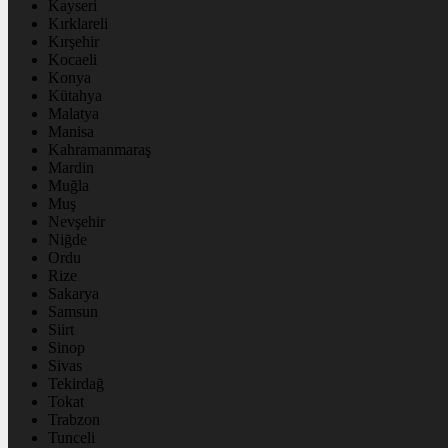
Kayseri
Kırklareli
Kırşehir
Kocaeli
Konya
Kütahya
Malatya
Manisa
Kahramanmaraş
Mardin
Muğla
Muş
Nevşehir
Niğde
Ordu
Rize
Sakarya
Samsun
Siirt
Sinop
Sivas
Tekirdağ
Tokat
Trabzon
Tunceli