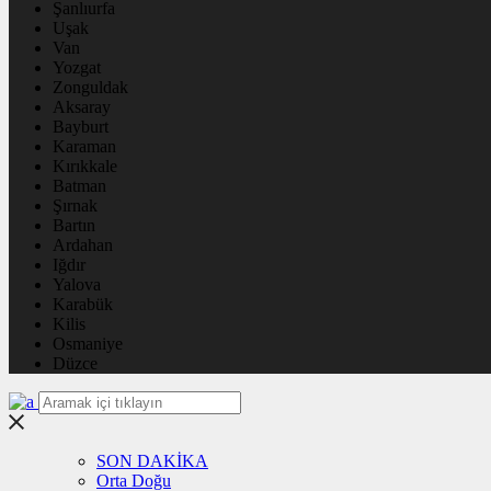
Şanlıurfa
Uşak
Van
Yozgat
Zonguldak
Aksaray
Bayburt
Karaman
Kırıkkale
Batman
Şırnak
Bartın
Ardahan
Iğdır
Yalova
Karabük
Kilis
Osmaniye
Düzce
SON DAKİKA
Orta Doğu