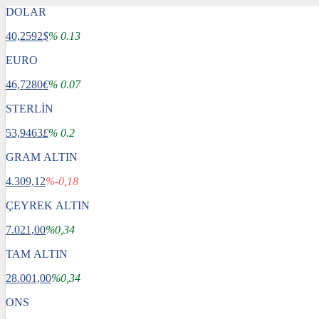
DOLAR
40,2592
$
% 0.13
EURO
46,7280
€
% 0.07
STERLİN
53,9463
£
% 0.2
GRAM ALTIN
4.309,12
%-0,18
ÇEYREK ALTIN
7.021,00
%0,34
TAM ALTIN
28.001,00
%0,34
ONS