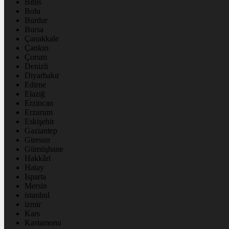
Bitlis
Bolu
Burdur
Bursa
Çanakkale
Çankırı
Çorum
Denizli
Diyarbakır
Edirne
Elazığ
Erzincan
Erzurum
Eskişehir
Gaziantep
Giresun
Gümüşhane
Hakkâri
Hatay
Isparta
Mersin
istanbul
izmir
Kars
Kastamonu