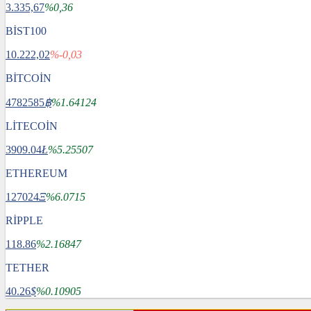
3.335,67
%0,36
BİST100
10.222,02
%-0,03
BİTCOİN
4782585
฿
%1.64124
LİTECOİN
3909.04
Ł
%5.25507
ETHEREUM
127024
Ξ
%6.0715
RİPPLE
118.86
%2.16847
TETHER
40.26
$
%0.10905