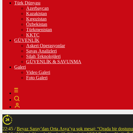
Türk Dünyası
Azerbaycan
Kazakistan
Kırgızistan
Özbekistan
Türkmenistan
KKTC
GÜVENLİK
Askeri Operasyonlar
Savaş Analizleri
Silah Teknolojileri
GÜVENLİK & SAVUNMA
Galeri
Video Galeri
Foto Galeri
22:45
/
Beyaz Saray’dan Orta Asya’ya şok mesaj: “Orada bir dostunuz