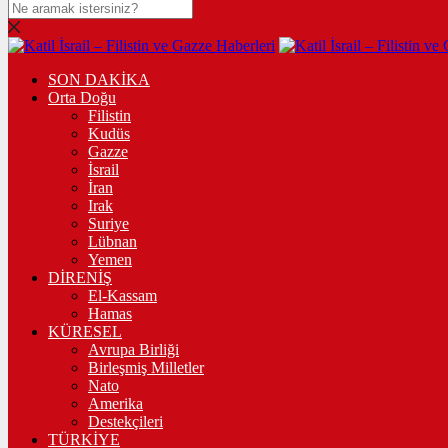
SON DAKİKA
Orta Doğu
Filistin
Kudüs
Gazze
İsrail
İran
Irak
Suriye
Lübnan
Yemen
DİRENİŞ
El-Kassam
Hamas
KÜRESEL
Avrupa Birliği
Birleşmiş Milletler
Nato
Amerika
Destekçileri
TÜRKİYE