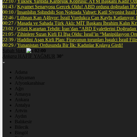
22:10
/
Yüksek Yargıda Kardeşlik Köprüsü: AYM Başkanı Kadir Özka
01:43
/
Kıyamet Senaryosu Gerçek Oldu! ABD ordusu
00:10
/
İnsanlığın Sığındığı Son Noktada Vahşet: Katil Siyonist İsra
22:46
/
Lübnan Kan Ağlıyor: İsrail Vurdukça Can Kaybı Katlanıyor
00:27
/
Masada ve Sahada Türk Aklı: MİT Başkanı İbrahim Kalın Krit
23:02
/
Gözü Karartan Tehdit: İran’dan “ABD Eyaletlerini Doğrudan 
21:05
/
Zihinlere Sızan Kirli El İfşa Oldu: İsrail’in “Manipülasyon O
22:39
/
Haddini A
00:29
/
Yunanistan Ordusunda Bir İlk: Kadınlar Kışlaya Girdi!
Sabah
Vakti
02:00
Ankara
HAFİF YAĞMUR
30°
Adana
Adıyaman
Afyonkarahisar
Ağrı
Amasya
Ankara
Antalya
Artvin
Aydın
Balıkesir
Bilecik
Bingöl