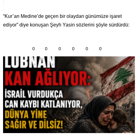
“Kur’an Medine’de geçen bir olaydan günümüze işaret
ediyor” diye konuşan Şeyh Yasin sözlerini şöyle sürdürdü:
0
0
0
0
0
0