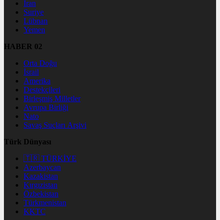
İran
Suriye
Lübnan
Yemen
HABER 02
Orta Doğu
İsrail
Amerika
Destekçileri
Birleşmiş Milletler
Avrupa Birliği
Nato
Savaş Suçları Arşivi
Türk Dünyası
🇹🇷 TÜRKİYE
Azerbaycan
Kazakistan
Kırgızistan
Özbekistan
Türkmenistan
KKTC