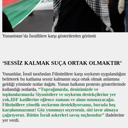
Yunanistan’da İsraillilere karşı gösterilerden görüntü
‘SESSİZ KALMAK SUÇA ORTAK OLMAKTIR’
Yunanlılar, İsrail tarafından Filistinlilere karşı soykırım uygulandığını
belirterek bu katliama sessiz kalmanın suça ortak olmak anlamına
geldiği yönünde notlar dağıttı. Yunan halkının protesto gösterilerinde
kullandığı notlarda,
“Toprağımızda, denizimizde ve
toplumlarımızda Siyonistlere ve soykırım destekçilerine yer
yok,IDF katillerine eğlence zamanı ve alanı sunmayacağız.
Filistinlilere yönelik soykırımı destekliyorsanız, burada hoş
karşılanmazsınız! Göz yummayı seçerseniz, sizi tavır almaya
çağırıyoruz. Bütün İsrail askerleri savaş suçlusudur”
ifadelerine
yer verdi.