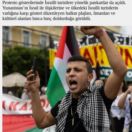
Protesto gösterilerinde İsrailli turistlere yönelik pankartlar da açıldı.
Yunanistan’ın İsrail ile ilişkilerine ve ülkedeki İsrailli turistlerin
varlığına karşı gösteri düzenleyen halkın plajları, limanları ve
kültürel alanları hınca hınç doldurduğu görüldü.