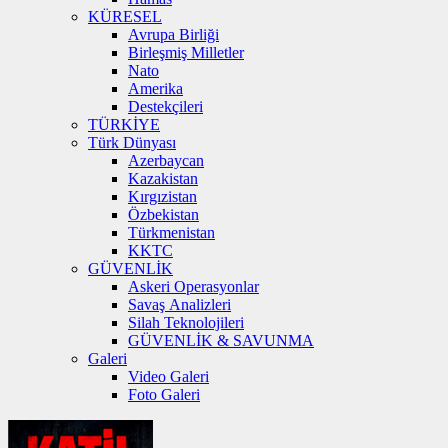
KÜRESEL
Avrupa Birliği
Birleşmiş Milletler
Nato
Amerika
Destekçileri
TÜRKİYE
Türk Dünyası
Azerbaycan
Kazakistan
Kırgızistan
Özbekistan
Türkmenistan
KKTC
GÜVENLİK
Askeri Operasyonlar
Savaş Analizleri
Silah Teknolojileri
GÜVENLİK & SAVUNMA
Galeri
Video Galeri
Foto Galeri