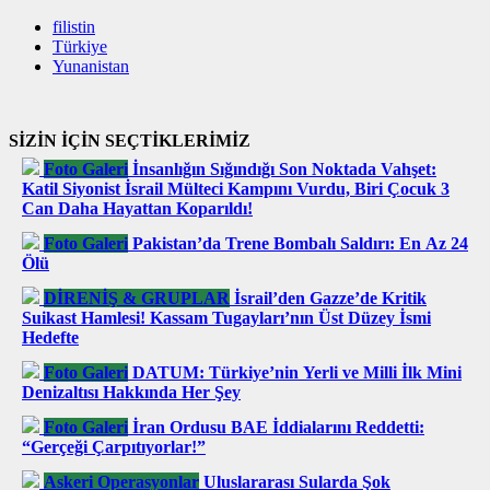
filistin
Türkiye
Yunanistan
SİZİN İÇİN SEÇTİKLERİMİZ
Foto Galeri
İnsanlığın Sığındığı Son Noktada Vahşet:
Katil Siyonist İsrail Mülteci Kampını Vurdu, Biri Çocuk 3
Can Daha Hayattan Koparıldı!
Foto Galeri
Pakistan’da Trene Bombalı Saldırı: En Az 24
Ölü
DİRENİŞ & GRUPLAR
İsrail’den Gazze’de Kritik
Suikast Hamlesi! Kassam Tugayları’nın Üst Düzey İsmi
Hedefte
Foto Galeri
DATUM: Türkiye’nin Yerli ve Milli İlk Mini
Denizaltısı Hakkında Her Şey
Foto Galeri
İran Ordusu BAE İddialarını Reddetti:
“Gerçeği Çarpıtıyorlar!”
Askeri Operasyonlar
Uluslararası Sularda Şok