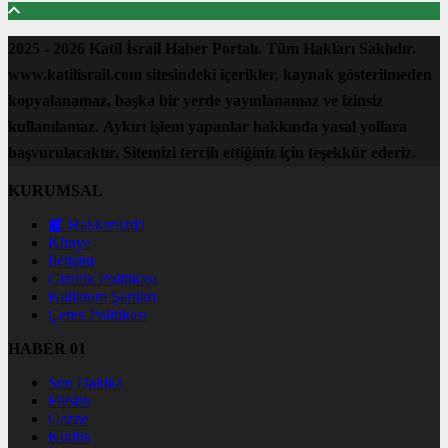
2025 - 2026 Katil İsrail Haber Portalı. Tüm Hakları Saklıdır.
www.katilisrail.com sitesindeki içerikler, kaynak gösterilmeden
kopyalanamaz, başka bir yerde yayınlanamaz ve izinsiz
kullanılamaz. Aykırı işlem yapanlar hakkında yasal yollara
başvurulacaktır. Sitemizi tercih ettiğiniz için teşekkür ederiz.
KURUMSAL
📰 Hakkımızda
Künye
İletişim
Gizlilik Politikası
Kullanım Şartları
Çerez Politikası
HABER 01
Son Dakika
Filistin
Gazze
Kudüs