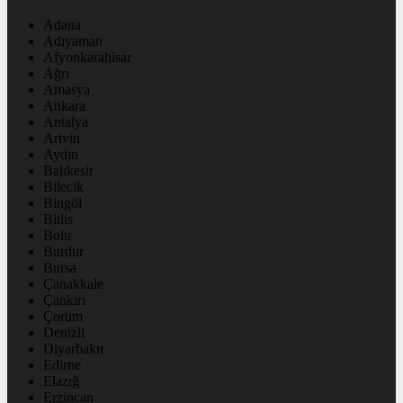
Adana
Adıyaman
Afyonkarahisar
Ağrı
Amasya
Ankara
Antalya
Artvin
Aydın
Balıkesir
Bilecik
Bingöl
Bitlis
Bolu
Burdur
Bursa
Çanakkale
Çankırı
Çorum
Denizli
Diyarbakır
Edirne
Elazığ
Erzincan