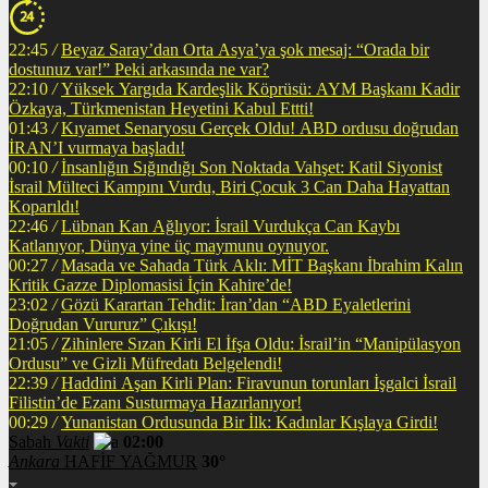
22:45
/
Beyaz Saray’dan Orta Asya’ya şok mesaj: “Orada bir
dostunuz var!” Peki arkasında ne var?
22:10
/
Yüksek Yargıda Kardeşlik Köprüsü: AYM Başkanı Kadir
Özkaya, Türkmenistan Heyetini Kabul Ettti!
01:43
/
Kıyamet Senaryosu Gerçek Oldu! ABD ordusu doğrudan
İRAN’I vurmaya başladı!
00:10
/
İnsanlığın Sığındığı Son Noktada Vahşet: Katil Siyonist
İsrail Mülteci Kampını Vurdu, Biri Çocuk 3 Can Daha Hayattan
Koparıldı!
22:46
/
Lübnan Kan Ağlıyor: İsrail Vurdukça Can Kaybı
Katlanıyor, Dünya yine üç maymunu oynuyor.
00:27
/
Masada ve Sahada Türk Aklı: MİT Başkanı İbrahim Kalın
Kritik Gazze Diplomasisi İçin Kahire’de!
23:02
/
Gözü Karartan Tehdit: İran’dan “ABD Eyaletlerini
Doğrudan Vururuz” Çıkışı!
21:05
/
Zihinlere Sızan Kirli El İfşa Oldu: İsrail’in “Manipülasyon
Ordusu” ve Gizli Müfredatı Belgelendi!
22:39
/
Haddini Aşan Kirli Plan: Firavunun torunları İşgalci İsrail
Filistin’de Ezanı Susturmaya Hazırlanıyor!
00:29
/
Yunanistan Ordusunda Bir İlk: Kadınlar Kışlaya Girdi!
Sabah
Vakti
02:00
Ankara
HAFİF YAĞMUR
30°