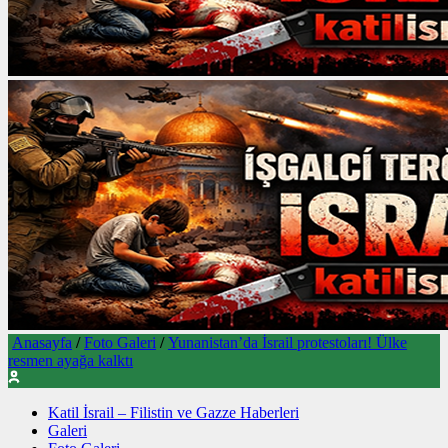
Anasayfa
/
Foto Galeri
/
Yunanistan’da İsrail protestoları! Ülke
resmen ayağa kalktı
Katil İsrail – Filistin ve Gazze Haberleri
Galeri