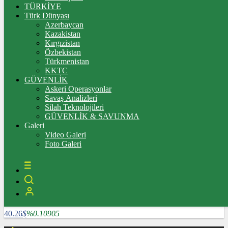
3.335,67
%0,36
TÜRKİYE
Türk Dünyası
BİST100
Azerbaycan
Kazakistan
10.222,02
%-0,03
Kırgızistan
Özbekistan
BİTCOİN
Türkmenistan
KKTC
4782585
฿
%1.64124
GÜVENLİK
Askeri Operasyonlar
LİTECOİN
Savaş Analizleri
Silah Teknolojileri
3909.04
Ł
%5.25507
GÜVENLİK & SAVUNMA
Galeri
ETHEREUM
Video Galeri
Foto Galeri
127024
Ξ
%6.0715
RİPPLE
118.86
%2.16847
TETHER
40.26
$
%0.10905