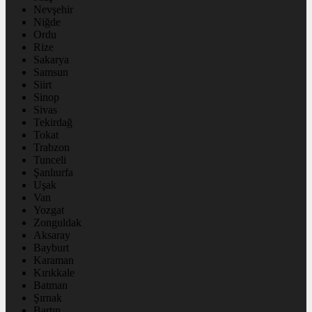
Nevşehir
Niğde
Ordu
Rize
Sakarya
Samsun
Siirt
Sinop
Sivas
Tekirdağ
Tokat
Trabzon
Tunceli
Şanlıurfa
Uşak
Van
Yozgat
Zonguldak
Aksaray
Bayburt
Karaman
Kırıkkale
Batman
Şırnak
Bartın