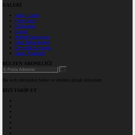
GALERİ
Video Galeri
Foto Galeri
El-Kassam
Hamas
Askeri Operasyon
Silah Teknolojileri
Güvenlik-Savunma
Savaş Analizleri
BÜLTEN ABONELİĞİ
+
Bu web sitesinden haber ve ebülten almak istiyorum
BİZİ TAKİP ET