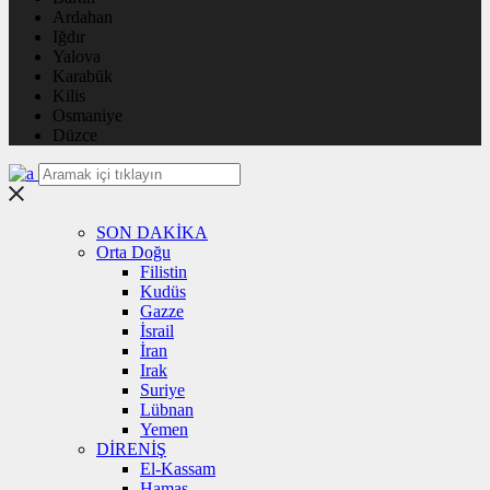
Ardahan
Iğdır
Yalova
Karabük
Kilis
Osmaniye
Düzce
SON DAKİKA
Orta Doğu
Filistin
Kudüs
Gazze
İsrail
İran
Irak
Suriye
Lübnan
Yemen
DİRENİŞ
El-Kassam
Hamas