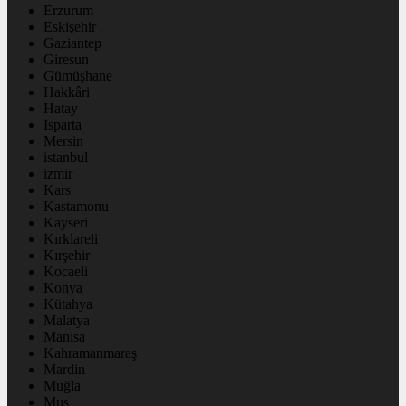
Erzurum
Eskişehir
Gaziantep
Giresun
Gümüşhane
Hakkâri
Hatay
Isparta
Mersin
istanbul
izmir
Kars
Kastamonu
Kayseri
Kırklareli
Kırşehir
Kocaeli
Konya
Kütahya
Malatya
Manisa
Kahramanmaraş
Mardin
Muğla
Muş