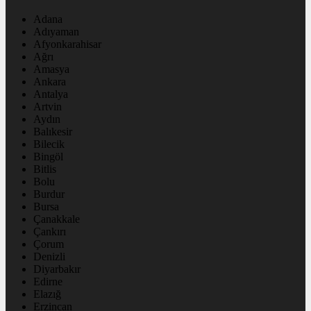
Adana
Adıyaman
Afyonkarahisar
Ağrı
Amasya
Ankara
Antalya
Artvin
Aydın
Balıkesir
Bilecik
Bingöl
Bitlis
Bolu
Burdur
Bursa
Çanakkale
Çankırı
Çorum
Denizli
Diyarbakır
Edirne
Elazığ
Erzincan