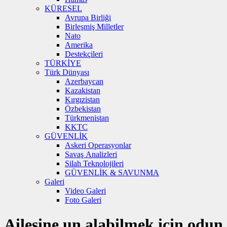
KÜRESEL
Avrupa Birliği
Birleşmiş Milletler
Nato
Amerika
Destekçileri
TÜRKİYE
Türk Dünyası
Azerbaycan
Kazakistan
Kırgızistan
Özbekistan
Türkmenistan
KKTC
GÜVENLİK
Askeri Operasyonlar
Savaş Analizleri
Silah Teknolojileri
GÜVENLİK & SAVUNMA
Galeri
Video Galeri
Foto Galeri
Ailesine un alabilmek için odun