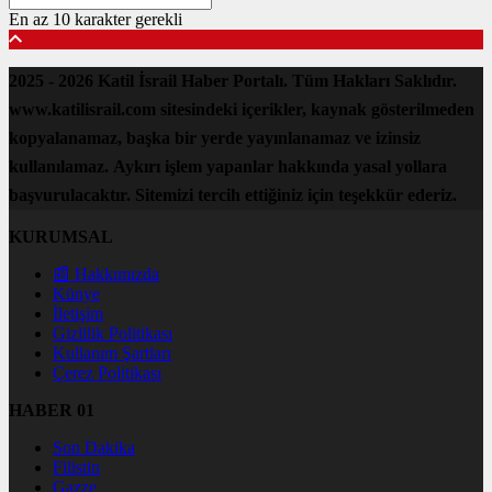
En az 10 karakter gerekli
2025 - 2026 Katil İsrail Haber Portalı. Tüm Hakları Saklıdır.
www.katilisrail.com sitesindeki içerikler, kaynak gösterilmeden
kopyalanamaz, başka bir yerde yayınlanamaz ve izinsiz
kullanılamaz. Aykırı işlem yapanlar hakkında yasal yollara
başvurulacaktır. Sitemizi tercih ettiğiniz için teşekkür ederiz.
KURUMSAL
📰 Hakkımızda
Künye
İletişim
Gizlilik Politikası
Kullanım Şartları
Çerez Politikası
HABER 01
Son Dakika
Filistin
Gazze