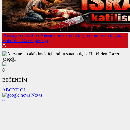
Anasayfa
/
Filistin
/
Ailesine un alabilmek için odun satan küçük
Halid’den Gazze gerçeği
0
BEĞENDİM
ABONE OL
News
0