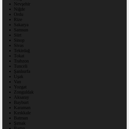
Nevşehir
Niğde
Ordu
Rize
Sakarya
Samsun
Siirt
Sinop
Sivas
Tekirdağ
Tokat
Trabzon
Tunceli
Şanlıurfa
Uşak
Van
Yozgat
Zonguldak
Aksaray
Bayburt
Karaman
Kırıkkale
Batman
Şırnak
Bartın