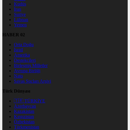
Kudüs
İran
Suriye
Lübnan
Yemen
HABER 02
Orta Doğu
İsrail
Amerika
Destekçileri
Birleşmiş Milletler
Avrupa Birliği
Nato
Savaş Suçları Arşivi
Türk Dünyası
🇹🇷 TÜRKİYE
Azerbaycan
Kazakistan
Kırgızistan
Özbekistan
Türkmenistan