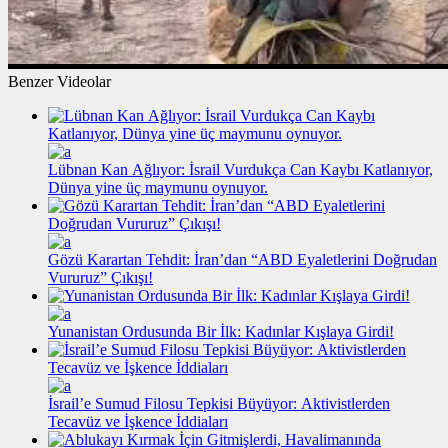
Benzer Videolar
Lübnan Kan Ağlıyor: İsrail Vurdukça Can Kaybı Katlanıyor,
Dünya yine üç maymunu oynuyor.
Gözü Karartan Tehdit: İran’dan “ABD Eyaletlerini Doğrudan
Vururuz” Çıkışı!
Yunanistan Ordusunda Bir İlk: Kadınlar Kışlaya Girdi!
İsrail’e Sumud Filosu Tepkisi Büyüyor: Aktivistlerden
Tecavüz ve İşkence İddiaları