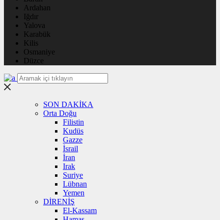
Ardahan
Iğdır
Yalova
Karabük
Kilis
Osmaniye
Düzce
SON DAKİKA
Orta Doğu
Filistin
Kudüs
Gazze
İsrail
İran
Irak
Suriye
Lübnan
Yemen
DİRENİŞ
El-Kassam
Hamas