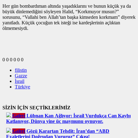
Her gün bombardıman altında yaşadıklarını ve bunun küçük ya da
büyük dinlemediğini söyleyen Halid, “Korkmuyor musun?”
sorusunu, “Vallahi ben Allah’tan başka kimseden korkmam” diyerek
yanıtladı. Küçük çocuğun tek isteği ise kardeşlerinin açlıktan
ölmemesiydi.
0
0
0
0
0
0
filistin
Gazze
İsrail
Türkiye
SİZİN İÇİN SEÇTİKLERİMİZ
Galeri
Lübnan Kan Ağlıyor: İsrail Vurdukça Can Kaybı
Katlanıyor, Dünya yine üç maymunu oynuyor.
Galeri
Gözü Karartan Tehdit: İran’dan “ABD
Eyaletlerini Doğrudan Vururuz” Çıkışı!