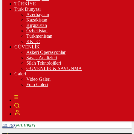
3.335,67
%0,36
TÜRKİYE
Türk Dünyası
BİST100
Azerbaycan
Kazakistan
10.222,02
%-0,03
Kırgızistan
Özbekistan
BİTCOİN
Türkmenistan
KKTC
4782585
฿
%1.64124
GÜVENLİK
Askeri Operasyonlar
LİTECOİN
Savaş Analizleri
Silah Teknolojileri
3909.04
Ł
%5.25507
GÜVENLİK & SAVUNMA
Galeri
ETHEREUM
Video Galeri
Foto Galeri
127024
Ξ
%6.0715
RİPPLE
118.86
%2.16847
TETHER
40.26
$
%0.10905