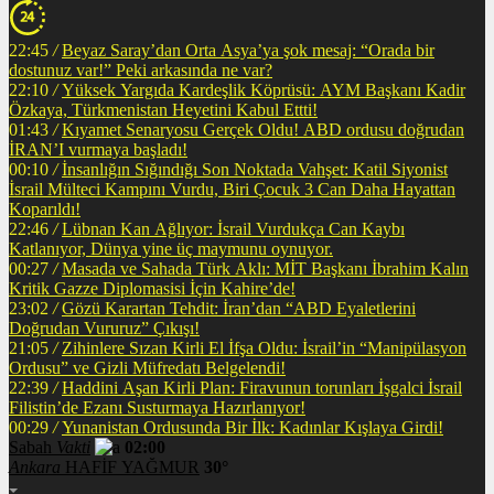
22:45
/
Beyaz Saray’dan Orta Asya’ya şok mesaj: “Orada bir
dostunuz var!” Peki arkasında ne var?
22:10
/
Yüksek Yargıda Kardeşlik Köprüsü: AYM Başkanı Kadir
Özkaya, Türkmenistan Heyetini Kabul Ettti!
01:43
/
Kıyamet Senaryosu Gerçek Oldu! ABD ordusu doğrudan
İRAN’I vurmaya başladı!
00:10
/
İnsanlığın Sığındığı Son Noktada Vahşet: Katil Siyonist
İsrail Mülteci Kampını Vurdu, Biri Çocuk 3 Can Daha Hayattan
Koparıldı!
22:46
/
Lübnan Kan Ağlıyor: İsrail Vurdukça Can Kaybı
Katlanıyor, Dünya yine üç maymunu oynuyor.
00:27
/
Masada ve Sahada Türk Aklı: MİT Başkanı İbrahim Kalın
Kritik Gazze Diplomasisi İçin Kahire’de!
23:02
/
Gözü Karartan Tehdit: İran’dan “ABD Eyaletlerini
Doğrudan Vururuz” Çıkışı!
21:05
/
Zihinlere Sızan Kirli El İfşa Oldu: İsrail’in “Manipülasyon
Ordusu” ve Gizli Müfredatı Belgelendi!
22:39
/
Haddini Aşan Kirli Plan: Firavunun torunları İşgalci İsrail
Filistin’de Ezanı Susturmaya Hazırlanıyor!
00:29
/
Yunanistan Ordusunda Bir İlk: Kadınlar Kışlaya Girdi!
Sabah
Vakti
02:00
Ankara
HAFİF YAĞMUR
30°