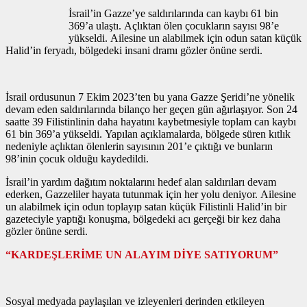
İsrail’in Gazze’ye saldırılarında can kaybı 61 bin
369’a ulaştı. Açlıktan ölen çocukların sayısı 98’e
yükseldi. Ailesine un alabilmek için odun satan küçük
Halid’in feryadı, bölgedeki insani dramı gözler önüne serdi.
İsrail ordusunun 7 Ekim 2023’ten bu yana Gazze Şeridi’ne yönelik
devam eden saldırılarında bilanço her geçen gün ağırlaşıyor. Son 24
saatte 39 Filistinlinin daha hayatını kaybetmesiyle toplam can kaybı
61 bin 369’a yükseldi. Yapılan açıklamalarda, bölgede süren kıtlık
nedeniyle açlıktan ölenlerin sayısının 201’e çıktığı ve bunların
98’inin çocuk olduğu kaydedildi.
İsrail’in yardım dağıtım noktalarını hedef alan saldırıları devam
ederken, Gazzeliler hayata tutunmak için her yolu deniyor. Ailesine
un alabilmek için odun toplayıp satan küçük Filistinli Halid’in bir
gazeteciyle yaptığı konuşma, bölgedeki acı gerçeği bir kez daha
gözler önüne serdi.
“KARDEŞLERİME UN ALAYIM DİYE SATIYORUM”
Sosyal medyada paylaşılan ve izleyenleri derinden etkileyen