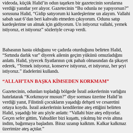
videoda, küçük Halid’in odun taşırken bir gazetecinin sorularına
verdiği yanıtlar yer alıyor. Gazetecinin “Bu odunla ne yapıyorsun?”
sorusuna Halid, “Gidip satıyorum ki kardeşlerime un alayım. Vallahi
sabah saat 6’dan beri kahvaltı etmeden çıkıyorum. Odunu satıp
kardeşlerime un almak için gidiyorum. Un istiyoruz vallahi, yemek
istiyoruz, et istiyoruz” sözleriyle cevap verdi.
Babasının hasta olduğunu ve çadırda oturduğunu belirten Halid,
“Sırtında darlık var” diyerek ailenin geçim yükünü omuzladığını
anlattı. Halid, yiyecek fiyatlarının çok pahalı olmasından da şikayet
ederek, “Yemek istiyoruz, konserve istiyoruz, et istiyoruz, her şeyi
istiyoruz.” ifadelerini kullandı.
“ALLAH’TAN BAŞKA KİMSEDEN KORKMAM”
Gazetecinin, odunları topladığı bölgede İsrail askerlerinin varlığını
hatırlatarak “Korkmuyor musun?” diye sorması üzerine Halid’in
verdiği yanıt, Filistinli çocukların yaşadığı dehşeti ve cesaretini
ortaya koydu. İsrail askerlerinin kendilerine ateş ettiğini belirten
Halid, yaşadığı bir anı şöyle anlattı: “Vallahi bize ateş ediyorlar.
Geçen sefer gittim, Yahudiler bizi kuşattı, yıkılmış bir evin altına
indim, bağırmaya başladım. Biraz uzanıp kalktım. Kalkar kalkmaz
üzerimize ateş açtılar.”