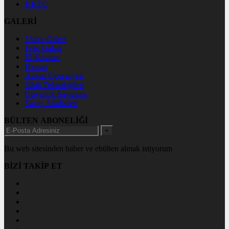
KKTC
GALERİ
Video Galeri
Foto Galeri
El-Kassam
Hamas
Askeri Operasyon
Silah Teknolojileri
Güvenlik-Savunma
Savaş Analizleri
BÜLTEN ABONELİĞİ
+
Bu web sitesinden haber ve ebülten almak istiyorum
BİZİ TAKİP ET