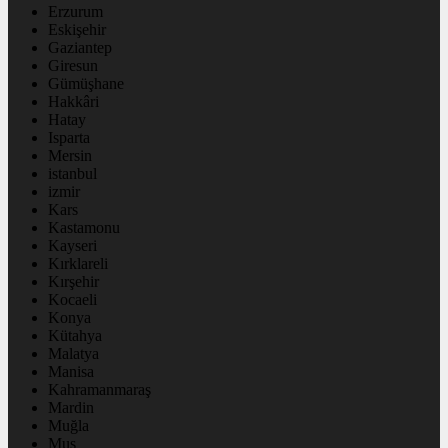
Erzurum
Eskişehir
Gaziantep
Giresun
Gümüşhane
Hakkâri
Hatay
Isparta
Mersin
istanbul
izmir
Kars
Kastamonu
Kayseri
Kırklareli
Kırşehir
Kocaeli
Konya
Kütahya
Malatya
Manisa
Kahramanmaraş
Mardin
Muğla
Muş