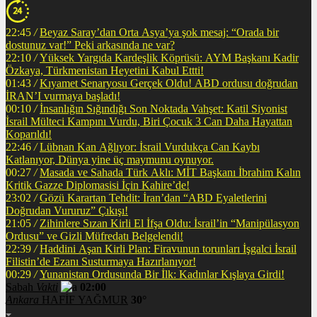
22:45
/
Beyaz Saray’dan Orta Asya’ya şok mesaj: “Orada bir
dostunuz var!” Peki arkasında ne var?
22:10
/
Yüksek Yargıda Kardeşlik Köprüsü: AYM Başkanı Kadir
Özkaya, Türkmenistan Heyetini Kabul Ettti!
01:43
/
Kıyamet Senaryosu Gerçek Oldu! ABD ordusu doğrudan
İRAN’I vurmaya başladı!
00:10
/
İnsanlığın Sığındığı Son Noktada Vahşet: Katil Siyonist
İsrail Mülteci Kampını Vurdu, Biri Çocuk 3 Can Daha Hayattan
Koparıldı!
22:46
/
Lübnan Kan Ağlıyor: İsrail Vurdukça Can Kaybı
Katlanıyor, Dünya yine üç maymunu oynuyor.
00:27
/
Masada ve Sahada Türk Aklı: MİT Başkanı İbrahim Kalın
Kritik Gazze Diplomasisi İçin Kahire’de!
23:02
/
Gözü Karartan Tehdit: İran’dan “ABD Eyaletlerini
Doğrudan Vururuz” Çıkışı!
21:05
/
Zihinlere Sızan Kirli El İfşa Oldu: İsrail’in “Manipülasyon
Ordusu” ve Gizli Müfredatı Belgelendi!
22:39
/
Haddini Aşan Kirli Plan: Firavunun torunları İşgalci İsrail
Filistin’de Ezanı Susturmaya Hazırlanıyor!
00:29
/
Yunanistan Ordusunda Bir İlk: Kadınlar Kışlaya Girdi!
Sabah
Vakti
02:00
Ankara
HAFİF YAĞMUR
30°