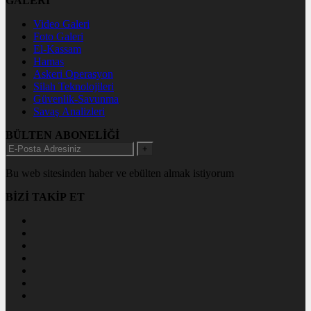
GALERİ
Video Galeri
Foto Galeri
El-Kassam
Hamas
Askeri Operasyon
Silah Teknolojileri
Güvenlik-Savunma
Savaş Analizleri
BÜLTEN ABONELİĞİ
+
Bu web sitesinden haber ve ebülten almak istiyorum
BİZİ TAKİP ET