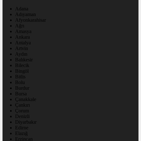
Adana
Adıyaman
Afyonkarahisar
Ağrı
Amasya
Ankara
Antalya
Artvin
Aydın
Balıkesir
Bilecik
Bingöl
Bitlis
Bolu
Burdur
Bursa
Çanakkale
Çankırı
Çorum
Denizli
Diyarbakır
Edirne
Elazığ
Erzincan