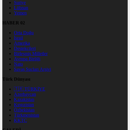
Suriye
Lübnan
Yemen
HABER 02
Orta Doğu
İsrail
Amerika
Destekçileri
Birleşmiş Milletler
Avrupa Birliği
Nato
Savaş Suçları Arşivi
Türk Dünyası
🇹🇷 TÜRKİYE
Azerbaycan
Kazakistan
Kırgızistan
Özbekistan
Türkmenistan
KKTC