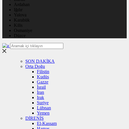
Ardahan
Iğdır
Yalova
Karabük
Kilis
Osmaniye
Düzce
SON DAKİKA
Orta Doğu
Filistin
Kudüs
Gazze
İsrail
İran
Irak
Suriye
Lübnan
Yemen
DİRENİŞ
El-Kassam
Hamas