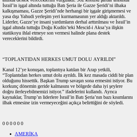
İsrail’in işgal altında tuttuğu Batı Şeria ile Gazze Şeridi’ni ilhaka
kalkışmaması, Gazze Şeridi’nde herhangi bir işgale girişmemesi ve
yasa dışı Yahudi yerleşim yeri kurmamasının yer aldığı aktarıldı.
Liderler, Gazze’ye insani yardımların derhal arttırılması ve İsrail’in
işgal altında tuttuğu Doğu Kudüs’teki Mescid-i Aksa’ya ilişkin
statükoyu ihlal etmeye son vermesi halinde plana destek
vereceklerini bildirdi.
“TOPLANTIDAN HERKES UMUT DOLU AYRILDI”
Kanal 12’ye konuşan, toplantıya katılan bir Arap yetkili,
“Toplantıdan herkes umut dolu ayrıldı. İlk kez masada ciddi bir plan
olduğunu hissettik. Başkan Trump savaşın sona ermesini istiyor. Bu
korkunç dönemin geride kalmasını ve bölgede daha iyi şeylere
doğru ilerleyebilmemizi istiyor.” ifadelerini kullandı. Ayrıca
kaynaklar, Trump’ın liderlere İsrail’in Batı Şeria’nın bazı kısımlarını
ilhak etmesine izin vermeyeceğini açıkça belirttiğini de söyledi.
0
0
0
0
0
0
AMERİKA