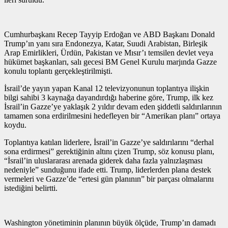
Cumhurbaşkanı Recep Tayyip Erdoğan ve ABD Başkanı Donald
Trump’ın yanı sıra Endonezya, Katar, Suudi Arabistan, Birleşik
Arap Emirlikleri, Ürdün, Pakistan ve Mısır’ı temsilen devlet veya
hükümet başkanları, salı gecesi BM Genel Kurulu marjında Gazze
konulu toplantı gerçekleştirilmişti.
İsrail’de yayın yapan Kanal 12 televizyonunun toplantıya ilişkin
bilgi sahibi 3 kaynağa dayandırdığı haberine göre, Trump, ilk kez
İsrail’in Gazze’ye yaklaşık 2 yıldır devam eden şiddetli saldırılarının
tamamen sona erdirilmesini hedefleyen bir “Amerikan planı” ortaya
koydu.
Toplantıya katılan liderlere, İsrail’in Gazze’ye saldırılarını “derhal
sona erdirmesi” gerektiğinin altını çizen Trump, söz konusu planı,
“İsrail’in uluslararası arenada giderek daha fazla yalnızlaşması
nedeniyle” sunduğunu ifade etti. Trump, liderlerden plana destek
vermeleri ve Gazze’de “ertesi gün planının” bir parçası olmalarını
istediğini belirtti.
Washington yönetiminin planının büyük ölçüde, Trump’ın damadı