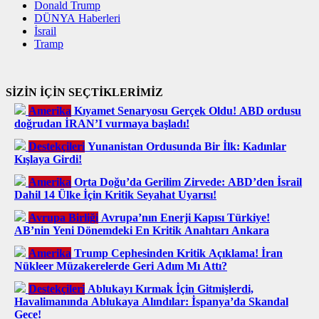
Donald Trump
DÜNYA Haberleri
İsrail
Tramp
SİZİN İÇİN SEÇTİKLERİMİZ
Amerika
Kıyamet Senaryosu Gerçek Oldu! ABD ordusu
doğrudan İRAN’I vurmaya başladı!
Destekçileri
Yunanistan Ordusunda Bir İlk: Kadınlar
Kışlaya Girdi!
Amerika
Orta Doğu’da Gerilim Zirvede: ABD’den İsrail
Dahil 14 Ülke İçin Kritik Seyahat Uyarısı!
Avrupa Birliği
Avrupa’nın Enerji Kapısı Türkiye!
AB’nin Yeni Dönemdeki En Kritik Anahtarı Ankara
Amerika
Trump Cephesinden Kritik Açıklama! İran
Nükleer Müzakerelerde Geri Adım Mı Attı?
Destekçileri
Ablukayı Kırmak İçin Gitmişlerdi,
Havalimanında Ablukaya Alındılar: İspanya’da Skandal
Gece!