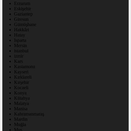
Erzurum
Eskişehir
Gaziantep
Giresun
Gümüşhane
Hakkâri
Hatay
Isparta
Mersin
istanbul
izmir
Kars
Kastamonu
Kayseri
Kırklareli
Kırşehir
Kocaeli
Konya
Kütahya
Malatya
Manisa
Kahramanmaraş
Mardin
Muğla
Muş