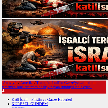
Anasayfa
/
Amerika
/
Trump’ın İsrail’in Gazze’ye saldırılarını
tamamen sona erdirmesine ilişkin plan sunduğu iddia edildi
Katil İsrail – Filistin ve Gazze Haberleri
KÜRESEL GÜNDEM