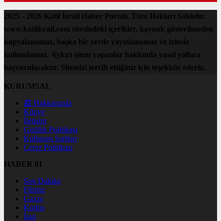
2025 - 2026 Katil İsrail Haber Portalı. Tüm Hakları Saklıdır.
www.katilisrail.com sitesindeki içerikler, kaynak gösterilmeden
kopyalanamaz, başka bir yerde yayınlanamaz ve izinsiz
kullanılamaz. Aykırı işlem yapanlar hakkında yasal yollara
başvurulacaktır. Sitemizi tercih ettiğiniz için teşekkür ederiz.
KURUMSAL
📰 Hakkımızda
Künye
İletişim
Gizlilik Politikası
Kullanım Şartları
Çerez Politikası
HABER 01
Son Dakika
Filistin
Gazze
Kudüs
İran