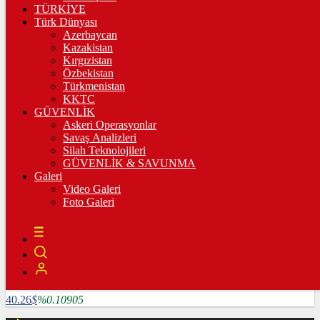
3.335,67
%0,36
TÜRKİYE
Türk Dünyası
BİST100
Azerbaycan
Kazakistan
10.222,02
%-0,03
Kırgızistan
Özbekistan
BİTCOİN
Türkmenistan
KKTC
4782585
฿
%1.64124
GÜVENLİK
Askeri Operasyonlar
LİTECOİN
Savaş Analizleri
Silah Teknolojileri
3909.04
Ł
%5.25507
GÜVENLİK & SAVUNMA
Galeri
ETHEREUM
Video Galeri
Foto Galeri
127024
Ξ
%6.0715
RİPPLE
118.86
%2.16847
TETHER
40.26
$
%0.10905