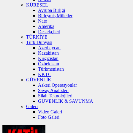
KÜRESEL
Avrupa Birliği
Birleşmiş Milletler
Nato
Amerika
Destekçileri
TÜRKİYE
Türk Dünyası
Azerbaycan
Kazakistan
Kırgızistan
Özbekistan
Türkmenistan
KKTC
GÜVENLİK
Askeri Operasyonlar
Savaş Analizleri
Silah Teknolojileri
GÜVENLİK & SAVUNMA
Galeri
Video Galeri
Foto Galeri