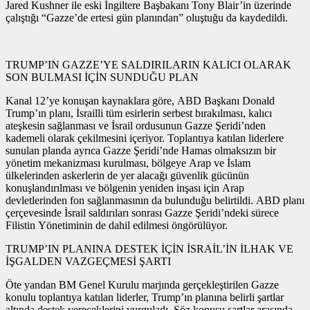
Jared Kushner ile eski İngiltere Başbakanı Tony Blair’in üzerinde
çalıştığı “Gazze’de ertesi gün planından” oluştuğu da kaydedildi.
TRUMP’IN GAZZE’YE SALDIRILARIN KALICI OLARAK
SON BULMASI İÇİN SUNDUĞU PLAN
Kanal 12’ye konuşan kaynaklara göre, ABD Başkanı Donald
Trump’ın planı, İsrailli tüm esirlerin serbest bırakılması, kalıcı
ateşkesin sağlanması ve İsrail ordusunun Gazze Şeridi’nden
kademeli olarak çekilmesini içeriyor. Toplantıya katılan liderlere
sunulan planda ayrıca Gazze Şeridi’nde Hamas olmaksızın bir
yönetim mekanizması kurulması, bölgeye Arap ve İslam
ülkelerinden askerlerin de yer alacağı güvenlik gücünün
konuşlandırılması ve bölgenin yeniden inşası için Arap
devletlerinden fon sağlanmasının da bulunduğu belirtildi. ABD planı
çerçevesinde İsrail saldırıları sonrası Gazze Şeridi’ndeki sürece
Filistin Yönetiminin de dahil edilmesi öngörülüyor.
TRUMP’IN PLANINA DESTEK İÇİN İSRAİL’İN İLHAK VE
İŞGALDEN VAZGEÇMESİ ŞARTI
Öte yandan BM Genel Kurulu marjında gerçekleştirilen Gazze
konulu toplantıya katılan liderler, Trump’ın planına belirli şartlar
altında destek vereceklerini vurguladı. Söz konusu şartlar arasında