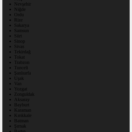
Nevşehir
Niğde
Ordu
Rize
Sakarya
Samsun
Siirt
Sinop
Sivas
Tekirdağ
Tokat
Trabzon
Tunceli
Şanlıurfa
Uşak
Van
Yozgat
Zonguldak
Aksaray
Bayburt
Karaman
Kırıkkale
Batman
Şırnak
Bartın