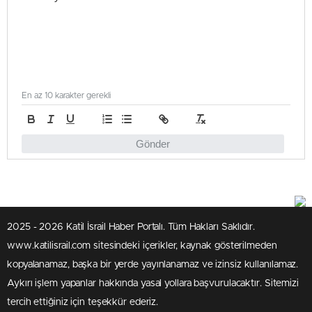
En az 10 karakter gerekli
Gönder
2025 - 2026 Katil İsrail Haber Portalı. Tüm Hakları Saklıdır.
www.katilisrail.com sitesindeki içerikler, kaynak gösterilmeden
kopyalanamaz, başka bir yerde yayınlanamaz ve izinsiz kullanılamaz.
Aykırı işlem yapanlar hakkında yasal yollara başvurulacaktır. Sitemizi
tercih ettiğiniz için teşekkür ederiz.