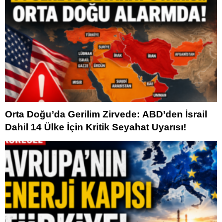
Orta Doğu’da Gerilim Zirvede: ABD’den İsrail
Dahil 14 Ülke İçin Kritik Seyahat Uyarısı!