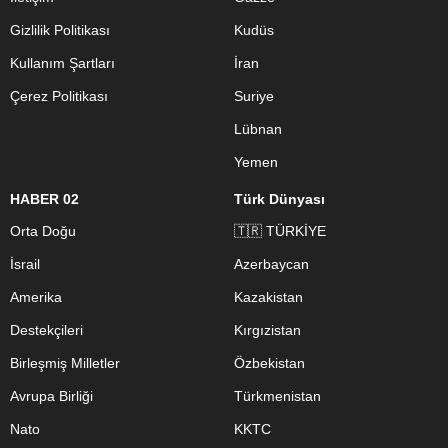
Gizlilik Politikası
Kudüs
Kullanım Şartları
İran
Çerez Politikası
Suriye
Lübnan
Yemen
HABER 02
Türk Dünyası
Orta Doğu
🇹🇷 TÜRKİYE
İsrail
Azerbaycan
Amerika
Kazakistan
Destekçileri
Kırgızistan
Birleşmiş Milletler
Özbekistan
Avrupa Birliği
Türkmenistan
Nato
KKTC