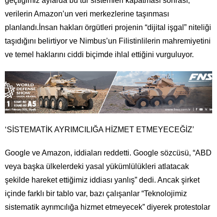
geçtiğimiz aylarda bu tür sistemleri kapatması sonrası,
verilerin Amazon’un veri merkezlerine taşınması
planlandı.İnsan hakları örgütleri projenin “dijital işgal” niteliği
taşıdığını belirtiyor ve Nimbus’un Filistinlilerin mahremiyetini
ve temel haklarını ciddi biçimde ihlal ettiğini vurguluyor.
‘SİSTEMATİK AYRIMCILIĞA HİZMET ETMEYECEĞİZ’
Google ve Amazon, iddiaları reddetti. Google sözcüsü, “ABD
veya başka ülkelerdeki yasal yükümlülükleri atlatacak
şekilde hareket ettiğimiz iddiası yanlış” dedi. Ancak şirket
içinde farklı bir tablo var, bazı çalışanlar “Teknolojimiz
sistematik ayrımcılığa hizmet etmeyecek” diyerek protestolar