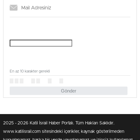
En az 10 karakter gerekli
Gönder
2025 - 2026 Katil İsrail Haber Portalı. Tüm Hakları Saklıdır.
www.katilisrail.com sitesindeki içerikler, kaynak gösterilmeden
kopyalanamaz, başka bir yerde yayınlanamaz ve izinsiz kullanılamaz.