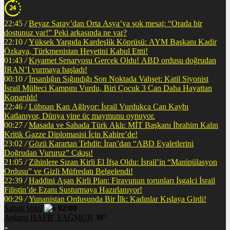
22:45
/
Beyaz Saray’dan Orta Asya’ya şok mesaj: “Orada bir
dostunuz var!” Peki arkasında ne var?
22:10
/
Yüksek Yargıda Kardeşlik Köprüsü: AYM Başkanı Kadir
Özkaya, Türkmenistan Heyetini Kabul Ettti!
01:43
/
Kıyamet Senaryosu Gerçek Oldu! ABD ordusu doğrudan
İRAN’I vurmaya başladı!
00:10
/
İnsanlığın Sığındığı Son Noktada Vahşet: Katil Siyonist
İsrail Mülteci Kampını Vurdu, Biri Çocuk 3 Can Daha Hayattan
Koparıldı!
22:46
/
Lübnan Kan Ağlıyor: İsrail Vurdukça Can Kaybı
Katlanıyor, Dünya yine üç maymunu oynuyor.
00:27
/
Masada ve Sahada Türk Aklı: MİT Başkanı İbrahim Kalın
Kritik Gazze Diplomasisi İçin Kahire’de!
23:02
/
Gözü Karartan Tehdit: İran’dan “ABD Eyaletlerini
Doğrudan Vururuz” Çıkışı!
21:05
/
Zihinlere Sızan Kirli El İfşa Oldu: İsrail’in “Manipülasyon
Ordusu” ve Gizli Müfredatı Belgelendi!
22:39
/
Haddini Aşan Kirli Plan: Firavunun torunları İşgalci İsrail
Filistin’de Ezanı Susturmaya Hazırlanıyor!
00:29
/
Yunanistan Ordusunda Bir İlk: Kadınlar Kışlaya Girdi!
Sabah
Vakti
02:00
Ankara
HAFİF YAĞMUR
30°