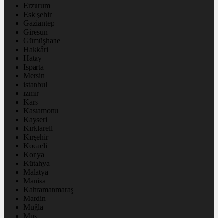
Erzurum
Eskişehir
Gaziantep
Giresun
Gümüşhane
Hakkâri
Hatay
Isparta
Mersin
istanbul
izmir
Kars
Kastamonu
Kayseri
Kırklareli
Kırşehir
Kocaeli
Konya
Kütahya
Malatya
Manisa
Kahramanmaraş
Mardin
Muğla
Muş