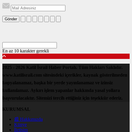
Gönder
En az 10 karakter gerekli
2025 - 2026 Katil İsrail Haber Portalı. Tüm Hakları Saklıdır.
www.katilisrail.com sitesindeki içerikler, kaynak gösterilmeden
kopyalanamaz, başka bir yerde yayınlanamaz ve izinsiz
kullanılamaz. Aykırı işlem yapanlar hakkında yasal yollara
başvurulacaktır. Sitemizi tercih ettiğiniz için teşekkür ederiz.
KURUMSAL
📰 Hakkımızda
Künye
İletişim