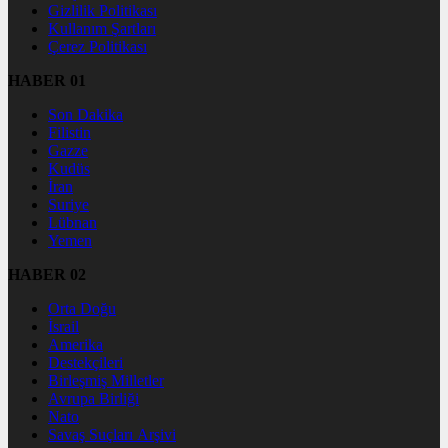
Gizlilik Politikası
Kullanım Şartları
Çerez Politikası
HABER 01
Son Dakika
Filistin
Gazze
Kudüs
İran
Suriye
Lübnan
Yemen
HABER 02
Orta Doğu
İsrail
Amerika
Destekçileri
Birleşmiş Milletler
Avrupa Birliği
Nato
Savaş Suçları Arşivi