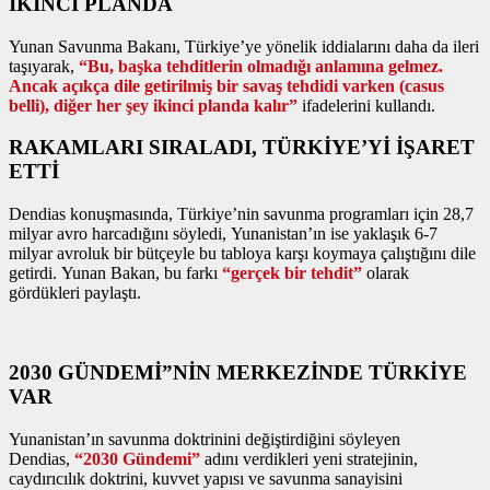
İKİNCİ PLANDA
Yunan Savunma Bakanı, Türkiye’ye yönelik iddialarını daha da ileri
taşıyarak,
“Bu, başka tehditlerin olmadığı anlamına gelmez.
Ancak açıkça dile getirilmiş bir savaş tehdidi varken (casus
belli), diğer her şey ikinci planda kalır”
ifadelerini kullandı.
RAKAMLARI SIRALADI, TÜRKİYE’Yİ İŞARET
ETTİ
Dendias konuşmasında, Türkiye’nin savunma programları için 28,7
milyar avro harcadığını söyledi, Yunanistan’ın ise yaklaşık 6-7
milyar avroluk bir bütçeyle bu tabloya karşı koymaya çalıştığını dile
getirdi. Yunan Bakan, bu farkı
“gerçek bir tehdit”
olarak
gördükleri paylaştı.
2030 GÜNDEMİ”NİN MERKEZİNDE TÜRKİYE
VAR
Yunanistan’ın savunma doktrinini değiştirdiğini söyleyen
Dendias,
“2030 Gündemi”
adını verdikleri yeni stratejinin,
caydırıcılık doktrini, kuvvet yapısı ve savunma sanayisini