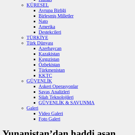
KÜRESEL
Avrupa Birliği
Birleşmiş Milletler
Nato
Amerika
Destekçileri
TÜRKİYE
Türk Dünyası
Azerbaycan
Kazakistan
Kırgızistan
Özbekistan
Türkmenistan
KKTC
GÜVENLİK
Askeri Operasyonlar
Savaş Analizleri
Silah Teknolojileri
GÜVENLİK & SAVUNMA
Galeri
Video Galeri
Foto Galeri
Yunanistan’dan haddi aşan