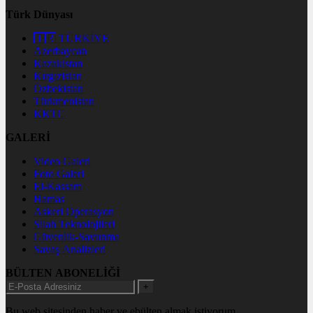
Türk Dünyası
🇹🇷 TÜRKİYE
Azerbaycan
Kazakistan
Kırgızistan
Özbekistan
Türkmenistan
KKTC
GALERİ
Video Galeri
Foto Galeri
El-Kassam
Hamas
Askeri Operasyon
Silah Teknolojileri
Güvenlik-Savunma
Savaş Analizleri
BÜLTEN ABONELİĞİ
+
Bu web sitesinden haber ve ebülten almak istiyorum