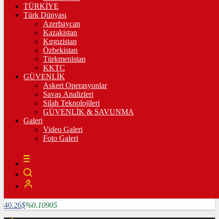
3.335,67
%0,36
TÜRKİYE
Türk Dünyası
BİST100
Azerbaycan
Kazakistan
10.222,02
%-0,03
Kırgızistan
Özbekistan
BİTCOİN
Türkmenistan
KKTC
4782585
฿
%1.64124
GÜVENLİK
Askeri Operasyonlar
LİTECOİN
Savaş Analizleri
Silah Teknolojileri
3909.04
Ł
%5.25507
GÜVENLİK & SAVUNMA
Galeri
ETHEREUM
Video Galeri
Foto Galeri
127024
Ξ
%6.0715
RİPPLE
118.86
%2.16847
TETHER
40.26
$
%0.10905