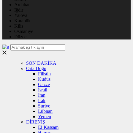
Ardahan
Iğdır
Yalova
Karabük
Kilis
Osmaniye
Düzce
SON DAKİKA
Orta Doğu
Filistin
Kudüs
Gazze
İsrail
İran
Irak
Suriye
Lübnan
Yemen
DİRENİŞ
El-Kassam
Hamas