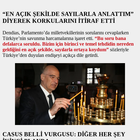
“EN AÇIK ŞEKİLDE SAYILARLA ANLATTIM”
DİYEREK KORKULARINI İTİRAF ETTİ
Dendias, Parlamento’da milletvekillerinin sorularını cevaplarken
Türkiye’nin savunma harcamalarına işaret etti.
“Bu soru bana
defalarca soruldu. Bizim için birinci ve temel tehdidin nereden
geldiğini en açık şekilde, sayılarla ortaya koydum”
sözleriyle
Türkiye’den duyulan endişeyi açıkça dile getirdi.
CASUS BELLİ VURGUSU: DİĞER HER ŞEY