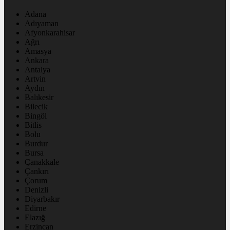
Adana
Adıyaman
Afyonkarahisar
Ağrı
Amasya
Ankara
Antalya
Artvin
Aydın
Balıkesir
Bilecik
Bingöl
Bitlis
Bolu
Burdur
Bursa
Çanakkale
Çankırı
Çorum
Denizli
Diyarbakır
Edirne
Elazığ
Erzincan