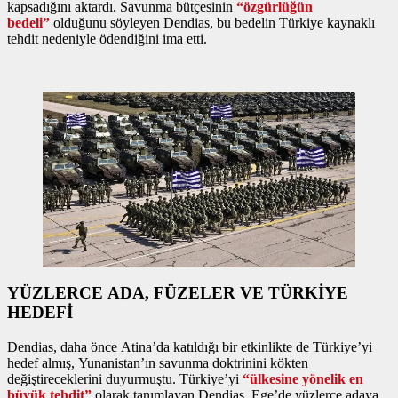
kapsadığını aktardı. Savunma bütçesinin
“özgürlüğün
bedeli”
olduğunu söyleyen Dendias, bu bedelin Türkiye kaynaklı
tehdit nedeniyle ödendiğini ima etti.
YÜZLERCE ADA, FÜZELER VE TÜRKİYE
HEDEFİ
Dendias, daha önce Atina’da katıldığı bir etkinlikte de Türkiye’yi
hedef almış, Yunanistan’ın savunma doktrinini kökten
değiştireceklerini duyurmuştu. Türkiye’yi
“ülkesine yönelik en
büyük tehdit”
olarak tanımlayan Dendias, Ege’de yüzlerce adaya