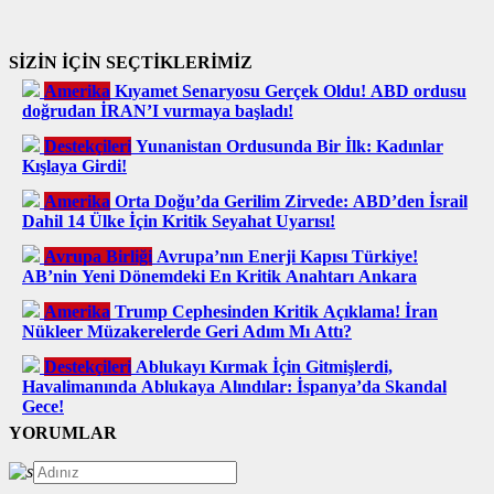
SİZİN İÇİN SEÇTİKLERİMİZ
Amerika
Kıyamet Senaryosu Gerçek Oldu! ABD ordusu
doğrudan İRAN’I vurmaya başladı!
Destekçileri
Yunanistan Ordusunda Bir İlk: Kadınlar
Kışlaya Girdi!
Amerika
Orta Doğu’da Gerilim Zirvede: ABD’den İsrail
Dahil 14 Ülke İçin Kritik Seyahat Uyarısı!
Avrupa Birliği
Avrupa’nın Enerji Kapısı Türkiye!
AB’nin Yeni Dönemdeki En Kritik Anahtarı Ankara
Amerika
Trump Cephesinden Kritik Açıklama! İran
Nükleer Müzakerelerde Geri Adım Mı Attı?
Destekçileri
Ablukayı Kırmak İçin Gitmişlerdi,
Havalimanında Ablukaya Alındılar: İspanya’da Skandal
Gece!
YORUMLAR