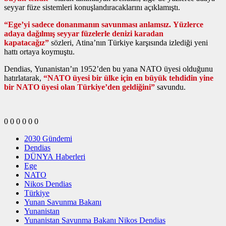
seyyar füze sistemleri konuşlandıracaklarını açıklamıştı.
“Ege’yi sadece donanmanın savunması anlamsız. Yüzlerce
adaya dağılmış seyyar füzelerle denizi karadan
kapatacağız”
sözleri, Atina’nın Türkiye karşısında izlediği yeni
hattı ortaya koymuştu.
Dendias, Yunanistan’ın 1952’den bu yana NATO üyesi olduğunu
hatırlatarak,
“NATO üyesi bir ülke için en büyük tehdidin yine
bir NATO üyesi olan Türkiye’den geldiğini”
savundu.
0
0
0
0
0
0
2030 Gündemi
Dendias
DÜNYA Haberleri
Ege
NATO
Nikos Dendias
Türkiye
Yunan Savunma Bakanı
Yunanistan
Yunanistan Savunma Bakanı Nikos Dendias