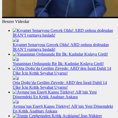
Benzer Videolar
Kıyamet Senaryosu Gerçek Oldu! ABD ordusu doğrudan
İRAN’I vurmaya başladı!
Yunanistan Ordusunda Bir İlk: Kadınlar Kışlaya Girdi!
Orta Doğu’da Gerilim Zirvede: ABD’den İsrail Dahil 14
Ülke İçin Kritik Seyahat Uyarısı!
Avrupa’nın Enerji Kapısı Türkiye! AB’nin Yeni Dönemdeki
En Kritik Anahtarı Ankara