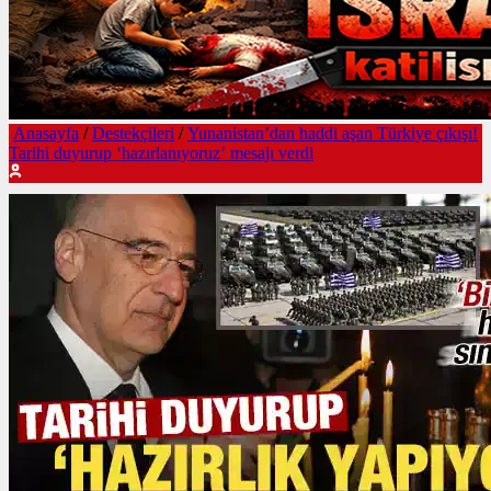
Anasayfa
/
Destekçileri
/
Yunanistan’dan haddi aşan Türkiye çıkışı!
Tarihi duyurup ‘hazırlanıyoruz’ mesajı verdi