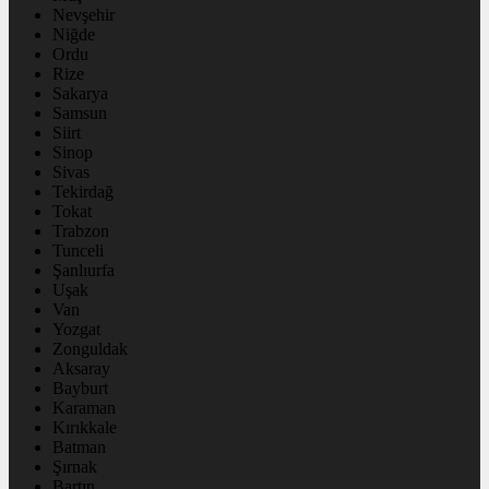
Nevşehir
Niğde
Ordu
Rize
Sakarya
Samsun
Siirt
Sinop
Sivas
Tekirdağ
Tokat
Trabzon
Tunceli
Şanlıurfa
Uşak
Van
Yozgat
Zonguldak
Aksaray
Bayburt
Karaman
Kırıkkale
Batman
Şırnak
Bartın