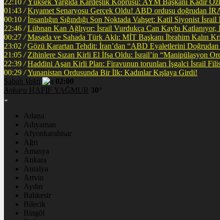
22:10
/
Yüksek Yargıda Kardeşlik Köprüsü: AYM Başkanı Kadir Özka
01:43
/
Kıyamet Senaryosu Gerçek Oldu! ABD ordusu
00:10
/
İnsanlığın Sığındığı Son Noktada Vahşet: Katil Siyonist İsra
22:46
/
Lübnan Kan Ağlıyor: İsrail Vurdukça Can Kaybı Katlanıyor
00:27
/
Masada ve Sahada Türk Aklı: MİT Başkanı İbrahim Kalın Krit
23:02
/
Gözü Karartan Tehdit: İran’dan “ABD Eyaletlerini Doğrudan 
21:05
/
Zihinlere Sızan Kirli El İfşa Oldu: İsrail’in “Manipülasyon O
22:39
/
Haddini A
00:29
/
Yunanistan Ordusunda Bir İlk: Kadınlar Kışlaya Girdi!
Sabah
Vakti
02:00
Ankara
HAFİF YAĞMUR
30°
Adana
Adıyaman
Afyonkarahisar
Ağrı
Amasya
Ankara
Antalya
Artvin
Aydın
Balıkesir
Bilecik
Bingöl