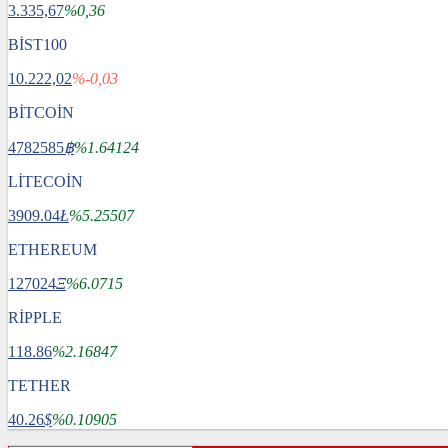
3.335,67
%0,36
BİST100
10.222,02
%-0,03
BİTCOİN
4782585
฿
%1.64124
LİTECOİN
3909.04
Ł
%5.25507
ETHEREUM
127024
Ξ
%6.0715
RİPPLE
118.86
%2.16847
TETHER
40.26
$
%0.10905