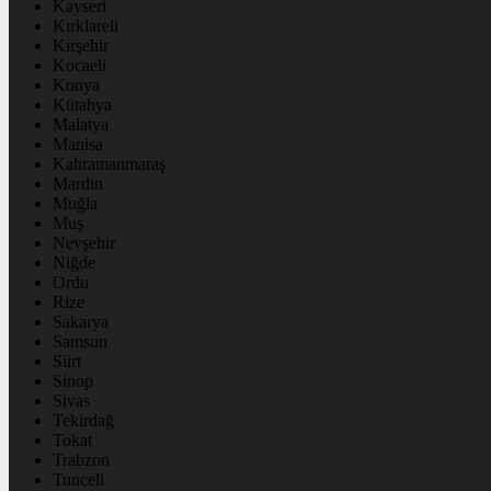
Kayseri
Kırklareli
Kırşehir
Kocaeli
Konya
Kütahya
Malatya
Manisa
Kahramanmaraş
Mardin
Muğla
Muş
Nevşehir
Niğde
Ordu
Rize
Sakarya
Samsun
Siirt
Sinop
Sivas
Tekirdağ
Tokat
Trabzon
Tunceli