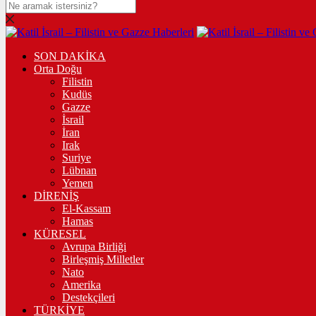
SON DAKİKA
Orta Doğu
Filistin
Kudüs
Gazze
İsrail
İran
Irak
Suriye
Lübnan
Yemen
DİRENİŞ
El-Kassam
Hamas
KÜRESEL
Avrupa Birliği
Birleşmiş Milletler
Nato
Amerika
Destekçileri
TÜRKİYE