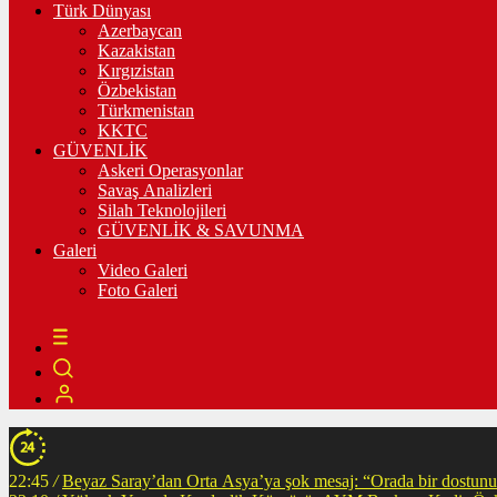
Türk Dünyası
Azerbaycan
Kazakistan
Kırgızistan
Özbekistan
Türkmenistan
KKTC
GÜVENLİK
Askeri Operasyonlar
Savaş Analizleri
Silah Teknolojileri
GÜVENLİK & SAVUNMA
Galeri
Video Galeri
Foto Galeri
22:45
/
Beyaz Saray’dan Orta Asya’ya şok mesaj: “Orada bir dostunuz