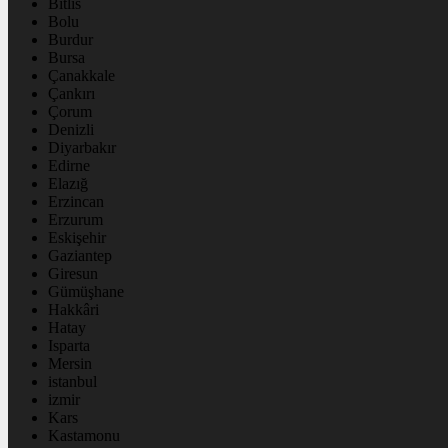
Bitlis
Bolu
Burdur
Bursa
Çanakkale
Çankırı
Çorum
Denizli
Diyarbakır
Edirne
Elazığ
Erzincan
Erzurum
Eskişehir
Gaziantep
Giresun
Gümüşhane
Hakkâri
Hatay
Isparta
Mersin
istanbul
izmir
Kars
Kastamonu