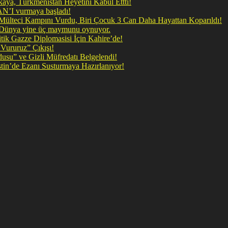
ya, Türkmenistan Heyetini Kabul Ettti!
 doğrudan İRAN’I vurmaya başladı!
il Mülteci Kampını Vurdu, Biri Çocuk 3 Can Daha Hayattan Koparıldı!
, Dünya yine üç maymunu oynuyor.
ik Gazze Diplomasisi İçin Kahire’de!
Vururuz” Çıkışı!
rdusu” ve Gizli Müfredatı Belgelendi!
şan Kirli Plan: Firavunun torunları İşgalci İsrail Filistin’de Ezanı Susturmaya Hazırlanıyor!