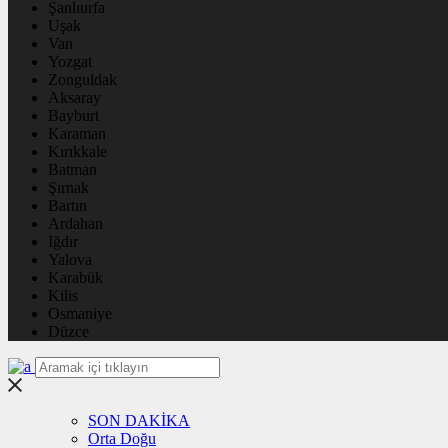
Şanlıurfa
Uşak
Van
Yozgat
Zonguldak
Aksaray
Bayburt
Karaman
Kırıkkale
Batman
Şırnak
Bartın
Ardahan
Iğdır
Yalova
Karabük
Kilis
Osmaniye
Düzce
SON DAKİKA
Orta Doğu