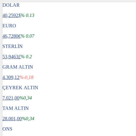
DOLAR
40,2592
$
% 0.13
EURO
46,7280
€
% 0.07
STERLİN
53,9463
£
% 0.2
GRAM ALTIN
4.309,12
%-0,18
ÇEYREK ALTIN
7.021,00
%0,34
TAM ALTIN
28.001,00
%0,34
ONS