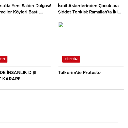
ria’da Yeni Saldırı Dalgası!
İsrail Askerlerinden Çocuklara
mciler Köyleri Bastı,
Şiddet Tepkisi: Ramallah’ta İki
Gasp Edildi
Filistinli Çocuk Darbedildi
STIN
FILISTIN
’DE İNSANLIK DIŞI
Tulkerim’de Protesto
” KARARI!