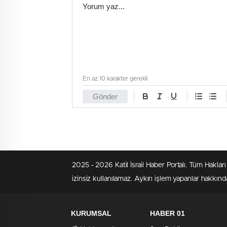
En az 10 karakter gerekli
Gönder
2025 - 2026 Katil İsrail Haber Portalı. Tüm Hakla
izinsiz kullanılamaz. Aykırı işlem yapanlar hakkında
KURUMSAL
HABER 01