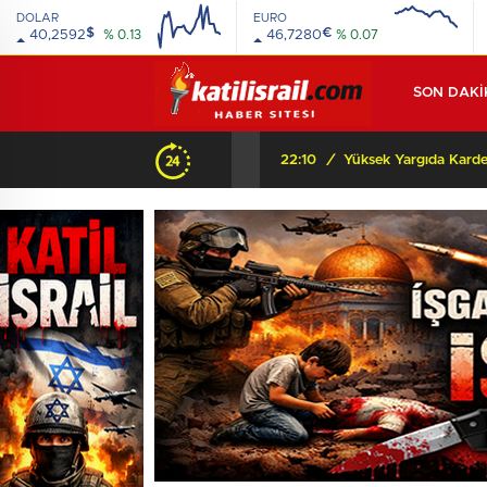
DOLAR
EURO
$
€
40,2592
% 0.13
46,7280
% 0.07
SON DAKİ
Beyaz Saray’dan Orta Asya’ya şok mesaj: “Orada bir dostunuz var!” Peki arkasında ne var?
22:10
/