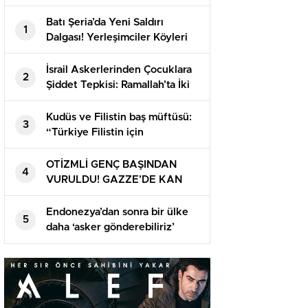
Batı Şeria’da Yeni Saldırı
1
Dalgası! Yerleşimciler Köyleri
Bastı, Mallar Gasp Edildi
İsrail Askerlerinden Çocuklara
2
Şiddet Tepkisi: Ramallah’ta İki
Filistinli Çocuk Darbedildi
Kudüs ve Filistin baş müftüsü:
3
“Türkiye Filistin için
vazgeçilmez”
OTİZMLİ GENÇ BAŞINDAN
4
VURULDU! GAZZE’DE KAN
DONDURAN ANLAR
Endonezya’dan sonra bir ülke
5
daha ‘asker gönderebiliriz’
dedi!