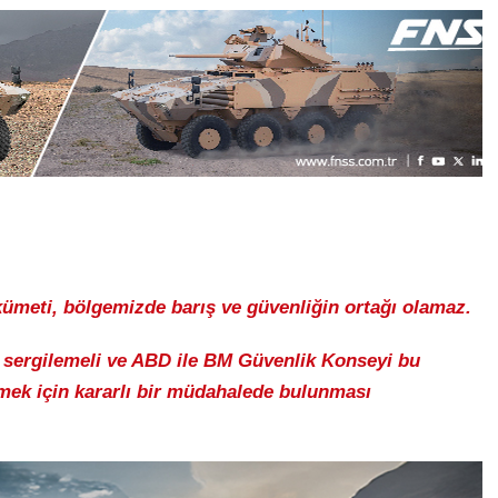
hükümeti, bölgemizde barış ve güvenliğin ortağı olamaz.
 sergilemeli ve ABD ile BM Güvenlik Konseyi bu
rmek için kararlı bir müdahalede bulunması