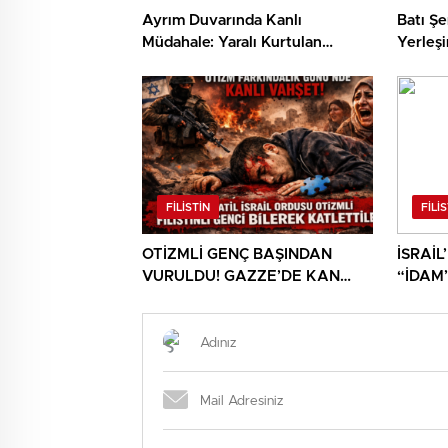
Ayrım Duvarında Kanlı
Batı Şe
Müdahale: Yaralı Kurtulan
Yerleşi
Filistinli Genç Hayatını Kaybetti
Mallar 
FILISTIN
FILI
OTİZMLİ GENÇ BAŞINDAN
İSRAİL
VURULDU! GAZZE’DE KAN
“İDAM
DONDURAN ANLAR