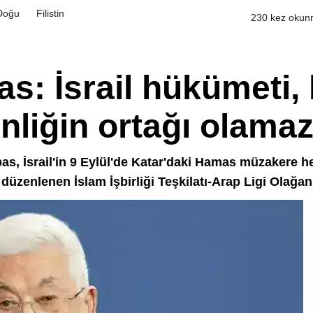
Doğu
Filistin
230 kez okun
: İsrail hükümeti,
nliğin ortağı olama
s, İsrail'in 9 Eylül'de Katar'daki Hamas müzakere hey
düzenlenen İslam İşbirliği Teşkilatı-Arap Ligi Olağa