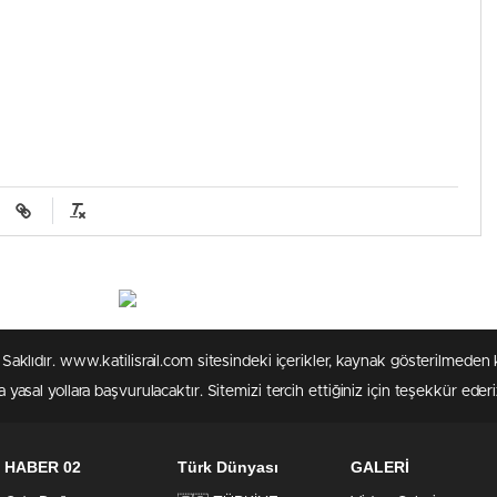
rı Saklıdır. www.katilisrail.com sitesindeki içerikler, kaynak gösterilmed
 yasal yollara başvurulacaktır. Sitemizi tercih ettiğiniz için teşekkür ederi
HABER 02
Türk Dünyası
GALERİ