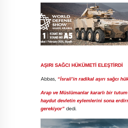
AŞIRI SAĞCI HÜKÜMETİ ELEŞTİRDİ
“İsrail’in radikal aşırı sağcı 
Abbas,
Arap ve Müslümanlar kararlı bir tutum
haydut devletin eylemlerini sona erdi
gerekiyor”
dedi.