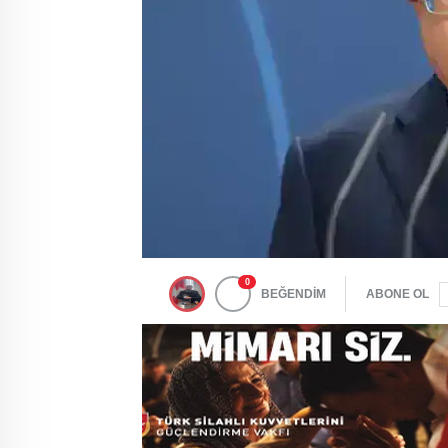
0
BEĞENDİM
ABONE OL