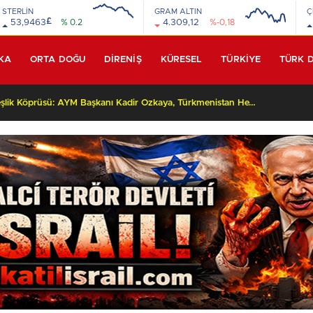
STERLİN
GRAM ALTIN
Ç
£
53,9463
% 0.2
4.309,12
%-0,18
KA
ORTA DOĞU
DİRENİŞ
KÜRESEL
TÜRKİYE
TÜRK 
Yüksek Yargıda Kardeşlik Köprüsü: AYM Başkanı Kadir Özkaya, Türkmenistan Heyetini Kabul Ettti!