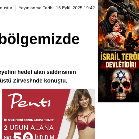
muştur
Yayınlanma Tarihi: 15 Eylül 2025 19:42
 bölgemizde
z
etini hedef alan saldırısının
nüstü Zirvesi’nde konuştu.