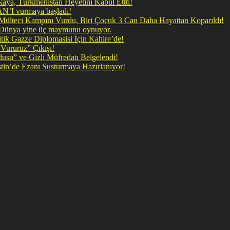
ya, Türkmenistan Heyetini Kabul Ettti!
 doğrudan İRAN’I vurmaya başladı!
il Mülteci Kampını Vurdu, Biri Çocuk 3 Can Daha Hayattan Koparıldı!
, Dünya yine üç maymunu oynuyor.
ik Gazze Diplomasisi İçin Kahire’de!
Vururuz” Çıkışı!
rdusu” ve Gizli Müfredatı Belgelendi!
şan Kirli Plan: Firavunun torunları İşgalci İsrail Filistin’de Ezanı Susturmaya Hazırlanıyor!