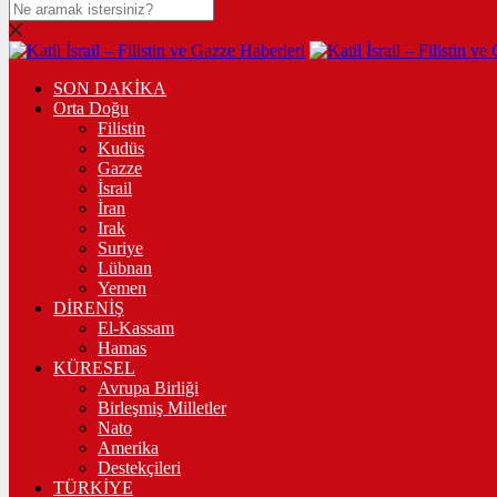
SON DAKİKA
Orta Doğu
Filistin
Kudüs
Gazze
İsrail
İran
Irak
Suriye
Lübnan
Yemen
DİRENİŞ
El-Kassam
Hamas
KÜRESEL
Avrupa Birliği
Birleşmiş Milletler
Nato
Amerika
Destekçileri
TÜRKİYE