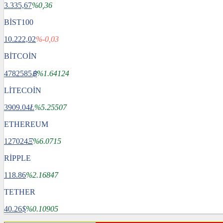
3.335,67
%0,36
BİST100
10.222,02
%-0,03
BİTCOİN
4782585
฿
%1.64124
LİTECOİN
3909.04
Ł
%5.25507
ETHEREUM
127024
Ξ
%6.0715
RİPPLE
118.86
%2.16847
TETHER
40.26
$
%0.10905