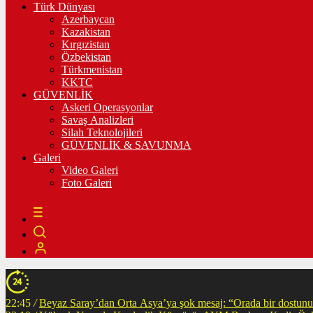
Türk Dünyası
Azerbaycan
Kazakistan
Kırgızistan
Özbekistan
Türkmenistan
KKTC
GÜVENLİK
Askeri Operasyonlar
Savaş Analizleri
Silah Teknolojileri
GÜVENLİK & SAVUNMA
Galeri
Video Galeri
Foto Galeri
22:45
/
Beyaz Saray’dan Orta Asya’ya şok mesaj: “Orada bir dostunuz