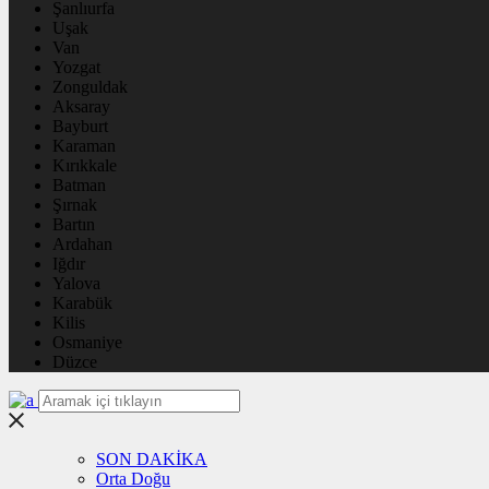
Şanlıurfa
Uşak
Van
Yozgat
Zonguldak
Aksaray
Bayburt
Karaman
Kırıkkale
Batman
Şırnak
Bartın
Ardahan
Iğdır
Yalova
Karabük
Kilis
Osmaniye
Düzce
SON DAKİKA
Orta Doğu