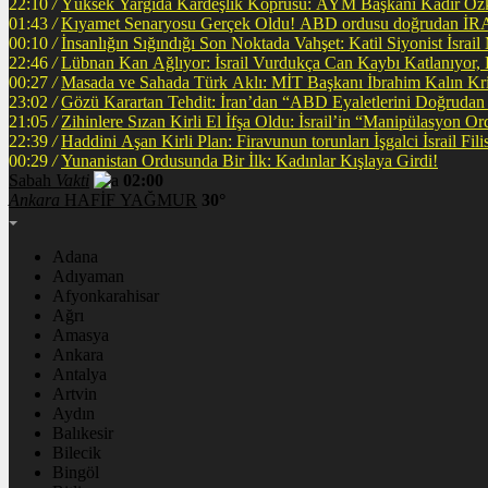
22:10
/
Yüksek Yargıda Kardeşlik Köprüsü: AYM Başkanı Kadir Özka
01:43
/
Kıyamet Senaryosu Gerçek Oldu! ABD ordusu
00:10
/
İnsanlığın Sığındığı Son Noktada Vahşet: Katil Siyonist İsra
22:46
/
Lübnan Kan Ağlıyor: İsrail Vurdukça Can Kaybı Katlanıyor
00:27
/
Masada ve Sahada Türk Aklı: MİT Başkanı İbrahim Kalın Krit
23:02
/
Gözü Karartan Tehdit: İran’dan “ABD Eyaletlerini Doğrudan 
21:05
/
Zihinlere Sızan Kirli El İfşa Oldu: İsrail’in “Manipülasyon O
22:39
/
Haddini A
00:29
/
Yunanistan Ordusunda Bir İlk: Kadınlar Kışlaya Girdi!
Sabah
Vakti
02:00
Ankara
HAFİF YAĞMUR
30°
Adana
Adıyaman
Afyonkarahisar
Ağrı
Amasya
Ankara
Antalya
Artvin
Aydın
Balıkesir
Bilecik
Bingöl