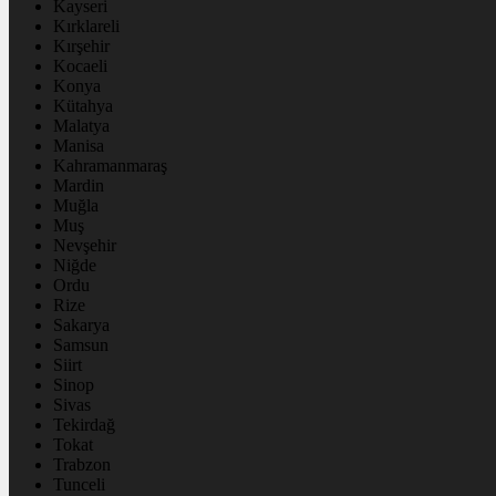
Kayseri
Kırklareli
Kırşehir
Kocaeli
Konya
Kütahya
Malatya
Manisa
Kahramanmaraş
Mardin
Muğla
Muş
Nevşehir
Niğde
Ordu
Rize
Sakarya
Samsun
Siirt
Sinop
Sivas
Tekirdağ
Tokat
Trabzon
Tunceli