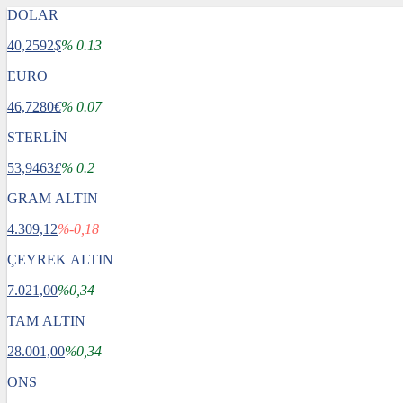
DOLAR
40,2592
$
% 0.13
EURO
46,7280
€
% 0.07
STERLİN
53,9463
£
% 0.2
GRAM ALTIN
4.309,12
%-0,18
ÇEYREK ALTIN
7.021,00
%0,34
TAM ALTIN
28.001,00
%0,34
ONS