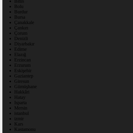
Bitlis
Bolu
Burdur
Bursa
Çanakkale
Çankırı
Çorum
Denizli
Diyarbakır
Edirne
Elazığ
Erzincan
Erzurum
Eskişehir
Gaziantep
Giresun
Gümüşhane
Hakkâri
Hatay
Isparta
Mersin
istanbul
izmir
Kars
Kastamonu