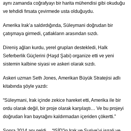
aynı zamanda coğrafyayı bir harita mühendisi gibi okuduğu
ve tehdidi fırsata çevirmede usta olduğuydu.
Amerika Irak’a saldırdığında, Süleymani doğrudan bir
çatışmaya girmedi, çatlakların arasından sızdı.
Direniş ağları kurdu, yerel grupları destekledi, Halk
Seferberlik Güçlerini (Haşd Şabi) organize etti ve yeni
sistemin kalbine siyasi ve askeri olarak sızdı.
Askeri uzman Seth Jones, Amerikan Büyük Stratejisi adlı
kitabında şöyle yazdı:
“Süleymani, Irak içinde zekice hareket etti, Amerika ile bir
ordu olarak değil, bir proje olarak karşılaştı… Ve bu projeyi
doğrudan İran bayrağını kaldırmadan içeriden çökertti.”
Sonra 2014 anı geldi… “IŞİD”in Irak ve Suriye’yi işgali ve