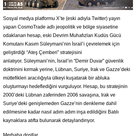
Sosyal medya platformu X’te (eski adıyla Twitter) yayın
yapan CosmoTrade adlı jeopolitik ve bölge siyasetine
odaklanan hesap, eski Devrim Muhafızları Kudüs Gücü
Komutanı Kasım Süleymani’nin İsrail’i çevrelemek için
geliştirdiği “Ateş Çemberi” stratejisini
anlatıyor. Süleymani’nin, İsrail’in “Demir Duvar” güvenlik
doktrinini kırmak yerine, Lübnan, Suriye, Irak ve Gazze’deki
müttefikleri aracılığıyla ülkeyi kuşatarak bir abluka
oluşturmayı hedeflediğini vurguluyor. Hesap, bu stratejinin
2000’deki Lübnan zaferinden 2006 savaşına, Irak ve
Suriye’deki genişlemeden Gazze’nin denkleme dahil
edilmesine kadar nasıl adım adım inşa edildiğini Batılı
kaynaklara atıfta bulunarak detaylandırıyor.
Merhaba dostlar,