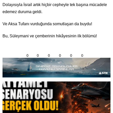
Dolayısıyla İsrail artık hiçbir cepheyle tek başına mücadele
edemez duruma geldi.
Ve Aksa Tufanı vurduğunda somutlaşan da buydu!
Bu, Süleymani ve çemberinin hikâyesinin ilk bölümü!
0
0
0
0
0
0