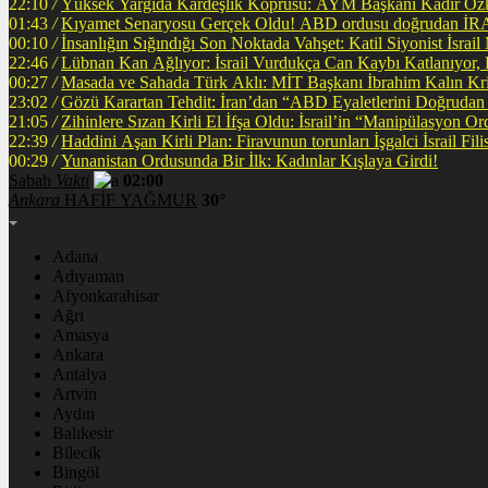
22:10
/
Yüksek Yargıda Kardeşlik Köprüsü: AYM Başkanı Kadir Özka
01:43
/
Kıyamet Senaryosu Gerçek Oldu! ABD ordusu
00:10
/
İnsanlığın Sığındığı Son Noktada Vahşet: Katil Siyonist İsra
22:46
/
Lübnan Kan Ağlıyor: İsrail Vurdukça Can Kaybı Katlanıyor
00:27
/
Masada ve Sahada Türk Aklı: MİT Başkanı İbrahim Kalın Krit
23:02
/
Gözü Karartan Tehdit: İran’dan “ABD Eyaletlerini Doğrudan 
21:05
/
Zihinlere Sızan Kirli El İfşa Oldu: İsrail’in “Manipülasyon O
22:39
/
Haddini A
00:29
/
Yunanistan Ordusunda Bir İlk: Kadınlar Kışlaya Girdi!
Sabah
Vakti
02:00
Ankara
HAFİF YAĞMUR
30°
Adana
Adıyaman
Afyonkarahisar
Ağrı
Amasya
Ankara
Antalya
Artvin
Aydın
Balıkesir
Bilecik
Bingöl