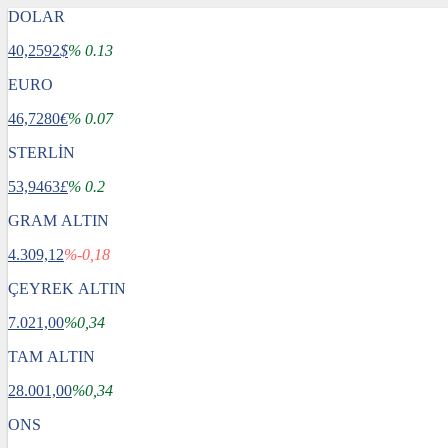
DOLAR
40,2592
$
% 0.13
EURO
46,7280
€
% 0.07
STERLİN
53,9463
£
% 0.2
GRAM ALTIN
4.309,12
%-0,18
ÇEYREK ALTIN
7.021,00
%0,34
TAM ALTIN
28.001,00
%0,34
ONS