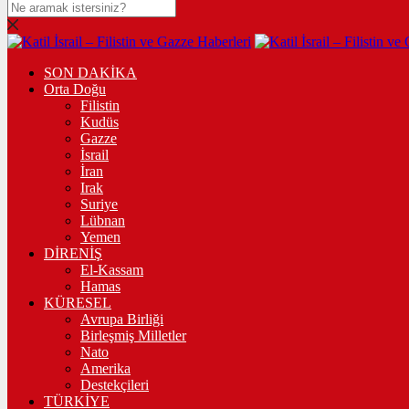
SON DAKİKA
Orta Doğu
Filistin
Kudüs
Gazze
İsrail
İran
Irak
Suriye
Lübnan
Yemen
DİRENİŞ
El-Kassam
Hamas
KÜRESEL
Avrupa Birliği
Birleşmiş Milletler
Nato
Amerika
Destekçileri
TÜRKİYE