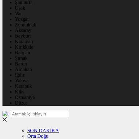
Şanlıurfa
Uşak
Van
Yozgat
Zonguldak
Aksaray
Bayburt
Karaman
Kırıkkale
Batman
Şırnak
Bartın
Ardahan
Iğdır
Yalova
Karabük
Kilis
Osmaniye
Düzce
SON DAKİKA
Orta Doğu