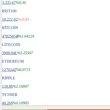
3.335,67
%0,36
BİST100
10.222,02
%-0,03
BİTCOİN
4782585
฿
%1.64124
LİTECOİN
3909.04
Ł
%5.25507
ETHEREUM
127024
Ξ
%6.0715
RİPPLE
118.86
%2.16847
TETHER
40.26
$
%0.10905