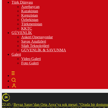
Türk Dünyası
Azerbaycan
Kazakistan
Kırgızistan
Özbekistan
Türkmenistan
KKTC
GÜVENLİK
Askeri Operasyonlar
Savaş Analizleri
Silah Teknolojileri
GÜVENLİK & SAVUNMA
Galeri
Video Galeri
Foto Galeri
22:45
/
Beyaz Saray’dan Orta Asya’ya şok mesaj: “Orada bir dostunuz