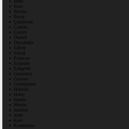
Bitlis
Bolu
Burdur
Bursa
Çanakkale
Çankırı
Çorum
Denizli
Diyarbakır
Edirne
Elazığ
Erzincan
Erzurum
Eskişehir
Gaziantep
Giresun
Gümüşhane
Hakkâri
Hatay
Isparta
Mersin
istanbul
izmir
Kars
Kastamonu