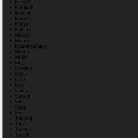
Kayseri
Kırklareli
Kırşehir
Kocaeli
Konya
Kütahya
Malatya
Manisa
Kahramanmaraş
Mardin
Muğla
Muş
Nevşehir
Niğde
Ordu
Rize
Sakarya
Samsun
Siirt
Sinop
Sivas
Tekirdağ
Tokat
Trabzon
Tunceli