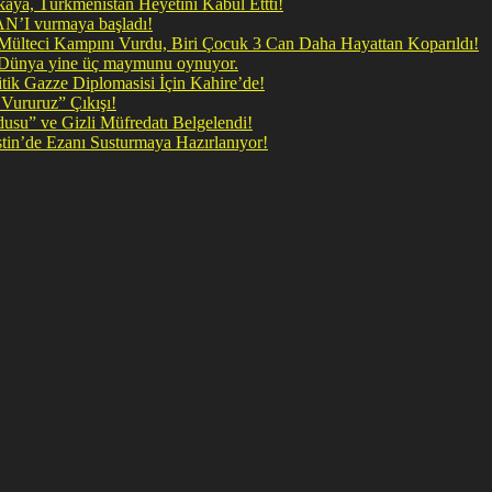
ya, Türkmenistan Heyetini Kabul Ettti!
 doğrudan İRAN’I vurmaya başladı!
il Mülteci Kampını Vurdu, Biri Çocuk 3 Can Daha Hayattan Koparıldı!
, Dünya yine üç maymunu oynuyor.
ik Gazze Diplomasisi İçin Kahire’de!
Vururuz” Çıkışı!
rdusu” ve Gizli Müfredatı Belgelendi!
şan Kirli Plan: Firavunun torunları İşgalci İsrail Filistin’de Ezanı Susturmaya Hazırlanıyor!