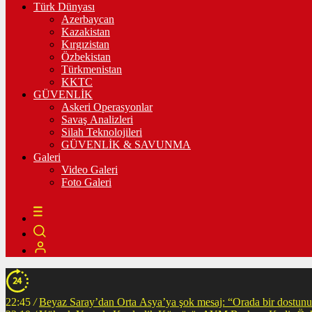
Türk Dünyası
Azerbaycan
Kazakistan
Kırgızistan
Özbekistan
Türkmenistan
KKTC
GÜVENLİK
Askeri Operasyonlar
Savaş Analizleri
Silah Teknolojileri
GÜVENLİK & SAVUNMA
Galeri
Video Galeri
Foto Galeri
22:45
/
Beyaz Saray’dan Orta Asya’ya şok mesaj: “Orada bir dostunuz