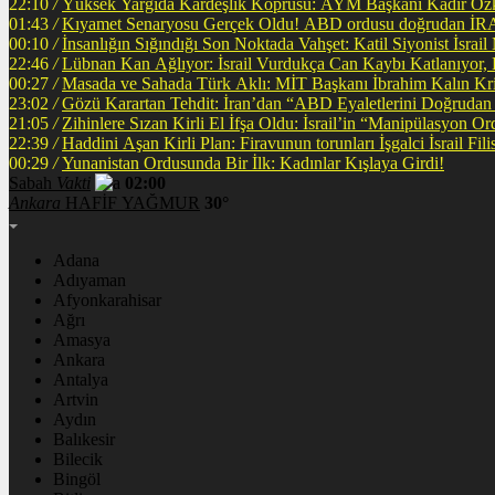
22:10
/
Yüksek Yargıda Kardeşlik Köprüsü: AYM Başkanı Kadir Özka
01:43
/
Kıyamet Senaryosu Gerçek Oldu! ABD ordusu
00:10
/
İnsanlığın Sığındığı Son Noktada Vahşet: Katil Siyonist İsra
22:46
/
Lübnan Kan Ağlıyor: İsrail Vurdukça Can Kaybı Katlanıyor
00:27
/
Masada ve Sahada Türk Aklı: MİT Başkanı İbrahim Kalın Krit
23:02
/
Gözü Karartan Tehdit: İran’dan “ABD Eyaletlerini Doğrudan 
21:05
/
Zihinlere Sızan Kirli El İfşa Oldu: İsrail’in “Manipülasyon O
22:39
/
Haddini A
00:29
/
Yunanistan Ordusunda Bir İlk: Kadınlar Kışlaya Girdi!
Sabah
Vakti
02:00
Ankara
HAFİF YAĞMUR
30°
Adana
Adıyaman
Afyonkarahisar
Ağrı
Amasya
Ankara
Antalya
Artvin
Aydın
Balıkesir
Bilecik
Bingöl