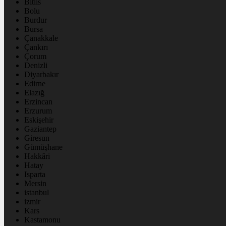
Bitlis
Bolu
Burdur
Bursa
Çanakkale
Çankırı
Çorum
Denizli
Diyarbakır
Edirne
Elazığ
Erzincan
Erzurum
Eskişehir
Gaziantep
Giresun
Gümüşhane
Hakkâri
Hatay
Isparta
Mersin
istanbul
izmir
Kars
Kastamonu