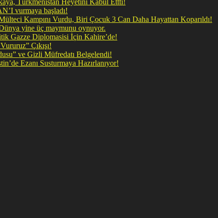
ya, Türkmenistan Heyetini Kabul Ettti!
 doğrudan İRAN’I vurmaya başladı!
il Mülteci Kampını Vurdu, Biri Çocuk 3 Can Daha Hayattan Koparıldı!
, Dünya yine üç maymunu oynuyor.
ik Gazze Diplomasisi İçin Kahire’de!
Vururuz” Çıkışı!
rdusu” ve Gizli Müfredatı Belgelendi!
şan Kirli Plan: Firavunun torunları İşgalci İsrail Filistin’de Ezanı Susturmaya Hazırlanıyor!