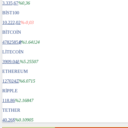
3.335,67
%0,36
BİST100
10.222,02
%-0,03
BİTCOİN
4782585
฿
%1.64124
LİTECOİN
3909.04
Ł
%5.25507
ETHEREUM
127024
Ξ
%6.0715
RİPPLE
118.86
%2.16847
TETHER
40.26
$
%0.10905