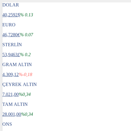
DOLAR
40,2592
$
% 0.13
EURO
46,7280
€
% 0.07
STERLİN
53,9463
£
% 0.2
GRAM ALTIN
4.309,12
%-0,18
ÇEYREK ALTIN
7.021,00
%0,34
TAM ALTIN
28.001,00
%0,34
ONS