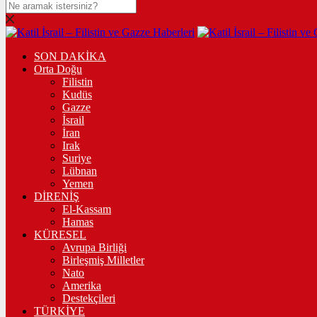
SON DAKİKA
Orta Doğu
Filistin
Kudüs
Gazze
İsrail
İran
Irak
Suriye
Lübnan
Yemen
DİRENİŞ
El-Kassam
Hamas
KÜRESEL
Avrupa Birliği
Birleşmiş Milletler
Nato
Amerika
Destekçileri
TÜRKİYE