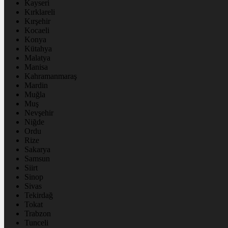
Kayseri
Kırklareli
Kırşehir
Kocaeli
Konya
Kütahya
Malatya
Manisa
Kahramanmaraş
Mardin
Muğla
Muş
Nevşehir
Niğde
Ordu
Rize
Sakarya
Samsun
Siirt
Sinop
Sivas
Tekirdağ
Tokat
Trabzon
Tunceli