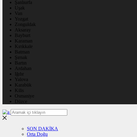
Şanlıurfa
Uşak
Van
Yozgat
Zonguldak
Aksaray
Bayburt
Karaman
Kırıkkale
Batman
Şırnak
Bartın
Ardahan
Iğdır
Yalova
Karabük
Kilis
Osmaniye
Düzce
SON DAKİKA
Orta Doğu