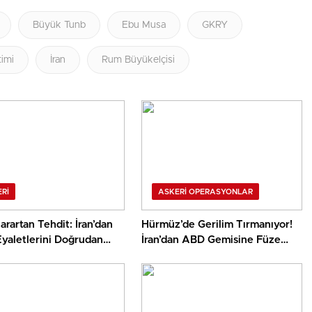
Büyük Tunb
Ebu Musa
GKRY
imi
İran
Rum Büyükelçisi
RI
ASKERI OPERASYONLAR
rartan Tehdit: İran’dan
Hürmüz’de Gerilim Tırmanıyor!
yaletlerini Doğrudan
İran’dan ABD Gemisine Füze
” Çıkışı!
İddiası