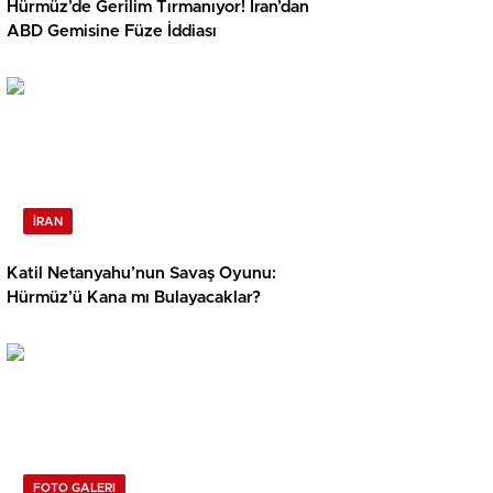
Hürmüz’de Gerilim Tırmanıyor! İran’dan
ABD Gemisine Füze İddiası
İRAN
Katil Netanyahu’nun Savaş Oyunu:
Hürmüz’ü Kana mı Bulayacaklar?
FOTO GALERI