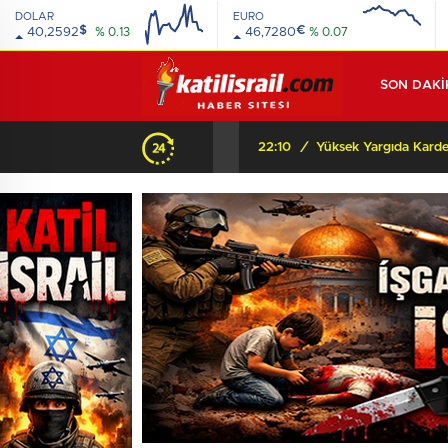
DOLAR
EURO
$
€
40,2592
% 0.13
46,7280
% 0.07
SON DAKİ
Beyaz Saray’dan Orta Asya’ya şok mesaj: “Orada bir dostunuz var!” Peki arkasında ne var?
22:10
/