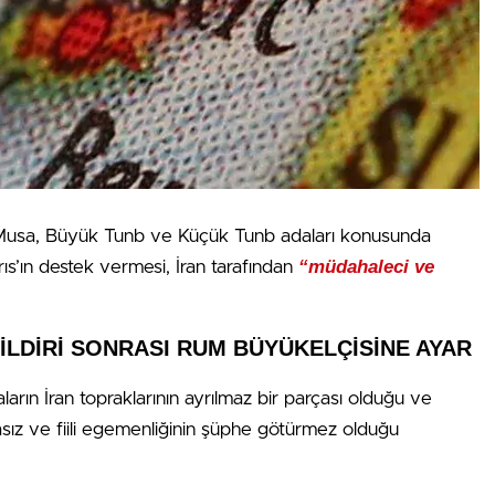
u Musa, Büyük Tunb ve Küçük Tunb adaları konusunda
“müdahaleci ve
ıs’ın destek vermesi, İran tarafından
BİLDİRİ SONRASI RUM BÜYÜKELÇİSİNE AYAR
arın İran topraklarının ayrılmaz bir parçası olduğu ve
şmasız ve fiili egemenliğinin şüphe götürmez olduğu