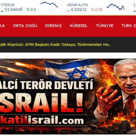
STERLİN
GRAM ALTIN
Ç
£
53,9463
% 0.2
4.309,12
%-0,18
KA
ORTA DOĞU
DİRENİŞ
KÜRESEL
TÜRKİYE
TÜRK 
Yüksek Yargıda Kardeşlik Köprüsü: AYM Başkanı Kadir Özkaya, Türkmenistan Heyetini Kabul Ettti!