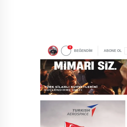
0
BEĞENDİM
ABONE OL