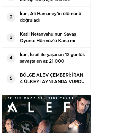
Değilsiniz?
İran, Ali Hamaney’in ölümünü
2
doğruladı
Katil Netanyahu’nun Savaş
3
Oyunu: Hürmüz’ü Kana mı
Bulayacaklar?
İran, İsrail ile yaşanan 12 günlük
4
savaşta en az 21.000
‘şüpheliyi’ gözaltına aldığını
açıkladı
BÖLGE ALEV ÇEMBERİ: İRAN
5
4 ÜLKEYİ AYNI ANDA VURDU
– SİYONİZMİN “GÜVENLİK”
DUVARLARI ÇATLIYOR!