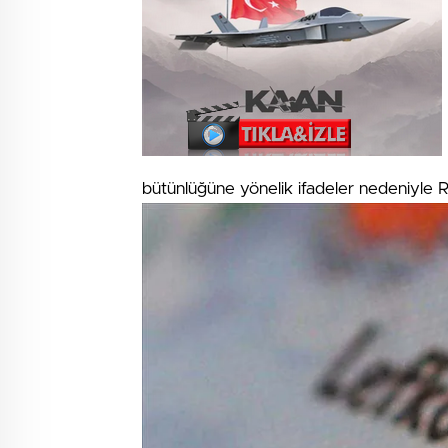
çeşme
escort
çeşme
escort
bayan
escort
çeşme
bütünlüğüne yönelik ifadeler nedeniyle R