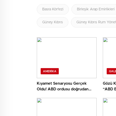
Basra Körfezi
Birleşik Arap Emirlikleri
Güney Kıbrıs
Güney Kıbrıs Rum Yönet
AMERIKA
GALE
Kıyamet Senaryosu Gerçek
Gözü Ka
Oldu! ABD ordusu doğrudan
“ABD E
İRAN’I vurmaya başladı!
Vururuz