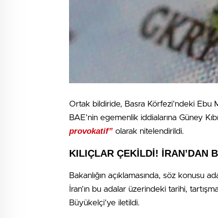
Ortak bildiride, Basra Körfezi’ndeki Eb
BAE’nin egemenlik iddialarına Güney Kıbr
provokatif”
olarak nitelendirildi.
KILIÇLAR ÇEKİLDİ! İRAN’DAN 
Bakanlığın açıklamasında, söz konusu adal
İran’ın bu adalar üzerindeki tarihi, tartı
Büyükelçi’ye iletildi.