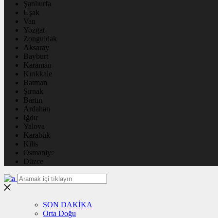
Şanlıurfa
Uşak
Van
Yozgat
Zonguldak
Aksaray
Bayburt
Karaman
Kırıkkale
Batman
Şırnak
Bartın
Ardahan
Iğdır
Yalova
Karabük
Kilis
Osmaniye
Düzce
SON DAKİKA
Orta Doğu