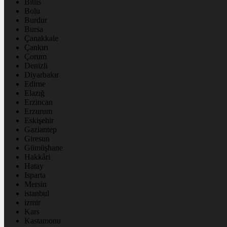
Bitlis
Bolu
Burdur
Bursa
Çanakkale
Çankırı
Çorum
Denizli
Diyarbakır
Edirne
Elazığ
Erzincan
Erzurum
Eskişehir
Gaziantep
Giresun
Gümüşhane
Hakkâri
Hatay
Isparta
Mersin
istanbul
izmir
Kars
Kastamonu