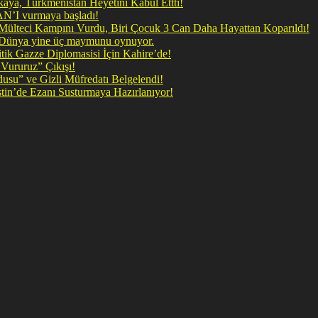
ya, Türkmenistan Heyetini Kabul Ettti!
 doğrudan İRAN’I vurmaya başladı!
il Mülteci Kampını Vurdu, Biri Çocuk 3 Can Daha Hayattan Koparıldı!
, Dünya yine üç maymunu oynuyor.
ik Gazze Diplomasisi İçin Kahire’de!
Vururuz” Çıkışı!
rdusu” ve Gizli Müfredatı Belgelendi!
şan Kirli Plan: Firavunun torunları İşgalci İsrail Filistin’de Ezanı Susturmaya Hazırlanıyor!