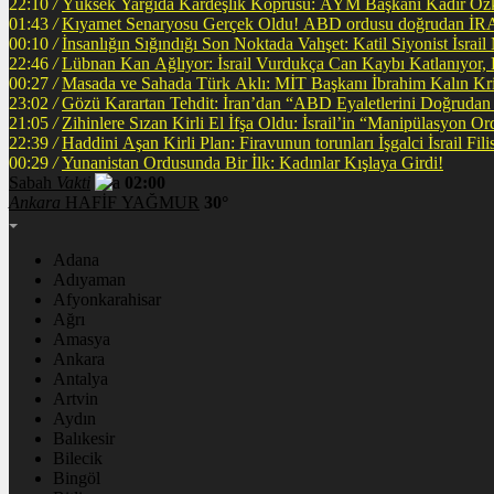
22:10
/
Yüksek Yargıda Kardeşlik Köprüsü: AYM Başkanı Kadir Özka
01:43
/
Kıyamet Senaryosu Gerçek Oldu! ABD ordusu
00:10
/
İnsanlığın Sığındığı Son Noktada Vahşet: Katil Siyonist İsra
22:46
/
Lübnan Kan Ağlıyor: İsrail Vurdukça Can Kaybı Katlanıyor
00:27
/
Masada ve Sahada Türk Aklı: MİT Başkanı İbrahim Kalın Krit
23:02
/
Gözü Karartan Tehdit: İran’dan “ABD Eyaletlerini Doğrudan 
21:05
/
Zihinlere Sızan Kirli El İfşa Oldu: İsrail’in “Manipülasyon O
22:39
/
Haddini A
00:29
/
Yunanistan Ordusunda Bir İlk: Kadınlar Kışlaya Girdi!
Sabah
Vakti
02:00
Ankara
HAFİF YAĞMUR
30°
Adana
Adıyaman
Afyonkarahisar
Ağrı
Amasya
Ankara
Antalya
Artvin
Aydın
Balıkesir
Bilecik
Bingöl