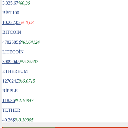
3.335,67
%0,36
BİST100
10.222,02
%-0,03
BİTCOİN
4782585
฿
%1.64124
LİTECOİN
3909.04
Ł
%5.25507
ETHEREUM
127024
Ξ
%6.0715
RİPPLE
118.86
%2.16847
TETHER
40.26
$
%0.10905