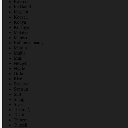
Kayseri
Kırklareli
Kırşehir
Kocaeli
Konya
Kütahya
Malatya
Manisa
Kahramanmaraş
Mardin
Muğla
Muş
Nevşehir
Niğde
Ordu
Rize
Sakarya
Samsun
Siirt
Sinop
Sivas
Tekirdağ
Tokat
Trabzon
Tunceli