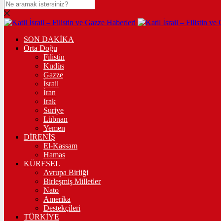
SON DAKİKA
Orta Doğu
Filistin
Kudüs
Gazze
İsrail
İran
Irak
Suriye
Lübnan
Yemen
DİRENİŞ
El-Kassam
Hamas
KÜRESEL
Avrupa Birliği
Birleşmiş Milletler
Nato
Amerika
Destekçileri
TÜRKİYE