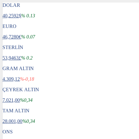
DOLAR
40,2592
$
% 0.13
EURO
46,7280
€
% 0.07
STERLİN
53,9463
£
% 0.2
GRAM ALTIN
4.309,12
%-0,18
ÇEYREK ALTIN
7.021,00
%0,34
TAM ALTIN
28.001,00
%0,34
ONS