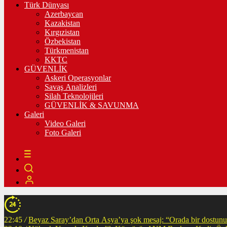
Türk Dünyası
Azerbaycan
Kazakistan
Kırgızistan
Özbekistan
Türkmenistan
KKTC
GÜVENLİK
Askeri Operasyonlar
Savaş Analizleri
Silah Teknolojileri
GÜVENLİK & SAVUNMA
Galeri
Video Galeri
Foto Galeri
22:45
/
Beyaz Saray’dan Orta Asya’ya şok mesaj: “Orada bir dostunuz