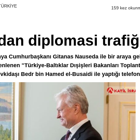
 TÜRKİYE
159 kez okun
an diplomasi trafiğ
nya Cumhurbaşkanı Gitanas Nauseda ile bir araya gel
enlenen "Türkiye-Baltıklar Dışişleri Bakanları Toplant
kidaşı Bedr bin Hamed el-Busaidi ile yaptığı telefo