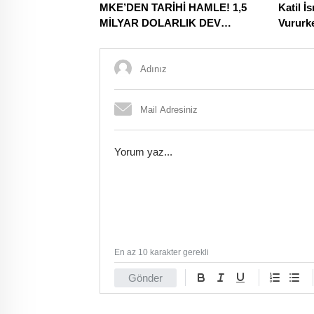
MKE’DEN TARİHİ HAMLE! 1,5
Katil İ
MİLYAR DOLARLIK DEV
Vururk
DÖNÜŞÜM BAŞLADI
Kucak A
Öğrenci
En az 10 karakter gerekli
Gönder