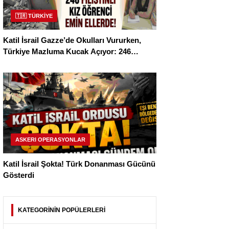
🇹🇷 TÜRKİYE
Katil İsrail Gazze’de Okulları Vururken,
Türkiye Mazluma Kucak Açıyor: 246
Filistinli Kız Öğrenci Emin Ellerde!
ASKERI OPERASYONLAR
Katil İsrail Şokta! Türk Donanması Gücünü
Gösterdi
KATEGORİNİN POPÜLERLERİ