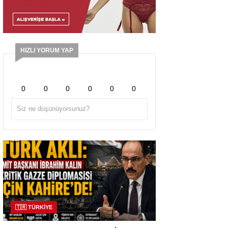
HIZLI YORUM YAP
0
0
0
0
0
0
🇹🇷 TÜRKİYE