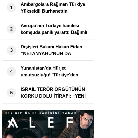
Ambargolara Rağmen Türkiye
1
Yükseldi! Burhanettin
Duran’dan Dikkat Çeken
Açıklama
Avrupa’nın Türkiye hamlesi
2
komşuda panik yarattı: Bağımlı
olabilir
Dışişleri Bakanı Hakan Fidan
3
“NETANYAHU’NUN DA
BAŞINA GELECEĞİNİ
GÖRECEKSİNİZ”
Yunanistan’da Hürjet
4
umutsuzluğu! ‘Türkiye’den
Avrupa’ya dev giriş’
İSRAİL TERÖR ÖRGÜTÜNÜN
5
KORKU DOLU İTİRAFI: “YENİ
ORTA DOĞU’NUN ANAHTARI
TÜRKİYE’NİN ELİNDE!