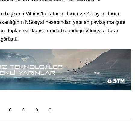
ın başkenti Vilnius’ta Tatar toplumu ve Karay toplumu
i Bakanlığının NSosyal hesabından yapılan paylaşıma göre
ları Toplantısı” kapsamında bulunduğu Vilnius’ta Tatar
 görüştü.
0
0
0
0