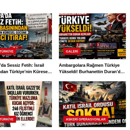
 TÜRKİYE
GALERI
da Sessiz Fetih: İsrail
Ambargolara Rağmen Türkiye
dan Türkiye’nin Küresel
Yükseldi! Burhanettin Duran’dan
Çarpıcı İtiraf!
Dikkat Çeken Açıklama
 TÜRKİYE
ASKERI OPERASYONLAR