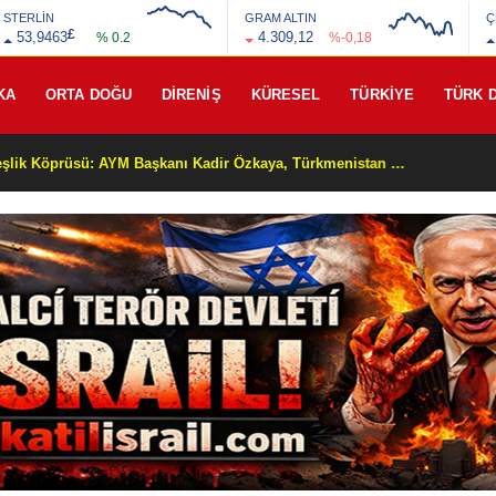
STERLİN
GRAM ALTIN
Ç
£
53,9463
4.309,12
% 0.2
%-0,18
KA
ORTA DOĞU
DİRENİŞ
KÜRESEL
TÜRKİYE
TÜRK 
Yüksek Yargıda Kardeşlik Köprüsü: AYM Başkanı Kadir Özkaya, Türkmenistan Heyetini Kabul Ettti!