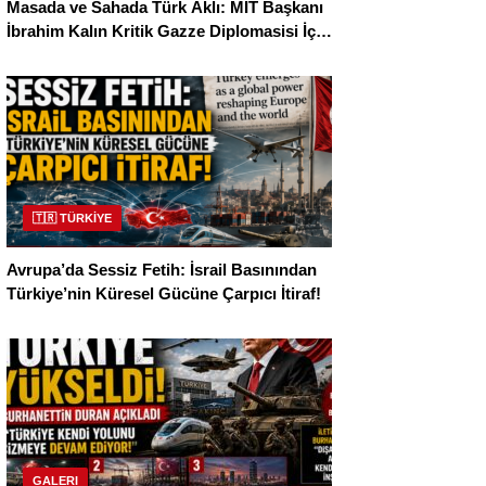
Masada ve Sahada Türk Aklı: MİT Başkanı
İbrahim Kalın Kritik Gazze Diplomasisi İçin
Kahire’de!
🇹🇷 TÜRKİYE
Avrupa’da Sessiz Fetih: İsrail Basınından
Türkiye’nin Küresel Gücüne Çarpıcı İtiraf!
GALERI