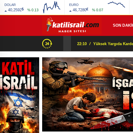
DOLAR
EURO
$
€
40,2592
46,7280
% 0.13
% 0.07
SON DAKİ
Beyaz Saray’dan Orta Asya’ya şok mesaj: “Orada bir dostunuz var!” Peki arkasında ne var?
22:10
/