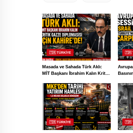
🇹🇷 TÜRKİYE
🇹🇷
Masada ve Sahada Türk Aklı:
Avrupa’
MİT Başkanı İbrahim Kalın Kritik
Basının
Gazze Diplomasisi İçin
Gücüne 
Kahire’de!
🇹🇷 TÜRKİYE
🇹🇷