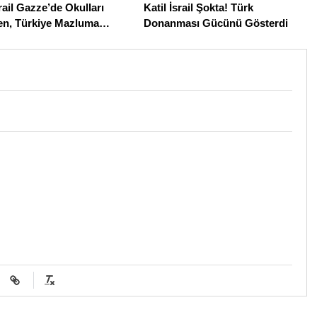
srail Gazze’de Okulları
Katil İsrail Şokta! Türk
en, Türkiye Mazluma
Donanması Gücünü Gösterdi
çıyor: 246 Filistinli Kız
 Emin Ellerde!