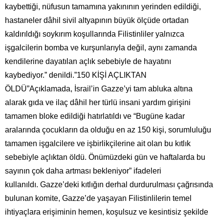
kaybettiği, nüfusun tamamına yakınının yerinden edildiği,
hastaneler dâhil sivil altyapının büyük ölçüde ortadan
kaldırıldığı soykırım koşullarında Filistinliler yalnızca
işgalcilerin bomba ve kurşunlarıyla değil, aynı zamanda
kendilerine dayatılan açlık sebebiyle de hayatını
kaybediyor.” denildi.”150 KİŞİ AÇLIKTAN
ÖLDÜ”Açıklamada, İsrail’in Gazze’yi tam abluka altına
alarak gıda ve ilaç dâhil her türlü insani yardım girişini
tamamen bloke edildiği hatırlatıldı ve “Bugüne kadar
aralarında çocukların da olduğu en az 150 kişi, sorumluluğu
tamamen işgalcilere ve işbirlikçilerine ait olan bu kıtlık
sebebiyle açlıktan öldü. Önümüzdeki gün ve haftalarda bu
sayının çok daha artması bekleniyor” ifadeleri
kullanıldı. Gazze’deki kıtlığın derhal durdurulması çağrısında
bulunan komite, Gazze’de yaşayan Filistinlilerin temel
ihtiyaçlara erişiminin hemen, koşulsuz ve kesintisiz şekilde