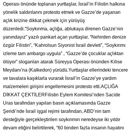
Operası önünde toplanan yurttaşlar, İsrail’in Filistin halkına
yönelik saldırılarını protesto etmek ve Gazze’de yaşanan
açlık krizine dikkat çekmek için yürüyüş
düzenledi.“Soykırıma, açlığa, ablukaya direnen Gazze’nin
yanındayız” yazılı pankart açan yurttaşlar, “Nehirden denize
özgür Filistin”, “Kahrolsun Siyonist İsrail devleti”, “Soykırımı
izleme tam ambargo uygula” , “Gazze’de çocuklar açlıktan
ölüyor” sloganları atarak Süreyya Operası önünden Kilise
Meydanı’na (Kalkedon) yürüdü.Yurttaşlar ellerindeki tencere
ve tavalara kaşıklarla vurarak İsrail’in Gazze’ye yardım
malzemeleri girişini engellemesini protesto etti.AÇLIĞA
DİKKAT ÇEKTİLERFilistin Eylem Komitesi’nden Sacide
Uras tarafından yapılan basın açıklamasında Gazze
Şeridi’nde İsrail işgal rejimi tarafından, ABD’nin tam
desteğiyle gerçekleştirilen soykırımın neredeyse iki yıldır
devam etiğini belirtilerek, “60 binden fazla insanın hayatını