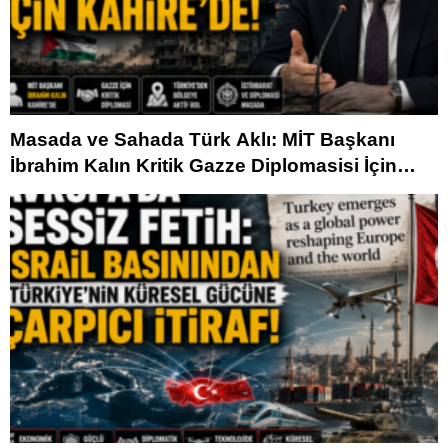
Masada ve Sahada Türk Aklı: MİT Başkanı
İbrahim Kalın Kritik Gazze Diplomasisi İçin
Kahire’de!