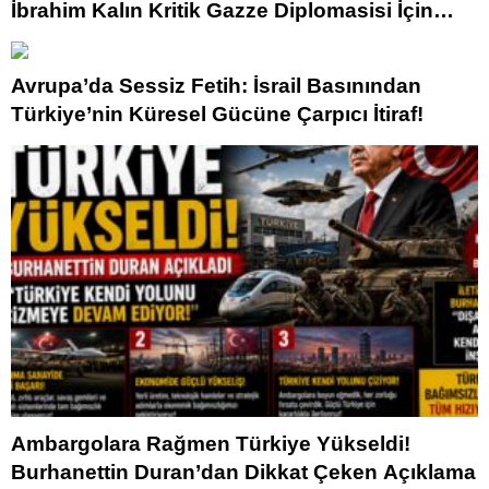
İbrahim Kalın Kritik Gazze Diplomasisi İçin
Kahire’de!
Avrupa’da Sessiz Fetih: İsrail Basınından
Türkiye’nin Küresel Gücüne Çarpıcı İtiraf!
Ambargolara Rağmen Türkiye Yükseldi!
Burhanettin Duran’dan Dikkat Çeken Açıklama