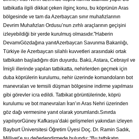
tatbikatla ilgili dikkat çeken ilginç konu, bu köprünün Aras
bölgesinde ve tam da Azerbaycan sınır muhafızlarının
Devrim Muhafızları Ordusu’nun zırhlı araçlarının geçişini
izleyebildiği bir yerde kurulmuş olmasıdır.”Haberin
DevamıGözdağına yanıtAzerbaycan Savunma Bakanlığı,
Türkiye ile Azerbaycan silahlı kuvvetleri arasındaki ortak
tatbikatın başladığını dün duyurdu. Bakü, Astara, Cebrayıl ve
İmişli illerinde yapılan tatbikatta, nehirlerden geçmek için
duba köprülerin kurulumu, nehir üzerinde komandoların bot
manevraları ve temsili düşman bölgesine indirme yapılması
gibi görevler icra edildi. Tatbikat görüntülerinde, köprü
kurulumu ve bot manevraları İran’ın Aras Nehri üzerinden
göz dağı vermesine yanıt olarak yorumlandı.Sınırda
yapılıyorGüney Kafkasya’daki gelişmeleri yakından izleyen
Bayburt Üniversitesi Öğretim Üyesi Doç. Dr. Ramin Sadık,
Milliyet’e şu değerlendirmede bulundu: “Bu tatbikatın