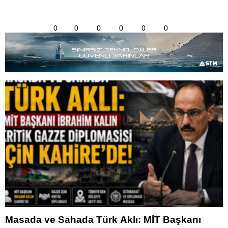
0
0
0
0
0
0
Masada ve Sahada Türk Aklı: MİT Başkanı