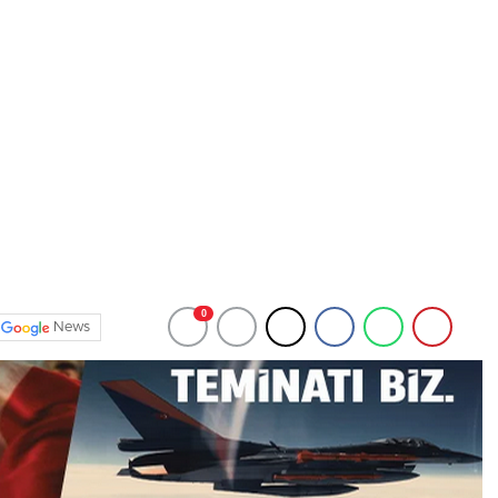
0
News