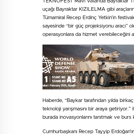
TEKNOFEST Mavi Vatan’da Bayraktar TB3 s
uçağı Bayraktar KIZILELMA gibi araçların 
Tümamiral Recep Erdinç Yetkin’in festival
sayesinde “bir güç projeksiyonu aracı” o
operasyonlara da hizmet verebileceğini anl
Haberde, “Baykar tarafından yılda birka
teknoloji yarışmasını bir araya getiriyor.
burada inovasyonlarını tanıtmak ve burs kaz
Cumhurbaşkanı Recep Tayyip Erdoğan’ın