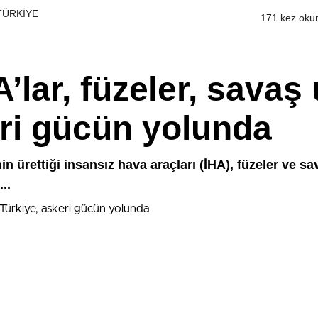
 TÜRKİYE
171 kez oku
’lar, füzeler, savaş 
eri gücün yolunda
in ürettiği insansız hava araçları (İHA), füzeler ve s
..