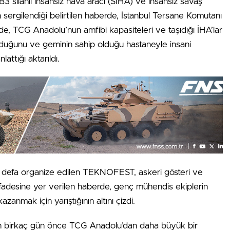
ilahlı insansız hava aracı (SİHA) ve insansız savaş
sergilendiği belirtilen haberde, İstanbul Tersane Komutanı
de, TCG Anadolu’nun amfibi kapasiteleri ve taşıdığı İHA’lar
lduğunu ve geminin sahip olduğu hastaneyle insani
attığı aktarıldı.
ç defa organize edilen TEKNOFEST, askeri gösteri ve
” ifadesine yer verilen haberde, genç mühendis ekiplerin
anmak için yarıştığının altını çizdi.
 birkaç gün önce TCG Anadolu’dan daha büyük bir