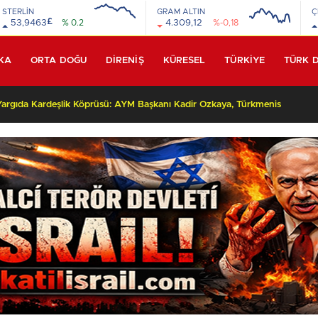
STERLİN
GRAM ALTIN
Ç
£
53,9463
% 0.2
4.309,12
%-0,18
KA
ORTA DOĞU
DİRENİŞ
KÜRESEL
TÜRKİYE
TÜRK 
Yüksek Yargıda Kardeşlik Köprüsü: AYM Başkanı Kadir Özkaya, Türkmenistan Heyetini Kabul Ettti!