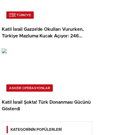
🇹🇷 TÜRKİYE
Katil İsrail Gazze’de Okulları Vururken,
Türkiye Mazluma Kucak Açıyor: 246
Filistinli Kız Öğrenci Emin Ellerde!
ASKERI OPERASYONLAR
Katil İsrail Şokta! Türk Donanması Gücünü
Gösterdi
KATEGORİNİN POPÜLERLERİ