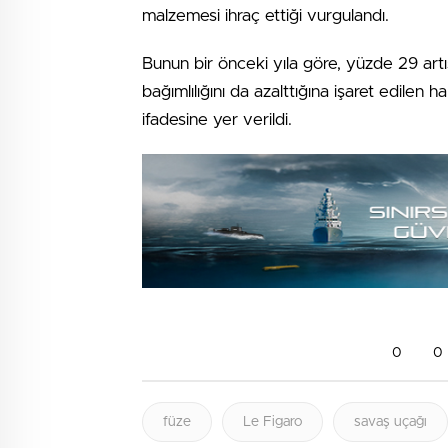
malzemesi ihraç ettiği vurgulandı.
Bunun bir önceki yıla göre, yüzde 29 artı
bağımlılığını da azalttığına işaret edilen h
ifadesine yer verildi.
0
0
füze
Le Figaro
savaş uçağı