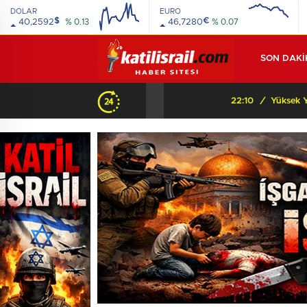
DOLAR
EURO
$
€
40,2592
% 0.13
46,7280
% 0.07
SON DAKİ
Beyaz Saray’dan Orta Asya’ya şok mesaj: “Orada bir dostunuz var!” Peki arkasında ne var?
22:10
/