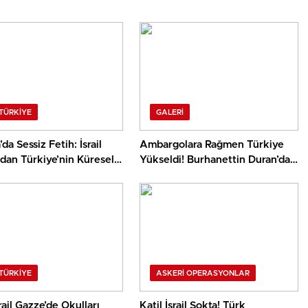
 TÜRKİYE
GALERI
da Sessiz Fetih: İsrail
Ambargolara Rağmen Türkiye
dan Türkiye’nin Küresel
Yükseldi! Burhanettin Duran’dan
Çarpıcı İtiraf!
Dikkat Çeken Açıklama
 TÜRKİYE
ASKERI OPERASYONLAR
srail Gazze’de Okulları
Katil İsrail Şokta! Türk