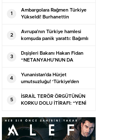
Ambargolara Rağmen Türkiye
1
Yükseldi! Burhanettin
Duran’dan Dikkat Çeken
Açıklama
Avrupa’nın Türkiye hamlesi
2
komşuda panik yarattı: Bağımlı
olabilir
Dışişleri Bakanı Hakan Fidan
3
“NETANYAHU’NUN DA
BAŞINA GELECEĞİNİ
GÖRECEKSİNİZ”
Yunanistan’da Hürjet
4
umutsuzluğu! ‘Türkiye’den
Avrupa’ya dev giriş’
İSRAİL TERÖR ÖRGÜTÜNÜN
5
KORKU DOLU İTİRAFI: “YENİ
ORTA DOĞU’NUN ANAHTARI
TÜRKİYE’NİN ELİNDE!