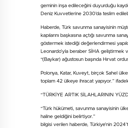
geminin inşa edileceğini duyurduğu kayde
Deniz Kuvvetlerine 2030’da teslim edilebi
Haberde, Türk savunma sanayisinin müşteri
kapılarını başkasına açtığı savunma sanayi
göstermek istediği değerlendirmesi yapıl
Leonardo’yla beraber SİHA geliştirmek ve 
“(Baykar) ağustosun başında Hırvat ordus
Polonya, Katar, Kuveyt, birçok Sahel ülke
toplam 42 ülkeye ihracat yapıyor.” ifadeler
“TÜRKİYE ARTIK SİLAHLARININ YÜZD
“Türk hükümeti, savunma sanayisinin ülke
haline geldiğini belirtiyor.”
bilgisi verilen haberde, Türkiye’nin 202