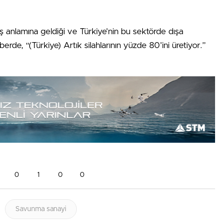
ş anlamına geldiği ve Türkiye’nin bu sektörde dışa
aberde, “(Türkiye) Artık silahlarının yüzde 80’ini üretiyor.”
0
1
0
0
Savunma sanayi