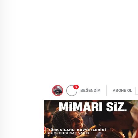
0
BEĞENDİM
ABONE OL