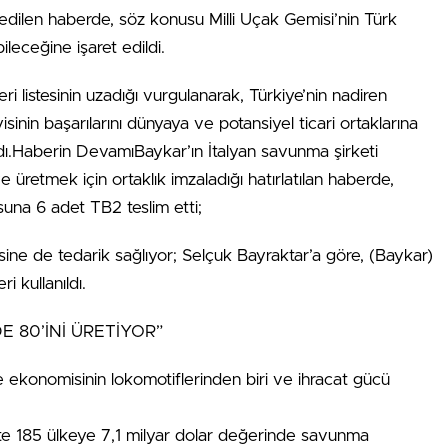
dilen haberde, söz konusu Milli Uçak Gemisi’nin Türk
leceğine işaret edildi.
 listesinin uzadığı vurgulanarak, Türkiye’nin nadiren
sinin başarılarını dünyaya ve potansiyel ticari ortaklarına
dı.Haberin DevamıBaykar’ın İtalyan savunma şirketi
üretmek için ortaklık imzaladığı hatırlatılan haberde,
una 6 adet TB2 teslim etti;
sine de tedarik sağlıyor; Selçuk Bayraktar’a göre, (Baykar)
i kullanıldı.
E 80’İNİ ÜRETİYOR”
 ekonomisinin lokomotiflerinden biri ve ihracat gücü
4’te 185 ülkeye 7,1 milyar dolar değerinde savunma