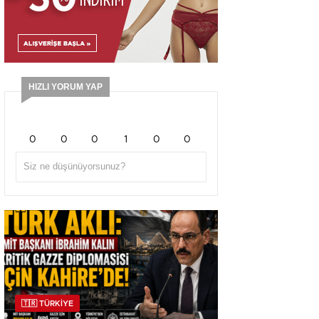
HIZLI YORUM YAP
0
0
0
1
0
0
🇹🇷 TÜRKİYE