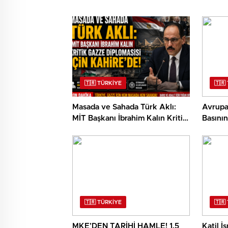
🇹🇷 TÜRKİYE
🇹🇷
Masada ve Sahada Türk Aklı:
Avrupa’
MİT Başkanı İbrahim Kalın Kritik
Basının
Gazze Diplomasisi İçin
Gücüne 
Kahire’de!
🇹🇷 TÜRKİYE
🇹🇷
MKE’DEN TARİHİ HAMLE! 1,5
Katil İ