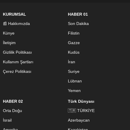
KURUMSAL
HABER 01
📰 Hakkımızda
Son Dakika
Künye
Filistin
İletişim
Gazze
Gizlilik Politikası
Kudüs
Kullanım Şartları
İran
Çerez Politikası
Suriye
Lübnan
Yemen
HABER 02
Türk Dünyası
Orta Doğu
🇹🇷 TÜRKİYE
İsrail
Azerbaycan
Amerika
Kazakistan