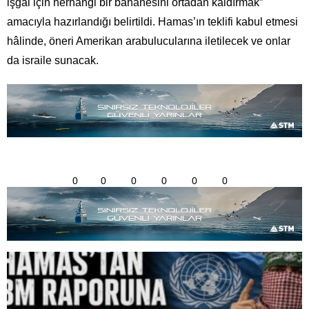
işgal için herhangi bir bahanesini ortadan kaldırmak”
amacıyla hazırlandığı belirtildi. Hamas’ın teklifi kabul etmesi
hâlinde, öneri Amerikan arabulucularına iletilecek ve onlar
da israile sunacak.
0
0
0
0
0
0