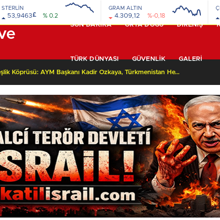
STERLİN
GRAM ALTIN
Ç
£
53,9463
% 0.2
4.309,12
%-0,18
SON DAKİKA
ORTA DOĞU
DİRENİŞ
TÜRK DÜNYASI
GÜVENLİK
GALERI
Yüksek Yargıda Kardeşlik Köprüsü: AYM Başkanı Kadir Özkaya, Türkmenistan Heyetini Kabul Ettti!