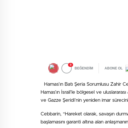
0
BEĞENDİM
ABONE OL
Hamas’ın Batı Şeria Sorumlusu Zahir Ce
Hamas’ın İsrail’le bölgesel ve uluslararas
ve Gazze Şeridi’nin yeniden imar sürecinin 
Cebbarin, “Hareket olarak, savaşın durmas
başlamasını garanti altına alan anlaşmanı