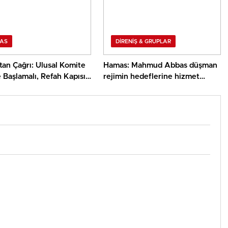
AS
DİRENİŞ & GRUPLAR
an Çağrı: Ulusal Komite
Hamas: Mahmud Abbas düşman
Başlamalı, Refah Kapısı
rejimin hedeflerine hizmet
nlü Açılmalı
ediyor.