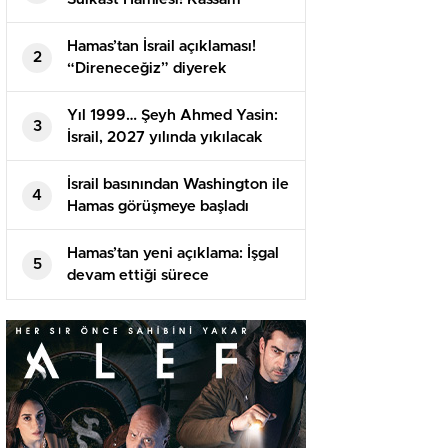
Tugayları’nın Üst Düzey İsmi
Hedefte
Hamas’tan İsrail açıklaması!
2
“Direneceğiz” diyerek
duyurdu
Yıl 1999… Şeyh Ahmed Yasin:
3
İsrail, 2027 yılında yıkılacak
İsrail basınından Washington ile
4
Hamas görüşmeye başladı
iddiası
Hamas’tan yeni açıklama: İşgal
5
devam ettiği sürece
silahlanacağız