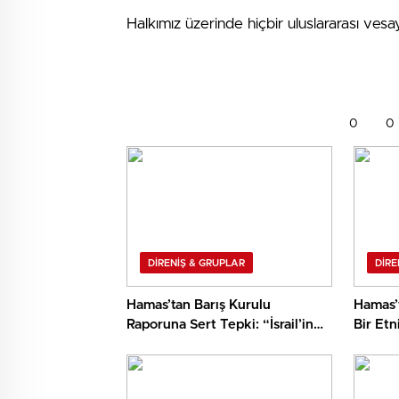
Halkımız üzerinde hiçbir uluslararası vesa
0
0
DİRENİŞ & GRUPLAR
DİRE
Hamas’tan Barış Kurulu
Hamas’
Raporuna Sert Tepki: “İsrail’in
Bir Etn
İhlallerini Aklama Çabası”