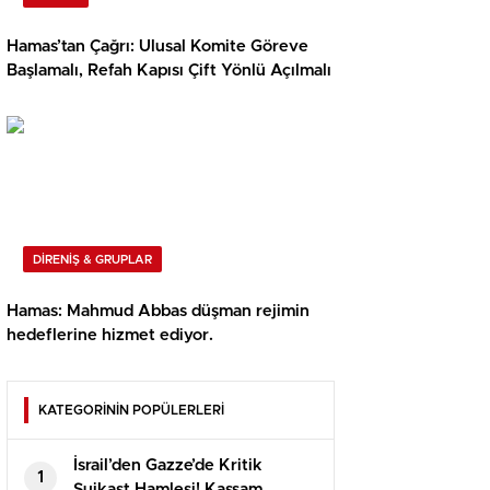
Hamas’tan Çağrı: Ulusal Komite Göreve
Başlamalı, Refah Kapısı Çift Yönlü Açılmalı
DİRENİŞ & GRUPLAR
Hamas: Mahmud Abbas düşman rejimin
hedeflerine hizmet ediyor.
KATEGORİNİN POPÜLERLERİ
İsrail’den Gazze’de Kritik
1
Suikast Hamlesi! Kassam