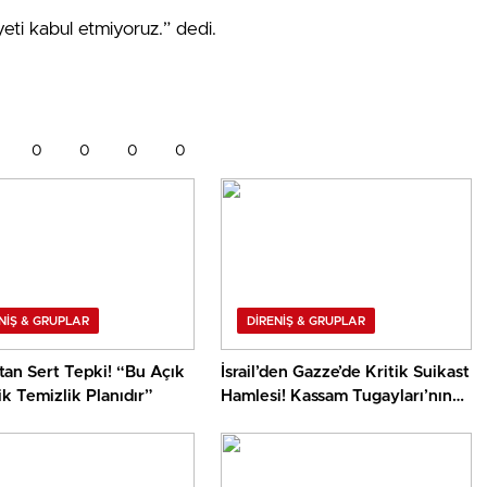
yeti kabul etmiyoruz.” dedi.
0
0
0
0
NİŞ & GRUPLAR
DİRENİŞ & GRUPLAR
tan Sert Tepki! “Bu Açık
İsrail’den Gazze’de Kritik Suikast
ik Temizlik Planıdır”
Hamlesi! Kassam Tugayları’nın
Üst Düzey İsmi Hedefte