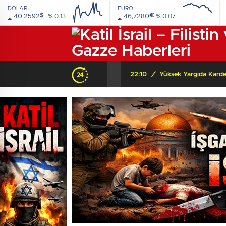
DOLAR
EURO
$
€
40,2592
% 0.13
46,7280
% 0.07
Beyaz Saray’dan Orta Asya’ya şok mesaj: “Orada bir dostunuz var!” Peki arkasında ne var?
22:10
/