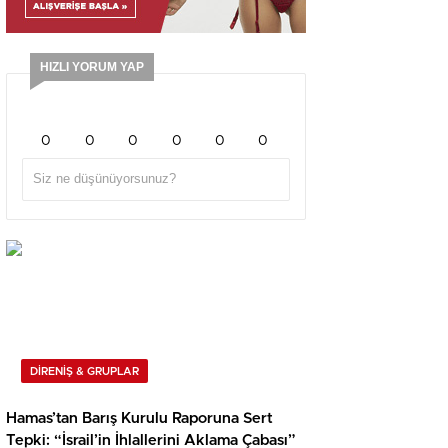
HIZLI YORUM YAP
0
0
0
0
0
0
DİRENİŞ & GRUPLAR
Hamas’tan Barış Kurulu Raporuna Sert
Tepki: “İsrail’in İhlallerini Aklama Çabası”