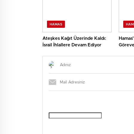
HAMAS
HAM
Ateşkes Kağıt Üzerinde Kaldı:
Hamas’t
İsrail İhlallere Devam Ediyor
Göreve 
Çift Yö