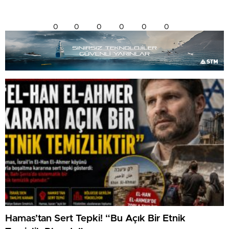
0
0
0
0
0
0
Hamas’tan Sert Tepki! “Bu Açık Bir Etnik