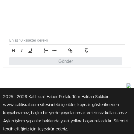
En az 10 karakter gerekli
Gönder
2025 - 2026 Katil İsrail Haber Portalı. Tüm Hakları Saklıdır.
www.katilisrail.com sitesindeki içerikler, kaynak gösterilmeden
kopyalanamaz, başka bir yerde yayınlanamaz ve izinsiz kullanılamaz.
Aykırı işlem yapanlar hakkında yasal yollara başvurulacaktır. Sitemizi
tercih ettiğiniz için teşekkür ederiz.