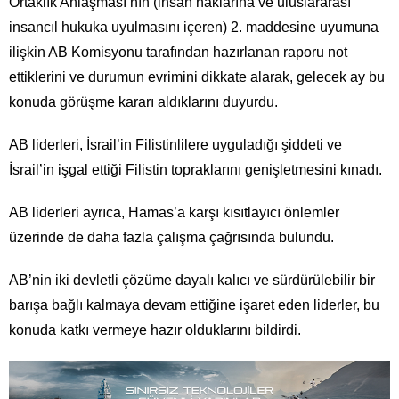
Ortaklık Anlaşması’nın (insan haklarına ve uluslararası
insancıl hukuka uyulmasını içeren) 2. maddesine uyumuna
ilişkin AB Komisyonu tarafından hazırlanan raporu not
ettiklerini ve durumun evrimini dikkate alarak, gelecek ay bu
konuda görüşme kararı aldıklarını duyurdu.
AB liderleri, İsrail’in Filistinlilere uyguladığı şiddeti ve
İsrail’in işgal ettiği Filistin topraklarını genişletmesini kınadı.
AB liderleri ayrıca, Hamas’a karşı kısıtlayıcı önlemler
üzerinde de daha fazla çalışma çağrısında bulundu.
AB’nin iki devletli çözüme dayalı kalıcı ve sürdürülebilir bir
barışa bağlı kalmaya devam ettiğine işaret eden liderler, bu
konuda katkı vermeye hazır olduklarını bildirdi.