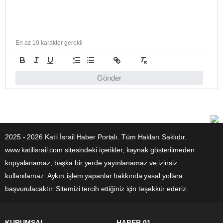
En az 10 karakter gerekli
Gönder
2025 - 2026 Katil İsrail Haber Portalı. Tüm Hakları Saklıdır.
www.katilisrail.com sitesindeki içerikler, kaynak gösterilmeden
kopyalanamaz, başka bir yerde yayınlanamaz ve izinsiz
kullanılamaz. Aykırı işlem yapanlar hakkında yasal yollara
başvurulacaktır. Sitemizi tercih ettiğiniz için teşekkür ederiz.
KURUMSAL
HABER 01