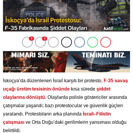
0
0
İskoçya’da düzenlenen İsrail karşıtı bir protesto,
F-35 savaş
uçağı üretim tesisinin önünde
kısa sürede
şiddet
olaylarına dönüştü.
Olaylarda polisle göstericiler arasında
çatışmalar yaşandı; bazı protestocular ve güvenlik güçleri
yaralandı. Protestoların arka planında
İsrail–Filistin
çatışması
ve Orta Doğu’daki gerilimlerin yansıması olduğu
belirtildi.