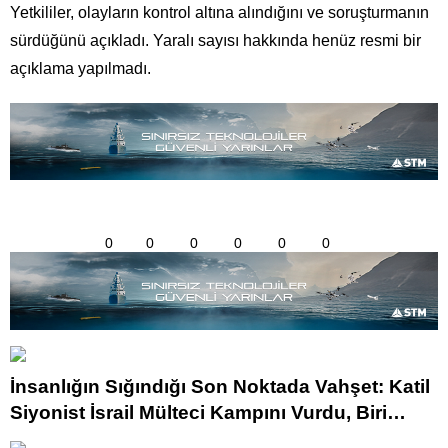
Yetkililer, olayların kontrol altına alındığını ve soruşturmanın
sürdüğünü açıkladı. Yaralı sayısı hakkında henüz resmi bir
açıklama yapılmadı.
0
0
0
0
0
0
İnsanlığın Sığındığı Son Noktada Vahşet: Katil
Siyonist İsrail Mülteci Kampını Vurdu, Biri
Çocuk 3 Can Daha Hayattan Koparıldı!