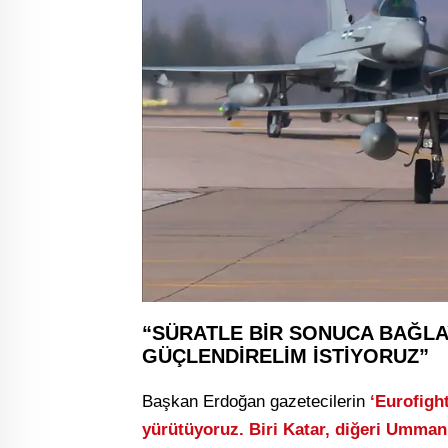
“SÜRATLE BİR SONUCA BAĞLA
GÜÇLENDİRELİM İSTİYORUZ”
Başkan Erdoğan gazetecilerin
‘Eurofigh
yürütüyoruz. Biri Katar, diğeri Umma