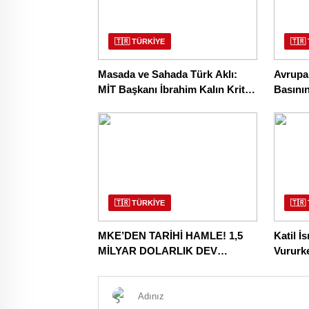
🇹🇷 TÜRKİYE
🇹🇷
Masada ve Sahada Türk Aklı:
Avrupa’
MİT Başkanı İbrahim Kalın Kritik
Basının
Gazze Diplomasisi İçin
Gücüne 
Kahire’de!
🇹🇷 TÜRKİYE
🇹🇷
MKE’DEN TARİHİ HAMLE! 1,5
Katil İ
MİLYAR DOLARLIK DEV
Vururk
DÖNÜŞÜM BAŞLADI
Kucak A
Öğrenci