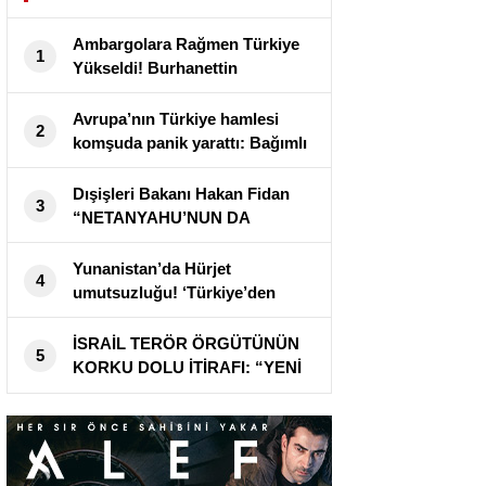
Ambargolara Rağmen Türkiye
1
Yükseldi! Burhanettin
Duran’dan Dikkat Çeken
Açıklama
Avrupa’nın Türkiye hamlesi
2
komşuda panik yarattı: Bağımlı
olabilir
Dışişleri Bakanı Hakan Fidan
3
“NETANYAHU’NUN DA
BAŞINA GELECEĞİNİ
GÖRECEKSİNİZ”
Yunanistan’da Hürjet
4
umutsuzluğu! ‘Türkiye’den
Avrupa’ya dev giriş’
İSRAİL TERÖR ÖRGÜTÜNÜN
5
KORKU DOLU İTİRAFI: “YENİ
ORTA DOĞU’NUN ANAHTARI
TÜRKİYE’NİN ELİNDE!