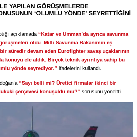
İLE YAPILAN GÖRÜŞMELERDE
KONUSUNUN ‘OLUMLU YÖNDE’ SEYRETTİĞİNİ
ptığı açıklamada
“Katar ve Umman’da ayrıca savunma
i görüşmeleri oldu. Milli Savunma Bakanımın eş
ir süredir devam eden Eurofighter savaş uçaklarının
 konuyu ele aldık. Birçok teknik ayrıntıya sahip bu
mlu yönde seyrediyor.”
ifadelerini kullandı.
rdoğan’a
“
Sayı belli mi? Üretici firmalar ikinci bir
Hukuki çerçevesi konuşuldu mu?”
sorusunu yöneltti.