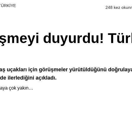
 TÜRKİYE
248 kez okun
işmeyi duyurdu! Tür
vaş uçakları için görüşmeler yürütüldüğünü doğrul
 ilerlediğini açıkladı.