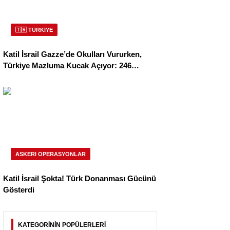
🇹🇷 TÜRKİYE
Katil İsrail Gazze’de Okulları Vururken,
Türkiye Mazluma Kucak Açıyor: 246
Filistinli Kız Öğrenci Emin Ellerde!
ASKERI OPERASYONLAR
Katil İsrail Şokta! Türk Donanması Gücünü
Gösterdi
KATEGORİNİN POPÜLERLERİ