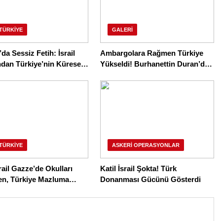
 TÜRKİYE
GALERI
da Sessiz Fetih: İsrail
Ambargolara Rağmen Türkiye
dan Türkiye’nin Küresel
Yükseldi! Burhanettin Duran’dan
Çarpıcı İtiraf!
Dikkat Çeken Açıklama
 TÜRKİYE
ASKERI OPERASYONLAR
srail Gazze’de Okulları
Katil İsrail Şokta! Türk
en, Türkiye Mazluma
Donanması Gücünü Gösterdi
çıyor: 246 Filistinli Kız
 Emin Ellerde!