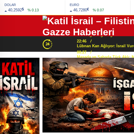
DOLAR
EURO
22:10
/
$
€
40,2592
46,7280
% 0.13
% 0.07
01:43
/
00:10
/
22:46
/
00:27
/
Gözü Karartan Tehdit
23:02
/
21:05
/
22:39
/
Yunanistan Ordusunda
00:29
/