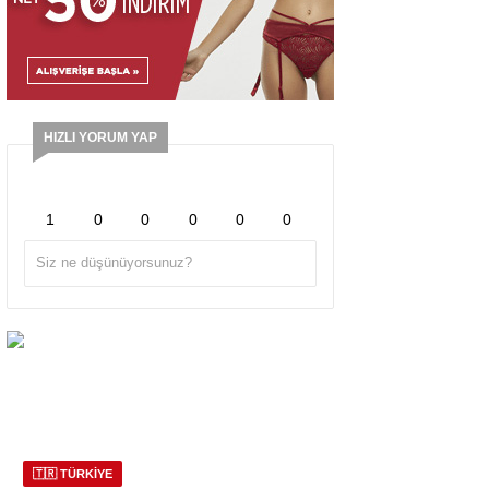
HIZLI YORUM YAP
1
0
0
0
0
0
🇹🇷 TÜRKİYE