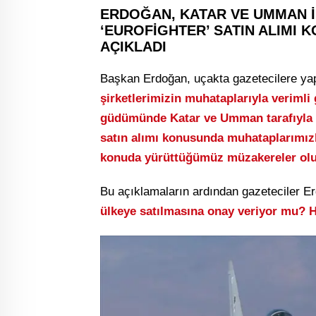
ERDOĞAN, KATAR VE UMMAN 
‘EUROFİGHTER’ SATIN ALIMI 
AÇIKLADI
Başkan Erdoğan, uçakta gazetecilere ya
şirketlerimizin muhataplarıyla veriml
güdümünde Katar ve Umman tarafıyla b
satın alımı konusunda muhataplarımızla
konuda yürüttüğümüz müzakereler olu
Bu açıklamaların ardından gazeteciler E
ülkeye satılmasına onay veriyor mu? 