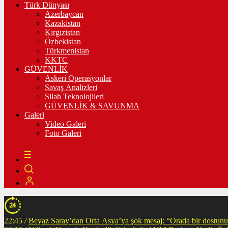
Türk Dünyası
Azerbaycan
Kazakistan
Kırgızistan
Özbekistan
Türkmenistan
KKTC
GÜVENLİK
Askeri Operasyonlar
Savaş Analizleri
Silah Teknolojileri
GÜVENLİK & SAVUNMA
Galeri
Video Galeri
Foto Galeri
22:45
/
Beyaz Saray’dan Orta Asya’ya şok mesaj: “Orada bir dostunuz