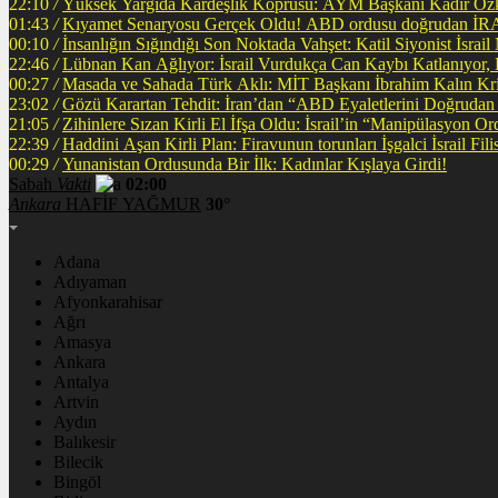
22:10
/
Yüksek Yargıda Kardeşlik Köprüsü: AYM Başkanı Kadir Özka
01:43
/
Kıyamet Senaryosu Gerçek Oldu! ABD ordusu
00:10
/
İnsanlığın Sığındığı Son Noktada Vahşet: Katil Siyonist İsra
22:46
/
Lübnan Kan Ağlıyor: İsrail Vurdukça Can Kaybı Katlanıyor
00:27
/
Masada ve Sahada Türk Aklı: MİT Başkanı İbrahim Kalın Krit
23:02
/
Gözü Karartan Tehdit: İran’dan “ABD Eyaletlerini Doğrudan 
21:05
/
Zihinlere Sızan Kirli El İfşa Oldu: İsrail’in “Manipülasyon O
22:39
/
Haddini A
00:29
/
Yunanistan Ordusunda Bir İlk: Kadınlar Kışlaya Girdi!
Sabah
Vakti
02:00
Ankara
HAFİF YAĞMUR
30°
Adana
Adıyaman
Afyonkarahisar
Ağrı
Amasya
Ankara
Antalya
Artvin
Aydın
Balıkesir
Bilecik
Bingöl