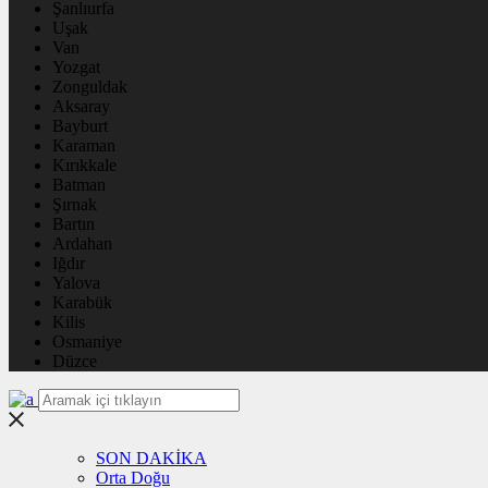
Şanlıurfa
Uşak
Van
Yozgat
Zonguldak
Aksaray
Bayburt
Karaman
Kırıkkale
Batman
Şırnak
Bartın
Ardahan
Iğdır
Yalova
Karabük
Kilis
Osmaniye
Düzce
SON DAKİKA
Orta Doğu