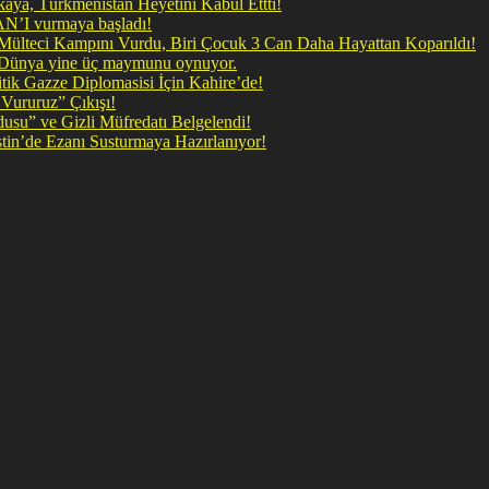
ya, Türkmenistan Heyetini Kabul Ettti!
 doğrudan İRAN’I vurmaya başladı!
il Mülteci Kampını Vurdu, Biri Çocuk 3 Can Daha Hayattan Koparıldı!
, Dünya yine üç maymunu oynuyor.
ik Gazze Diplomasisi İçin Kahire’de!
Vururuz” Çıkışı!
rdusu” ve Gizli Müfredatı Belgelendi!
şan Kirli Plan: Firavunun torunları İşgalci İsrail Filistin’de Ezanı Susturmaya Hazırlanıyor!