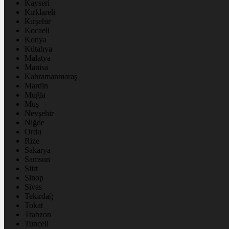
Kayseri
Kırklareli
Kırşehir
Kocaeli
Konya
Kütahya
Malatya
Manisa
Kahramanmaraş
Mardin
Muğla
Muş
Nevşehir
Niğde
Ordu
Rize
Sakarya
Samsun
Siirt
Sinop
Sivas
Tekirdağ
Tokat
Trabzon
Tunceli