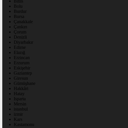
Bitlis
Bolu
Burdur
Bursa
Çanakkale
Çankırı
Çorum
Denizli
Diyarbakır
Edirne
Elazığ
Erzincan
Erzurum
Eskişehir
Gaziantep
Giresun
Gümüşhane
Hakkâri
Hatay
Isparta
Mersin
istanbul
izmir
Kars
Kastamonu