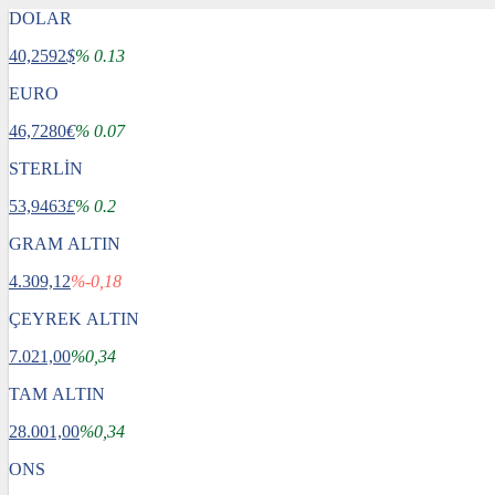
DOLAR
40,2592
$
% 0.13
EURO
46,7280
€
% 0.07
STERLİN
53,9463
£
% 0.2
GRAM ALTIN
4.309,12
%-0,18
ÇEYREK ALTIN
7.021,00
%0,34
TAM ALTIN
28.001,00
%0,34
ONS