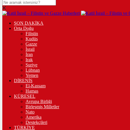
SON DAKİKA
Orta Doğu
Filistin
Kudüs
Gazze
İsrail
İran
Irak
Suriye
Lübnan
Yemen
DİRENİŞ
El-Kassam
Hamas
KÜRESEL
Avrupa Birliği
Birleşmiş Milletler
Nato
Amerika
Destekçileri
TÜRKİYE