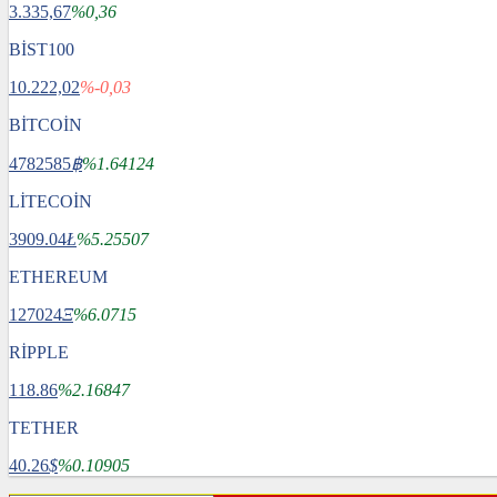
3.335,67
%0,36
BİST100
10.222,02
%-0,03
BİTCOİN
4782585
฿
%1.64124
LİTECOİN
3909.04
Ł
%5.25507
ETHEREUM
127024
Ξ
%6.0715
RİPPLE
118.86
%2.16847
TETHER
40.26
$
%0.10905