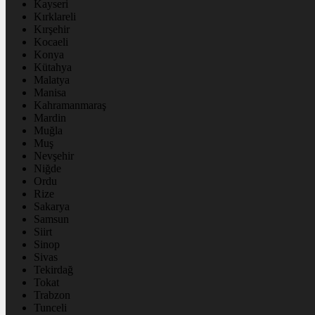
Kayseri
Kırklareli
Kırşehir
Kocaeli
Konya
Kütahya
Malatya
Manisa
Kahramanmaraş
Mardin
Muğla
Muş
Nevşehir
Niğde
Ordu
Rize
Sakarya
Samsun
Siirt
Sinop
Sivas
Tekirdağ
Tokat
Trabzon
Tunceli