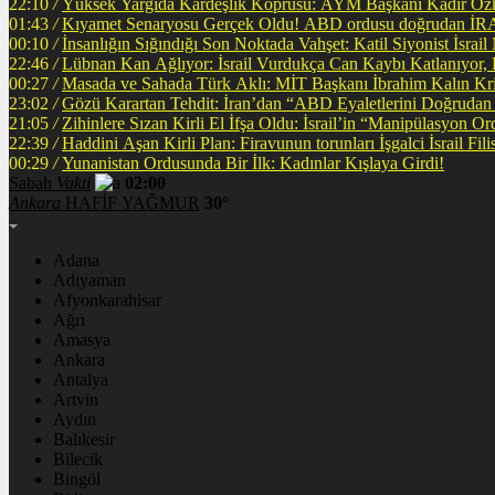
22:10
/
Yüksek Yargıda Kardeşlik Köprüsü: AYM Başkanı Kadir Özka
01:43
/
Kıyamet Senaryosu Gerçek Oldu! ABD ordusu
00:10
/
İnsanlığın Sığındığı Son Noktada Vahşet: Katil Siyonist İsra
22:46
/
Lübnan Kan Ağlıyor: İsrail Vurdukça Can Kaybı Katlanıyor
00:27
/
Masada ve Sahada Türk Aklı: MİT Başkanı İbrahim Kalın Krit
23:02
/
Gözü Karartan Tehdit: İran’dan “ABD Eyaletlerini Doğrudan 
21:05
/
Zihinlere Sızan Kirli El İfşa Oldu: İsrail’in “Manipülasyon O
22:39
/
Haddini A
00:29
/
Yunanistan Ordusunda Bir İlk: Kadınlar Kışlaya Girdi!
Sabah
Vakti
02:00
Ankara
HAFİF YAĞMUR
30°
Adana
Adıyaman
Afyonkarahisar
Ağrı
Amasya
Ankara
Antalya
Artvin
Aydın
Balıkesir
Bilecik
Bingöl