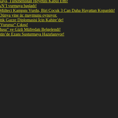
ya, Türkmenistan Heyetini Kabul Ettti!
 doğrudan İRAN’I vurmaya başladı!
il Mülteci Kampını Vurdu, Biri Çocuk 3 Can Daha Hayattan Koparıldı!
, Dünya yine üç maymunu oynuyor.
ik Gazze Diplomasisi İçin Kahire’de!
Vururuz” Çıkışı!
rdusu” ve Gizli Müfredatı Belgelendi!
şan Kirli Plan: Firavunun torunları İşgalci İsrail Filistin’de Ezanı Susturmaya Hazırlanıyor!