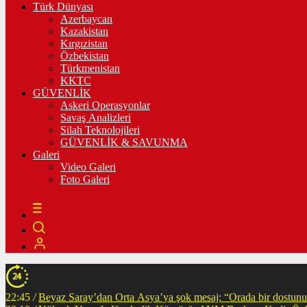
Türk Dünyası
Azerbaycan
Kazakistan
Kırgızistan
Özbekistan
Türkmenistan
KKTC
GÜVENLİK
Askeri Operasyonlar
Savaş Analizleri
Silah Teknolojileri
GÜVENLİK & SAVUNMA
Galeri
Video Galeri
Foto Galeri
22:45
/
Beyaz Saray’dan Orta Asya’ya şok mesaj: “Orada bir dostunuz