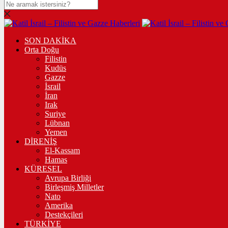
SON DAKİKA
Orta Doğu
Filistin
Kudüs
Gazze
İsrail
İran
Irak
Suriye
Lübnan
Yemen
DİRENİŞ
El-Kassam
Hamas
KÜRESEL
Avrupa Birliği
Birleşmiş Milletler
Nato
Amerika
Destekçileri
TÜRKİYE