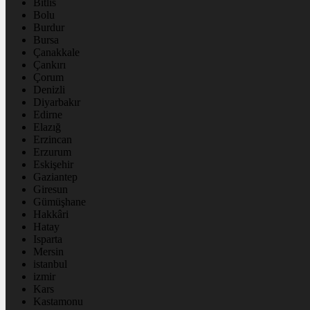
Bitlis
Bolu
Burdur
Bursa
Çanakkale
Çankırı
Çorum
Denizli
Diyarbakır
Edirne
Elazığ
Erzincan
Erzurum
Eskişehir
Gaziantep
Giresun
Gümüşhane
Hakkâri
Hatay
Isparta
Mersin
istanbul
izmir
Kars
Kastamonu