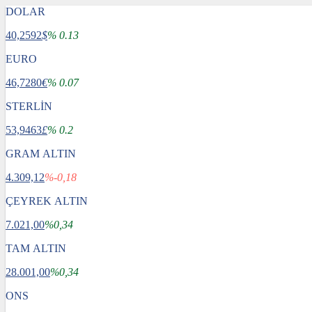
DOLAR
40,2592
$
% 0.13
EURO
46,7280
€
% 0.07
STERLİN
53,9463
£
% 0.2
GRAM ALTIN
4.309,12
%-0,18
ÇEYREK ALTIN
7.021,00
%0,34
TAM ALTIN
28.001,00
%0,34
ONS