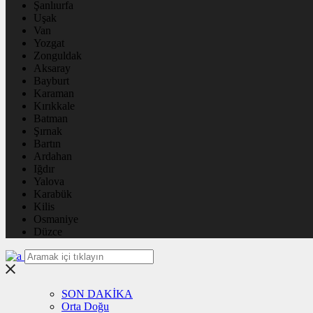
Şanlıurfa
Uşak
Van
Yozgat
Zonguldak
Aksaray
Bayburt
Karaman
Kırıkkale
Batman
Şırnak
Bartın
Ardahan
Iğdır
Yalova
Karabük
Kilis
Osmaniye
Düzce
SON DAKİKA
Orta Doğu