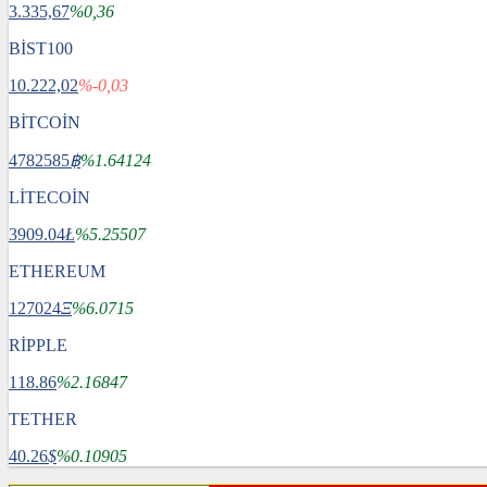
3.335,67
%0,36
BİST100
10.222,02
%-0,03
BİTCOİN
4782585
฿
%1.64124
LİTECOİN
3909.04
Ł
%5.25507
ETHEREUM
127024
Ξ
%6.0715
RİPPLE
118.86
%2.16847
TETHER
40.26
$
%0.10905